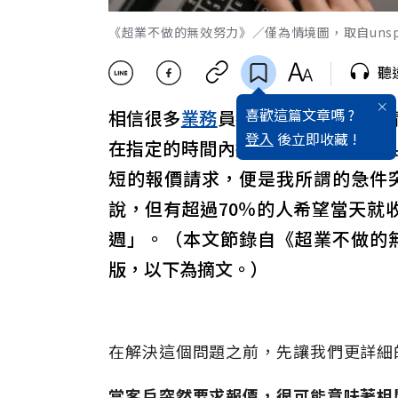
《超業不做的無效努力》／僅為情境圖，取自unspl
聽
喜歡這篇文章嗎 ?
相信很多
業務
員都收過客戶突然的
登入
後立即收藏 !
在指定的時間內提交報價後，卻被
短的報價請求，便是我所謂的急件
說，但有超過70％的人希望當天就
週」。（本文節錄自《超業不做的
版，以下為摘文。）
在解決這個問題之前，先讓我們更詳細
當客戶突然要求報價，很可能意味著相