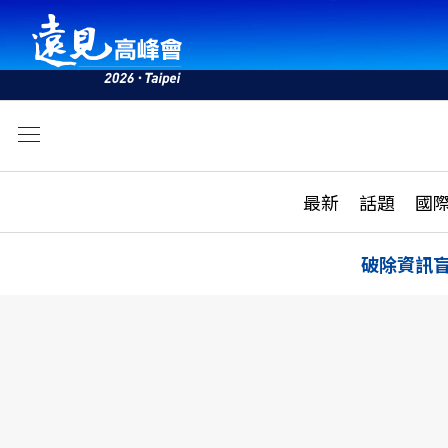
文
最新
最新
話題
國
雜誌目錄
活動
話題
AI
破除資訊
學堂
專題報導
科技
教育
遠見ON AIR
影音
合作