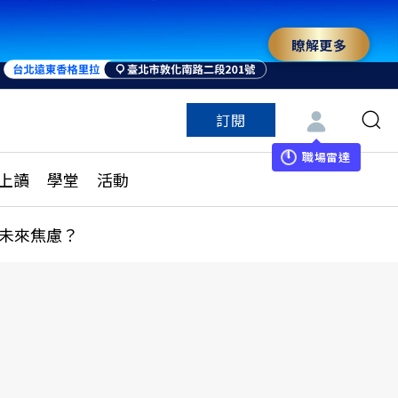
瞭解更多
訂閱
特色頻道
訂閱
見線上讀
ESG遠見
職場雷達
上讀
學堂
活動
多訂閱方案
城市學
刊購買
健康遠見
未來焦慮？
子報訂閱
華人精英論壇
享知識包
領導影響力學院