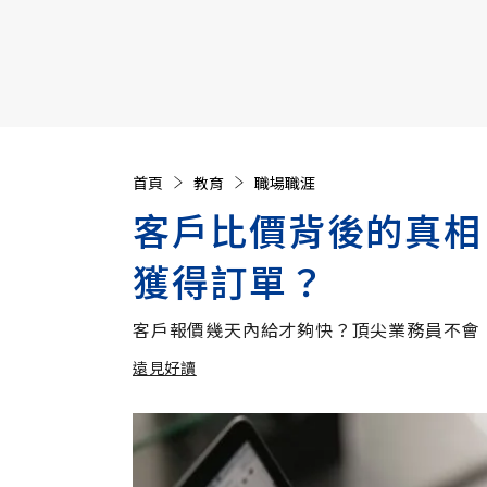
【遠見40週年慶】訂《遠見》贈實用家電3選1+暢銷好
首頁
教育
職場職涯
客戶比價背後的真相
獲得訂單？
客戶報價幾天內給才夠快？頂尖業務員不會
遠見好讀
加入追蹤
遠見好讀