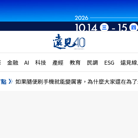
章
特輯
文章
大學升學、職涯攻略
遠
際
金融
AI
科技
產經
教育
民調
ESG
遠見線
國際
更
縣市施政調查全解析
金融
單
民調
盲點
如果隨便刷手機就能變厲害，為什麼大家還在為了
產經
電
好享生活
獨
專欄