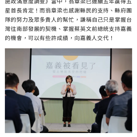
施政滿意度調查》當中，翁章梁已連續五年贏得五
星首長肯定！而翁章梁也感謝縣民的支持、縣府團
隊的努力及眾多貴人的幫忙，謙稱自己只是掌握台
灣往南部發展的契機、掌握蔡英文前總統支持嘉義
的機會，可以有些許成績，向嘉義人交代！