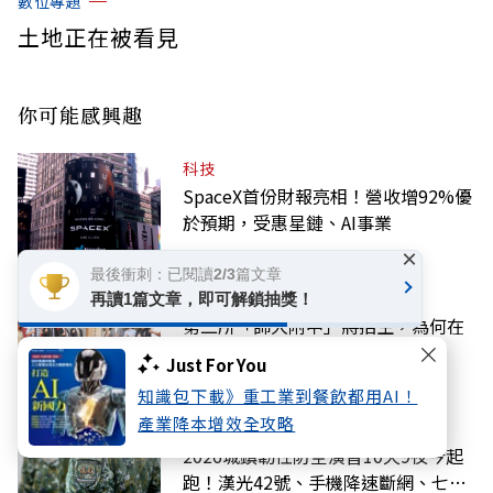
數位專題
土地正在被看見
你可能感興趣
科技
SpaceX首份財報亮相！營收增92%優
於預期，受惠星鏈、AI事業
×
最後衝刺：已閱讀2/3篇文章
教育
再讀1篇文章，即可解鎖抽獎！
第二所「師大附中」將招生，為何在
雲林？和北市附中差異？
Just For You
知識包下載》重工業到餐飲都用AI！
產業降本增效全攻略
話題
2026城鎮韌性防空演習10天9夜今起
跑！漢光42號、手機降速斷網、七大