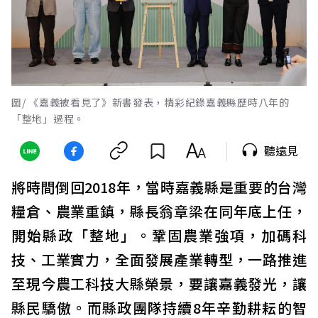
圖/ 《嘉義被看見了》新書發表，精彩紀錄嘉義縣歷時八年的
「整地」過程。
聽遠見
將時間倒回2018年，當時嘉義縣是重要的台灣
糧倉、農業重鎮，縣長翁章梁在同年底上任，
開始縣政「整地」。鞏固農業強項，加碼科
技、工業實力，全面發展產業轉型，一路推進
至現今農工科技大縣榮景，要讓嘉義發光，讓
縣民驕傲。而縣政團隊持續8年辛勤耕耘的智