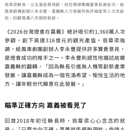
翁章梁縣長、立法委員蔡易餘、財信傳媒集團董事長謝金河、紙
風車劇團創辦人李永豐、嘉義縣人力發展所長許喻理等人交流座
談，回顧嘉義八年施政軌跡。
《2026台灣燈會在嘉義》總計吸引約1,360萬人次
參觀，創下高達316億元的觀光產值。翁章梁強
調，紙風車劇團創辦人李永豐提供許多寶貴意見，
是燈會成功的推手之一。李永豐則感性地描述故鄉
嘉義縣的翻轉，「因為縣長引進無人機等創新產業
發展，讓嘉義縣成為一個充滿希望、愉悅生活的地
方，讓年輕世代願意在此發展。」
瞄準正確方向 嘉義被看見了
回首2018年初任縣長時，翁章梁心心念念的就
是，「只要方向正確，嘉義就能擺脫現狀，恢復土