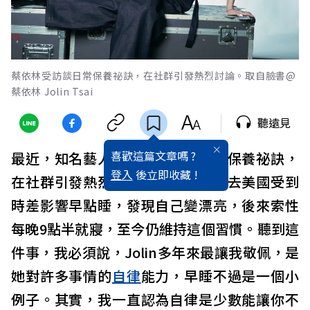
蔡依林受訪談日常保養祕訣，在社群引發熱烈討論。取自臉書@
蔡依林 Jolin Tsai
聽遠見
喜歡這篇文章嗎 ?
最近，知名藝人蔡依林受訪談日常保養祕訣，
登入
後立即收藏 !
在社群引發熱烈討論。原來她今年去美國受到
時差影響早點睡，發現自己變漂亮，後來索性
每晚9點半就寢，至今仍維持這個習慣。聽到這
件事，我必須說，Jolin多年來最讓我敬佩，是
她對許多事情的
自律
能力，早睡不過是一個小
例子。其實，我一直認為自律是少數能讓你不