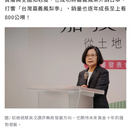
打響「台灣嘉義鳳梨季」，銷量也逐年成長至上看
800公噸！
圖/ 前總統蔡英文讚許縣政發展方向，也期待未來黃金十年的蓬
勃發展。