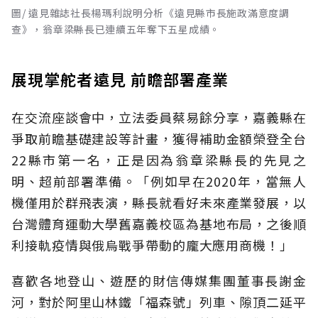
圖/ 遠見雜誌社長楊瑪利說明分析《遠見縣市長施政滿意度調
查》，翁章梁縣長已連續五年奪下五星成績。
展現掌舵者遠見 前瞻部署產業
在交流座談會中，立法委員蔡易餘分享，嘉義縣在
爭取前瞻基礎建設等計畫，獲得補助金額榮登全台
22縣市第一名，正是因為翁章梁縣長的先見之
明、超前部署準備。「例如早在2020年，當無人
機僅用於群飛表演，縣長就看好未來產業發展，以
台灣體育運動大學舊嘉義校區為基地布局，之後順
利接軌疫情與俄烏戰爭帶動的龐大應用商機！」
喜歡各地登山、遊歷的財信傳媒集團董事長謝金
河，對於阿里山林鐵「福森號」列車、隙頂二延平