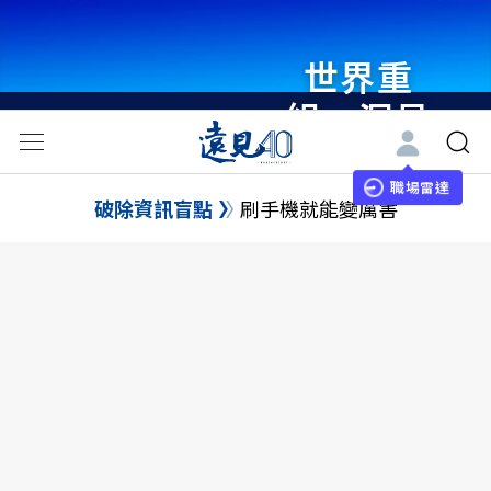
世界重
組・洞見
未來 與
世界領袖
職場雷達
破除資訊盲點
刷手機就能變厲害
同行