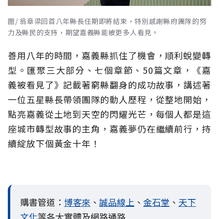
圖/ 翁章梁回首八年縣長任期即將結束，特別感謝縣府團隊的努
力及縣民的支持，期望嘉義縣能被更多人看見。
善用八年的時間，嘉義縣抓住了機會，順利蛻變轉
型。匯聚三大部分、七個章節、50篇文章，《嘉
義被看見了》記載著窮縣翻身的成功故事，講述著
一位五星縣長帶領團隊的動人歷程，從整地開始，
點亮嘉義從土地到天空的閃耀光芒，每個人都是這
座城市轉型故事的主角，嘉義夢仍在繼續前行，持
續綻放下個黃金十年！
購書管道：
博客來
、
誠品線上
、
金石堂
、
天下
文化
等各大實體及網路通路