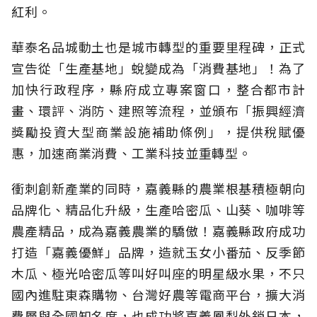
紅利。
華泰名品城動土也是城市轉型的重要里程碑，正式
宣告從「生產基地」蛻變成為「消費基地」！為了
加快行政程序，縣府成立專案窗口，整合都市計
畫、環評、消防、建照等流程，並頒布「振興經濟
獎勵投資大型商業設施補助條例」，提供稅賦優
惠，加速商業消費、工業科技並重轉型。
衝刺創新產業的同時，嘉義縣的農業根基積極朝向
品牌化、精品化升級，生產哈密瓜、山葵、咖啡等
農產精品，成為嘉義農業的驕傲！嘉義縣政府成功
打造「嘉義優鮮」品牌，造就玉女小番茄、反季節
木瓜、極光哈密瓜等叫好叫座的明星級水果，不只
國內進駐東森購物、台灣好農等電商平台，擴大消
費層與全國知名度，也成功將嘉義鳳梨外銷日本，