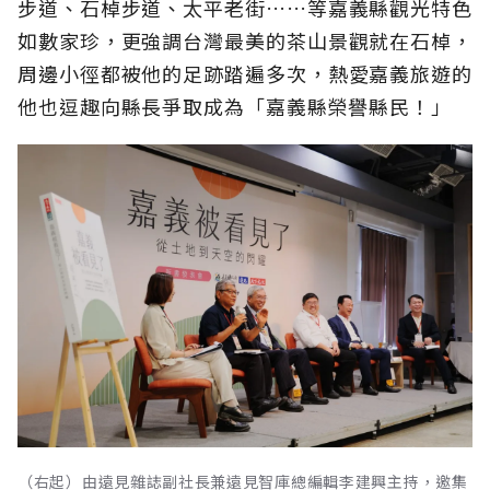
步道、石棹步道、太平老街……等嘉義縣觀光特色
如數家珍，更強調台灣最美的茶山景觀就在石棹，
周邊小徑都被他的足跡踏遍多次，熱愛嘉義旅遊的
他也逗趣向縣長爭取成為「嘉義縣榮譽縣民！」
（右起）由遠見雜誌副社長兼遠見智庫總編輯李建興主持，邀集