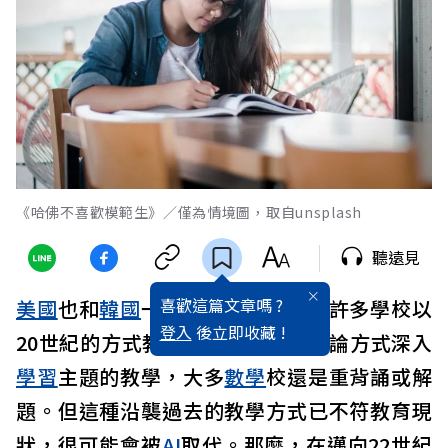
《哈佛不喜歡模範生》／僅為情境圖，取自unsplash
聽遠見
喜歡這篇文章嗎 ?
美國
也和
韓國
一樣，到現在還是有許多學校以
登入
後立即收藏 !
20世紀的方式教育孩子，比起以討論方式深入
學習
主題的教學，大多
數學
校還是重背誦或解
題。但這種沿襲過去的教學方式已不符教育現
狀，很可能會被
AI
取代。那麼，在邁向22世紀