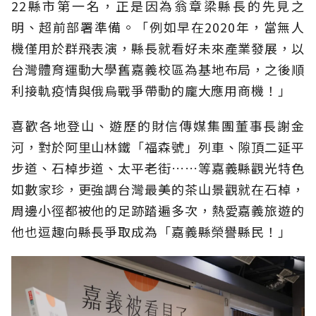
22縣市第一名，正是因為翁章梁縣長的先見之
明、超前部署準備。「例如早在2020年，當無人
機僅用於群飛表演，縣長就看好未來產業發展，以
台灣體育運動大學舊嘉義校區為基地布局，之後順
利接軌疫情與俄烏戰爭帶動的龐大應用商機！」
喜歡各地登山、遊歷的財信傳媒集團董事長謝金
河，對於阿里山林鐵「福森號」列車、隙頂二延平
步道、石棹步道、太平老街……等嘉義縣觀光特色
如數家珍，更強調台灣最美的茶山景觀就在石棹，
周邊小徑都被他的足跡踏遍多次，熱愛嘉義旅遊的
他也逗趣向縣長爭取成為「嘉義縣榮譽縣民！」