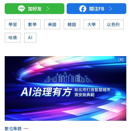
加好友
關注FB
學習
數學
美國
韓國
大學
以色列
哈佛
AI
數位專題