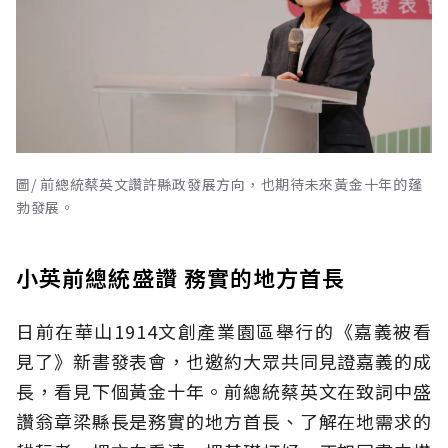
圖/ 前總統蔡英文讚許縣政發展方向，也期待未來黃金十年的蓬
勃發展。
小英前總統盛讚 務實的地方首長
日前在華山1914文創產業園區舉行的《嘉義被看
見了》新書發表會，也邀約大眾共同見證嘉義的成
長，看見下個黃金十年。前總統蔡英文在致詞中盛
讚翁章梁縣長是務實的地方首長、了解在地需求的