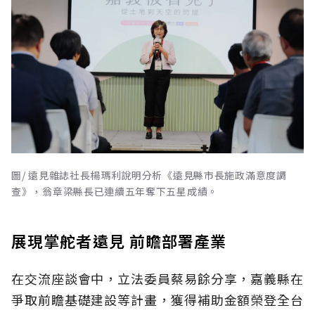
圖/ 遠見雜誌社長楊瑪利說明分析《遠見縣市長施政滿意度調
查》，翁章梁縣長已連續五年奪下五星成績。
展現掌舵者遠見 前瞻部署產業
在交流座談會中，立法委員蔡易餘分享，嘉義縣在
爭取前瞻基礎建設等計畫，獲得補助金額榮登全台