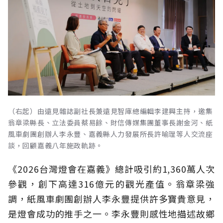
（右起）由遠見雜誌副社長兼遠見智庫總編輯李建興主持，邀集
翁章梁縣長、立法委員蔡易餘、財信傳媒集團董事長謝金河、紙
風車劇團創辦人李永豐、嘉義縣人力發展所長許喻理等人交流座
談，回顧嘉義八年施政軌跡。
《2026台灣燈會在嘉義》總計吸引約1,360萬人次
參觀，創下高達316億元的觀光產值。翁章梁強
調，紙風車劇團創辦人李永豐提供許多寶貴意見，
是燈會成功的推手之一。李永豐則感性地描述故鄉