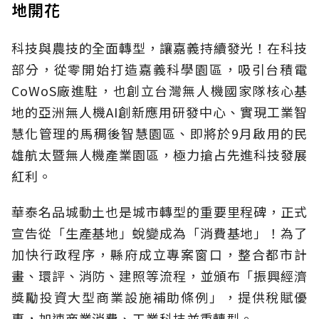
地開花
科技與農技的全面轉型，讓嘉義持續發光！在科技
部分，從零開始打造嘉義科學園區，吸引台積電
CoWoS廠進駐，也創立台灣無人機國家隊核心基
地的亞洲無人機AI創新應用研發中心、實現工業智
慧化管理的馬稠後智慧園區、即將於9月啟用的民
雄航太暨無人機產業園區，極力搶占先進科技發展
紅利。
華泰名品城動土也是城市轉型的重要里程碑，正式
宣告從「生產基地」蛻變成為「消費基地」！為了
加快行政程序，縣府成立專案窗口，整合都市計
畫、環評、消防、建照等流程，並頒布「振興經濟
獎勵投資大型商業設施補助條例」，提供稅賦優
惠，加速商業消費、工業科技並重轉型。