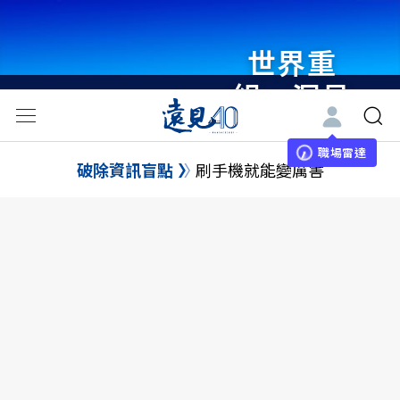
世界重
組・洞見
未來 與
世界領袖
職場雷達
破除資訊盲點
刷手機就能變厲害
同行