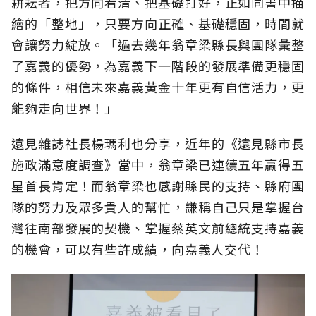
耕耘者，把方向看清、把基礎打好，正如同書中描
繪的「整地」，只要方向正確、基礎穩固，時間就
會讓努力綻放。「過去幾年翁章梁縣長與團隊彙整
了嘉義的優勢，為嘉義下一階段的發展準備更穩固
的條件，相信未來嘉義黃金十年更有自信活力，更
能夠走向世界！」
遠見雜誌社長楊瑪利也分享，近年的《遠見縣市長
施政滿意度調查》當中，翁章梁已連續五年贏得五
星首長肯定！而翁章梁也感謝縣民的支持、縣府團
隊的努力及眾多貴人的幫忙，謙稱自己只是掌握台
灣往南部發展的契機、掌握蔡英文前總統支持嘉義
的機會，可以有些許成績，向嘉義人交代！