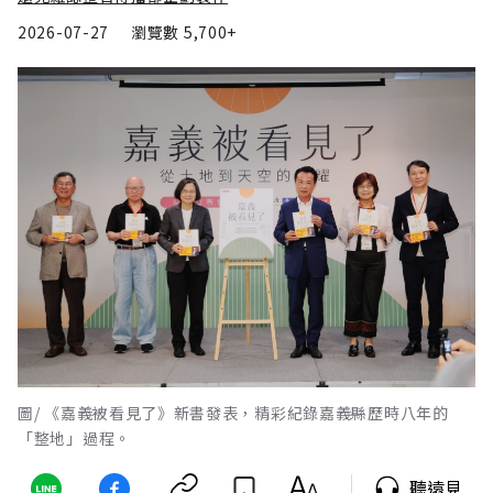
2026-07-27
瀏覽數
5,700+
圖/ 《嘉義被看見了》新書發表，精彩紀錄嘉義縣歷時八年的
「整地」過程。
聽遠見