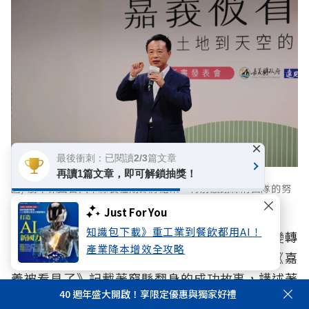
×
最後衝刺：已閱讀2/3篇文章
再讀1篇文章，即可解鎖抽獎！
圖/ 翁章梁回首八年縣長任期即將結束，特別感謝縣府團隊的努
力及縣民的支持，期望嘉義縣能被更多人看見。
Just For You
知識包下載》重工業到餐飲都用AI！
善用八年的時間，嘉義縣抓住了機會，順利蛻變轉
產業降本增效全攻略
型。匯聚三大部分、七個章節、50篇文章，《嘉
義被看見了》記載著窮縣翻身的成功故事，講述著
40 週年盛大開啟！享限定優惠與獨家好禮
一位五星縣長帶領團隊的動人歷程，從整地開始，