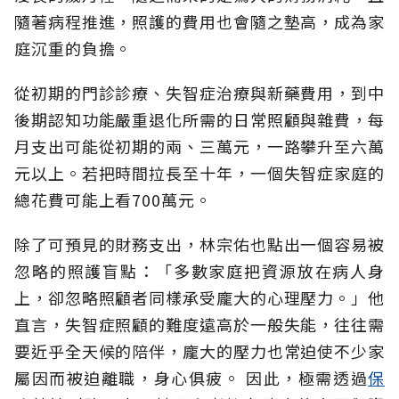
隨著病程推進，照護的費用也會隨之墊高，成為家
庭沉重的負擔。
從初期的門診診療、失智症治療與新藥費用，到中
後期認知功能嚴重退化所需的日常照顧與雜費，每
月支出可能從初期的兩、三萬元，一路攀升至六萬
元以上。若把時間拉長至十年，一個失智症家庭的
總花費可能上看700萬元。
除了可預見的財務支出，林宗佑也點出一個容易被
忽略的照護盲點：「多數家庭把資源放在病人身
上，卻忽略照顧者同樣承受龐大的心理壓力。」他
直言，失智症照顧的難度遠高於一般失能，往往需
要近乎全天候的陪伴，龐大的壓力也常迫使不少家
屬因而被迫離職，身心俱疲。
因此，極需透過
保