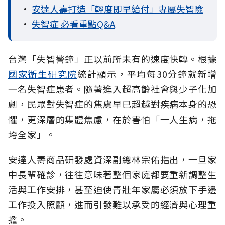
•
安達人壽打造「輕度即早給付」專屬失智險
•
失智症 必看重點Q&A
台灣「失智警鐘」正以前所未有的速度快轉。根據
國家衛生研究院
統計顯示，平均每30分鐘就新增
一名失智症患者。隨著進入超高齡社會與少子化加
劇，民眾對失智症的焦慮早已超越對疾病本身的恐
懼，更深層的集體焦慮，在於害怕「一人生病，拖
垮全家」。
安達人壽商品研發處資深副總林宗佑指出，一旦家
中長輩確診，往往意味著整個家庭都要重新調整生
活與工作安排，甚至迫使青壯年家屬必須放下手邊
工作投入照顧，進而引發難以承受的經濟與心理重
擔。