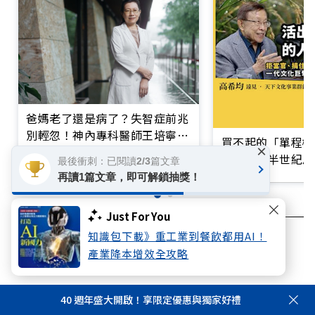
爸媽老了還是病了？失智症前兆
別輕忽！神內專科醫師王培寧呼
買不起的「單程機
×
籲把握大腦黃金期
響台灣近半世紀思
最後衝刺：已閱讀2/3篇文章
再讀1篇文章，即可解鎖抽獎！
Just For You
知識包下載》重工業到餐飲都用AI！
超高齡社會
失智
照護
產業降本增效全攻略
40 週年盛大開啟！享限定優惠與獨家好禮