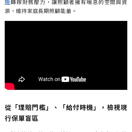
險
轉嫁財務壓力，讓照顧者擁有喘息的空間與資
源，維持家庭長期照顧能量。
從「理賠門檻」、「給付時機」，檢視現
行保單盲區