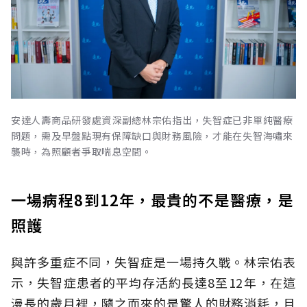
安達人壽商品研發處資深副總林宗佑指出，失智症已非單純醫療
問題，需及早盤點現有保障缺口與財務風險，才能在失智海嘯來
襲時，為照顧者爭取喘息空間。
一場病程8到12年，最貴的不是醫療，是
照護
與許多重症不同，失智症是一場持久戰。林宗佑表
示，失智症患者的平均存活約長達8至12年，在這
漫長的歲月裡，隨之而來的是驚人的財務消耗，且