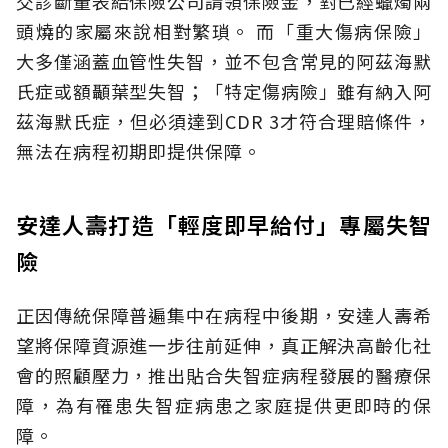
交診斷量表給保險公司請領保險金，對已經蠟燭兩
頭燒的家屬來說相對繁瑣。
而「重大傷病保險」
大多僅涵蓋血管性失智，並不包含常見的阿茲海默
氏症或額顳葉型失智；「特定傷病險」雖有納入阿
茲海默氏症，但必須達到CDR 3才符合理賠條件，
無法在病程初期即提供保障。
安達人壽打造「輕度即早給付」專屬失智
險
正因傳統保障普遍集中在病程中後期，安達人壽希
望將保障資源進一步往前延伸，真正解決高齡化社
會的照顧壓力，推出貼合失智症病程發展的醫療保
障，為有罹患失智症病患之家庭提供更即時的保
障。