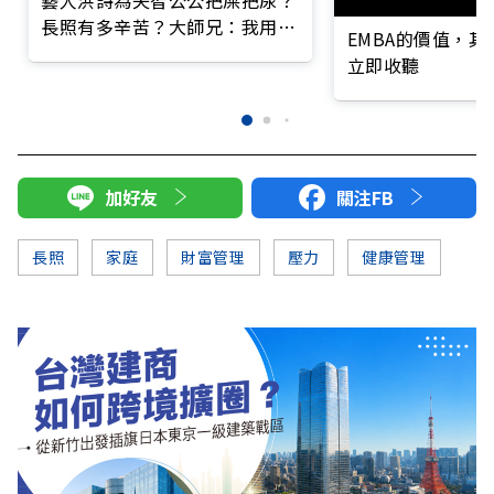
藝人洪詩為失智公公把屎把尿？
長照有多辛苦？大師兄：我用最
EMBA的價值，
好人生，延續老爸最痛苦時光
立即收聽
加好友
關注FB
長照
家庭
財富管理
壓力
健康管理