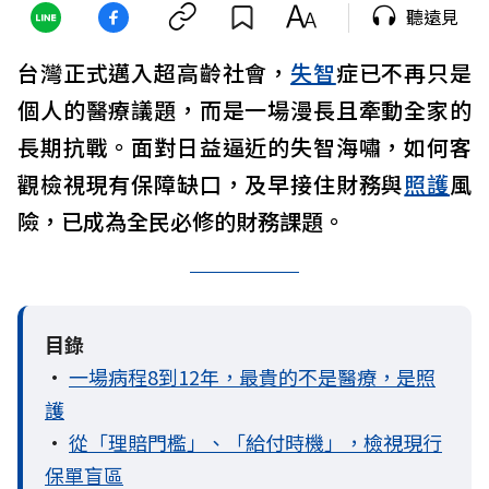
聽遠見
台灣正式邁入超高齡社會，
失智
症已不再只是
個人的醫療議題，而是一場漫長且牽動全家的
長期抗戰。面對日益逼近的失智海嘯，如何客
觀檢視現有保障缺口，及早接住財務與
照護
風
險，已成為全民必修的財務課題。
目錄
•
一場病程8到12年，最貴的不是醫療，是照
護
•
從「理賠門檻」、「給付時機」，檢視現行
保單盲區