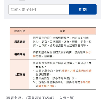
訂閱
（圖表來源：《當爸媽過了65歲》／先覺出版）