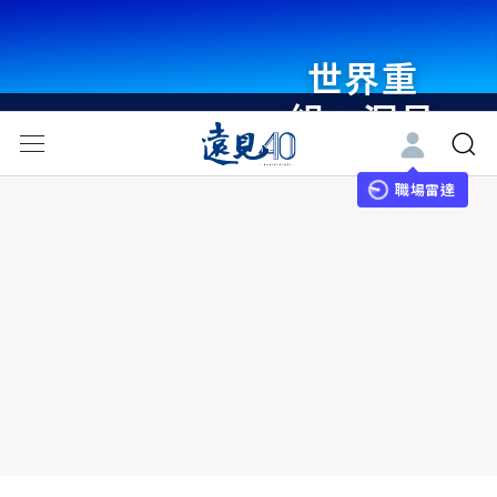
世界重
組・洞見
未來 與
世界領袖
職場雷達
同行