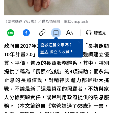
《當爸媽過了65歲》／僅為情境圖，取自unsplash
聽遠見
喜歡這篇文章嗎 ?
政府自2017年1月起，開始推動的「長期照顧
登入
後立即收藏 !
10年計畫2.0」（簡稱
長照
2.0），強調建立優
質、平價、普及的長照服務體系，其中，特別
提供了稱為「長照4包錢」的4項補助；而永無
止息的長照值勤，對精神與體力都是極大挑
戰，不論是新手還是資深的照顧者，不妨與家
人分擔照顧責任，或是利用政府提供的喘息服
務。（本文節錄自《當爸媽過了65歲》一書，