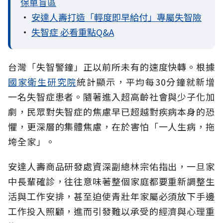
保單盲區
•
安達人壽打造「輕度即早給付」專屬失智險
•
失智症 必看重點Q&A
台灣「失智警鐘」正以前所未有的速度快轉。根據
國家衛生研究院
統計顯示，平均每30分鐘就新增
一名失智症患者。隨著進入超高齡社會與少子化加
劇，民眾對失智症的焦慮早已超越對疾病本身的恐
懼，更深層的集體焦慮，在於害怕「一人生病，拖
垮全家」。
安達人壽商品研發處資深副總林宗佑指出，一旦家
中長輩確診，往往意味著整個家庭都要重新調整生
活與工作安排，甚至迫使青壯年家屬必須放下手邊
工作投入照顧，進而引發難以承受的經濟與心理重