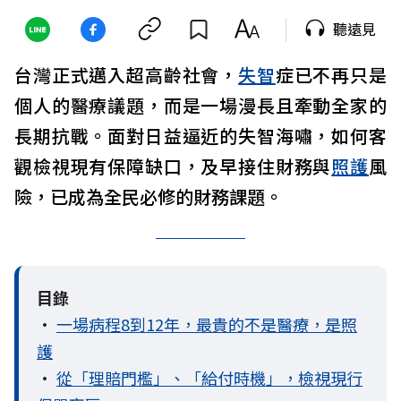
聽遠見
台灣正式邁入超高齡社會，
失智
症已不再只是
個人的醫療議題，而是一場漫長且牽動全家的
長期抗戰。面對日益逼近的失智海嘯，如何客
觀檢視現有保障缺口，及早接住財務與
照護
風
險，已成為全民必修的財務課題。
目錄
•
一場病程8到12年，最貴的不是醫療，是照
護
•
從「理賠門檻」、「給付時機」，檢視現行