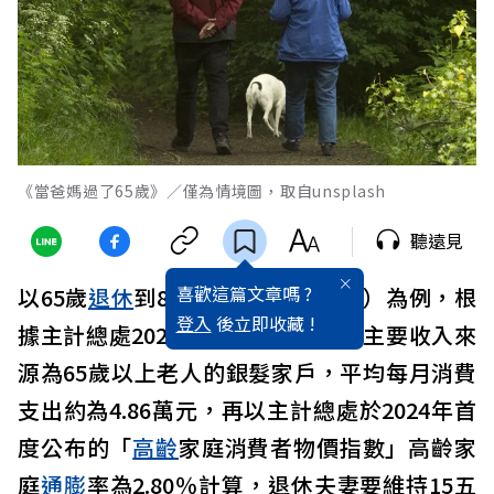
《當爸媽過了65歲》／僅為情境圖，取自unsplash
聽遠見
喜歡這篇文章嗎 ?
以65歲
退休
到80歲（國人平均餘命）為例，根
登入
後立即收藏 !
據主計總處2022年
家庭
收支調查，主要收入來
源為65歲以上老人的銀髮家戶，平均每月消費
支出約為4.86萬元，再以主計總處於2024年首
度公布的「
高齡
家庭消費者物價指數」高齡家
庭
通膨
率為2.80％計算，退休夫妻要維持15五