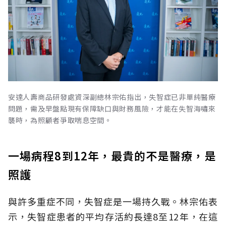
安達人壽商品研發處資深副總林宗佑指出，失智症已非單純醫療
問題，需及早盤點現有保障缺口與財務風險，才能在失智海嘯來
襲時，為照顧者爭取喘息空間。
一場病程8到12年，最貴的不是醫療，是
照護
與許多重症不同，失智症是一場持久戰。林宗佑表
示，失智症患者的平均存活約長達8至12年，在這