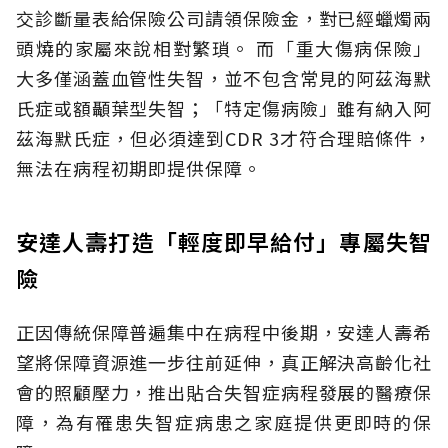
交診斷量表給保險公司請領保險金，對已經蠟燭兩
頭燒的家屬來說相對繁瑣。
而「重大傷病保險」
大多僅涵蓋血管性失智，並不包含常見的阿茲海默
氏症或額顳葉型失智；「特定傷病險」雖有納入阿
茲海默氏症，但必須達到CDR 3才符合理賠條件，
無法在病程初期即提供保障。
安達人壽打造「輕度即早給付」專屬失智
險
正因傳統保障普遍集中在病程中後期，安達人壽希
望將保障資源進一步往前延伸，真正解決高齡化社
會的照顧壓力，推出貼合失智症病程發展的醫療保
障，為有罹患失智症病患之家庭提供更即時的保