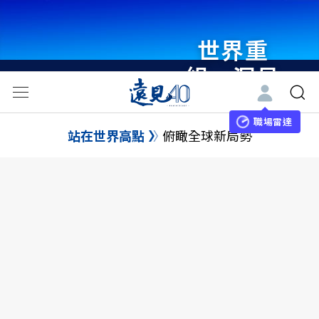
世界重
組・洞見
未來 與
世界領袖
職場雷達
站在世界高點
俯瞰全球新局勢
同行