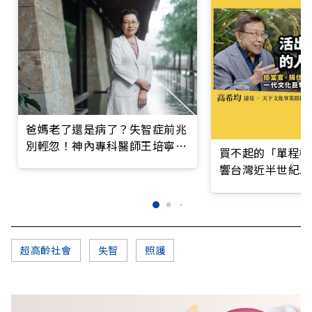
爸媽老了還是病了？失智症前兆
別輕忽！神內專科醫師王培寧呼
買不起的「單程機
籲把握大腦黃金期
響台灣近半世紀思
超高齡社會
失智
照護