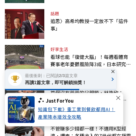
話題
追思〉高希均教授一定放不下「這件
事」
好享生活
看球也能「復健大腦」！每週看體育
賽事老年憂鬱風險降3成，日本研究：
×
到現場效果更好
最後衝刺：已閱讀2/3篇文章
再讀1篇文章，即可解鎖抽獎！
教育
首個沒有爸爸的父親節，林逸欣：
「我很幸福」——從富養看見的教養
Just For You
課
知識包下載》重工業到餐飲都用AI！
產業降本增效全攻略
金融
不管賺多少錢都一樣！不適用K型經
濟，調查：各種收入的Z世代都在揮霍