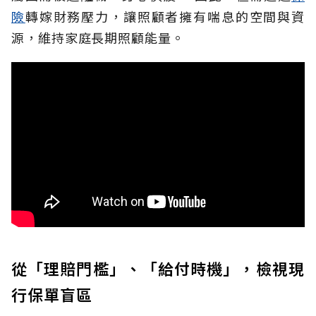
險
轉嫁財務壓力，讓照顧者擁有喘息的空間與資
源，維持家庭長期照顧能量。
從「理賠門檻」、「給付時機」，檢視現
行保單盲區