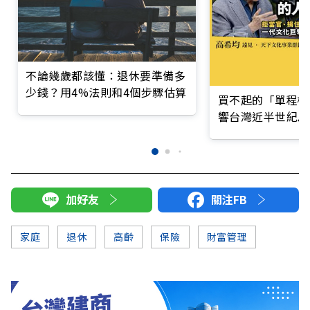
不論幾歲都該懂：退休要準備多
少錢？用4%法則和4個步驟估算
買不起的「單程機
響台灣近半世紀思
加好友
關注FB
家庭
退休
高齡
保險
財富管理