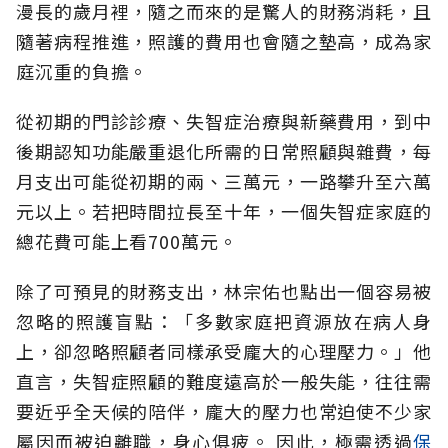
漫長的歲月裡，隨之而來的是驚人的財務消耗，且
隨著病程推進，照護的費用也會隨之墊高，成為家
庭沉重的負擔。
從初期的門診診療、失智症治療與新藥費用，到中
後期認知功能嚴重退化所需的日常照顧與雜費，每
月支出可能從初期的兩、三萬元，一路攀升至六萬
元以上。若把時間拉長至十年，一個失智症家庭的
總花費可能上看700萬元。
除了可預見的財務支出，林宗佑也點出一個容易被
忽略的照護盲點：「多數家庭把資源放在病人身
上，卻忽略照顧者同樣承受龐大的心理壓力。」他
直言，失智症照顧的難度遠高於一般失能，往往需
要近乎全天候的陪伴，龐大的壓力也常迫使不少家
屬因而被迫離職，身心俱疲。
因此，極需透過
保