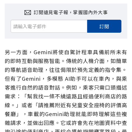
訂閱遠見電子報，掌握國內外大事
訂閱
另一方面，Gemini將使自駕計程車具備前所未有
的即時互動與服務智能。傳統的人機介面，如簡單
的導航語音助理，往往侷限於預先定義的指令集。
但有了Gemini，多模態 AI助手可以在車內，與乘
客進行自然的語音對話。例如，乘客只需口頭描述
需求：「幫我找一條不繞遠路且經過便利商店的路
線。」或者「請推薦附近有兒童安全座椅的評價高
餐廳」，車載的Gemini助理就能即時理解這些複
雜請求，並做出回應。它或許會先在地圖資料中查
詢沿途的便利商店，再綜合導航避開壅塞路段，最