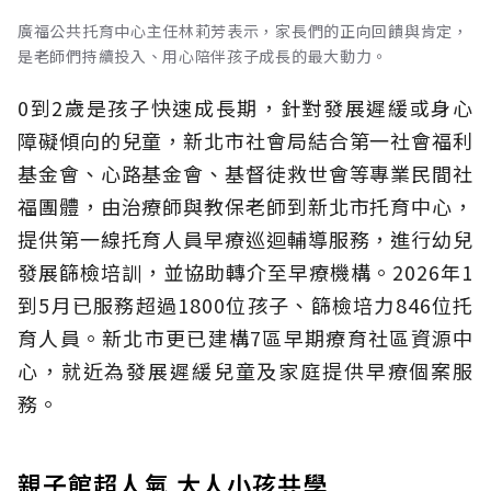
廣福公共托育中心主任林莉芳表示，家長們的正向回饋與肯定，
是老師們持續投入、用心陪伴孩子成長的最大動力。
0到2歲是孩子快速成長期，針對發展遲緩或身心
障礙傾向的兒童，新北市社會局結合第一社會福利
基金會、心路基金會、基督徒救世會等專業民間社
福團體，由治療師與教保老師到新北市托育中心，
提供第一線托育人員早療巡迴輔導服務，進行幼兒
發展篩檢培訓，並協助轉介至早療機構。2026年1
到5月已服務超過1800位孩子、篩檢培力846位托
育人員。新北市更已建構7區早期療育社區資源中
心，就近為發展遲緩兒童及家庭提供早療個案服
務。
親子館超人氣 大人小孩共學