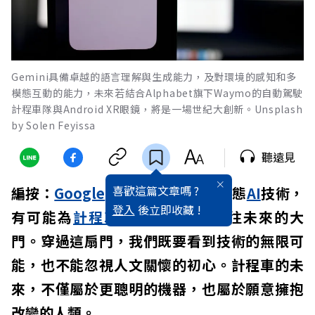
Gemini具備卓越的語言理解與生成能力，及對環境的感知和多
模態互動的能力，未來若結合Alphabet旗下Waymo的自動駕駛
計程車隊與Android XR眼鏡，將是一場世紀大創新。Unsplash
by Solen Feyissa
聽遠見
喜歡這篇文章嗎 ?
編按：
Google
Gemini
代表的多模態
AI
技術，
登入
後立即收藏 !
有可能為
計程車
產業開啟一扇通往未來的大
門。穿過這扇門，我們既要看到技術的無限可
能，也不能忽視人文關懷的初心。計程車的未
來，不僅屬於更聰明的機器，也屬於願意擁抱
改變的人類。