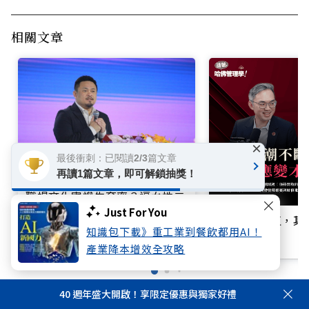
相關文章
×
最後衝刺：已閱讀2/3篇文章
再讀1篇文章，即可解鎖抽獎！
職場文化害慘生育率？逼女性二
選一，勞長：男性神隊友站出來
Just For You
EMBA的價值，
知識包下載》重工業到餐飲都用AI！
立即收聽
產業降本增效全攻略
40 週年盛大開啟！享限定優惠與獨家好禮