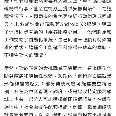
駛，他們可能依然需要有人攙扶上下車、協助搬運
輪椅或行李，甚至在情感上提供安撫與陪伴。在這
類情況下，人類司機的角色更接近行動助理或照護
員。未來或許會出現載著Android XR眼鏡，與車
子保持同步互動的「乘客服務專員」，他們將駕駛
工作交給了自動化系統，自己則隨車照顧有特殊需
求的乘客。這種分工能確保科技帶來效率的同時，
不犧牲對人的關懷。
當然，對於現有的大批職業司機而言，這場轉型伴
隨著陣痛和結構性改變。短期內，他們將面臨就業
形態轉變的壓力：部分傳統司機可能需要重新培
訓，升任為車隊管理、調度，或是專攻特定服務領
域；也有一部分人可能選擇離開這個行業。在轉型
過程中，社會需提供配套措施，例如，職業訓練與
社會安全支持，以協助勞動力從舊有模式平穩過渡