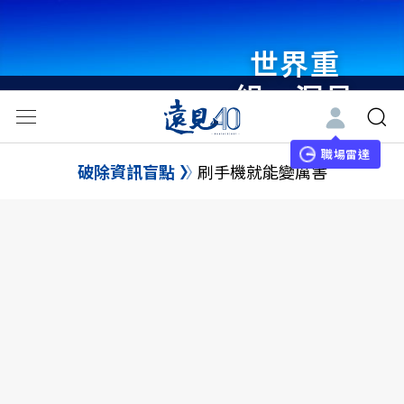
世界重
組・洞見
未來 與
世界領袖
職場雷達
破除資訊盲點
刷手機就能變厲害
同行