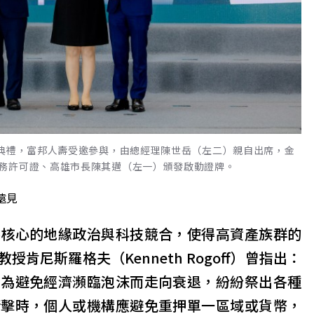
牌典禮，富邦人壽受邀參與，由總經理陳世岳（左二）親自出席，金
務許可證、高雄市長陳其邁（左一）頒發啟動證牌。
遠見
為核心的地緣政治與科技競合，使得高資產族群的
肯尼斯羅格夫（Kenneth Rogoff）曾指出：
國為避免經濟瀕臨泡沫而走向衰退，紛紛祭出各種
衝擊時，個人或機構應避免重押單一區域或貨幣，