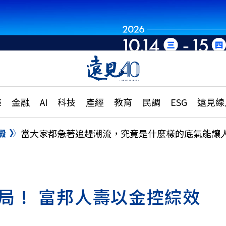
世界重組・洞見未
章
特輯
文章
大學升學、職涯攻略
遠
際
金融
AI
科技
產經
教育
民調
ESG
遠見線
國際
更
縣市施政調查全解析
金融
單
民調
澱
當大家都急著追趕潮流，究竟是什麼樣的底氣能讓
產經
電
好享生活
獨
專欄
局！ 富邦人壽以金控綜效