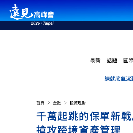
文
最新
最新
話題
國
雜誌目錄
活動
話題
AI
練就底氣沉
學堂
專題報導
科技
教育
首頁
金融
投資理財
遠見ON AIR
影音
合作
千萬起跳的保單新戰
搶攻跨境資產管理