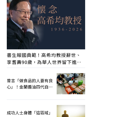
書生報國典範！高希均教授辭世、
享耆壽90歲，為華人世界留下進步
觀念的精神遺產
曾言「做食品的人要有良
心」！金蘭醬油四代自創
品牌康普茶竄改效期、摻
逾期原料遭訴
成功人士身體「這區域」