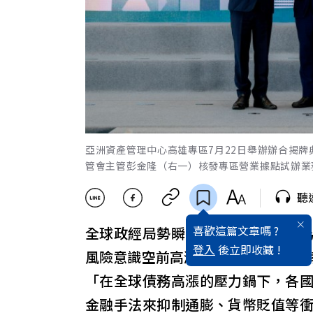
亞洲資產管理中心高雄專區7月22日舉辦辦合揭
管會主管彭金隆（右一）核發專區營業據點試辦業
聽
喜歡這篇文章嗎 ?
全球政經局勢瞬息萬變，尤以中美
登入
後立即收藏 !
風險意識空前高漲。哈佛大學經濟學教授
「在全球債務高漲的壓力鍋下，各
金融手法來抑制通膨、貨幣貶值等