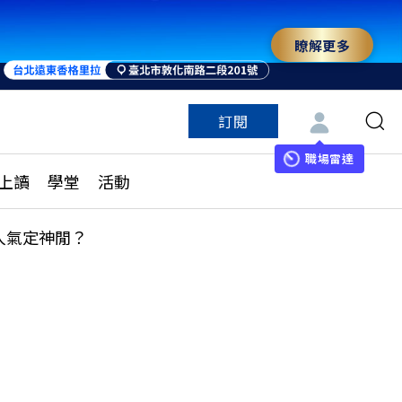
瞭解更多
來 與世界領袖同行
訂閱
特色頻道
訂閱
見線上讀
ESG遠見
職場雷達
上讀
學堂
活動
多訂閱方案
城市學
刊購買
健康遠見
人氣定神閒？
子報訂閱
華人精英論壇
享知識包
領導影響力學院