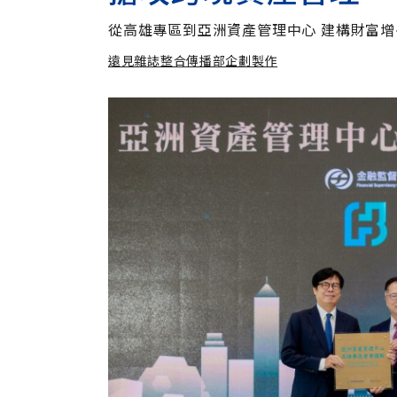
【遠見40週年慶】訂《遠見》贈實用家電3選1+暢銷好
從高雄專區到亞洲資產管理中心 建構財富
遠見雜誌整合傳播部企劃製作
遠見雜誌整合傳播部企劃製作