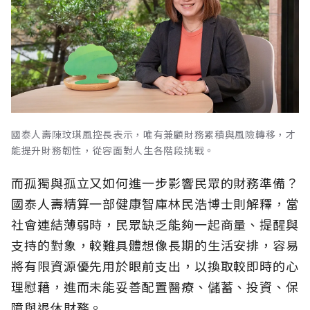
國泰人壽陳玟琪風控長表示，唯有兼顧財務累積與風險轉移，才
能提升財務韌性，從容面對人生各階段挑戰。
而孤獨與孤立又如何進一步影響民眾的財務準備？
國泰人壽精算一部健康智庫林民浩博士則解釋，當
社會連結薄弱時，民眾缺乏能夠一起商量、提醒與
支持的對象，較難具體想像長期的生活安排，容易
將有限資源優先用於眼前支出，以換取較即時的心
理慰藉，進而未能妥善配置醫療、儲蓄、投資、保
障與退休財務。