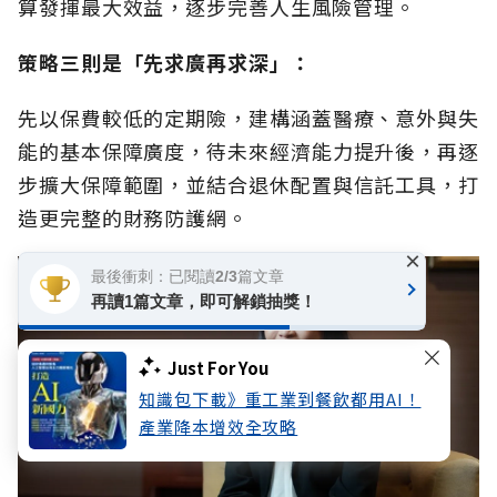
算發揮最大效益，逐步完善人生風險管理。
策略三則是「先求廣再求深」：
先以保費較低的定期險，建構涵蓋醫療、意外與失
能的基本保障廣度，待未來經濟能力提升後，再逐
步擴大保障範圍，並結合退休配置與信託工具，打
造更完整的財務防護網。
×
最後衝刺：已閱讀2/3篇文章
再讀1篇文章，即可解鎖抽獎！
Just For You
知識包下載》重工業到餐飲都用AI！
產業降本增效全攻略