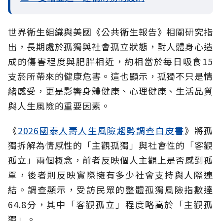
世界衛生組織與美國《公共衛生報告》相關研究指
出，長期處於孤獨與社會孤立
狀態，對人體身心造
成的傷害程度與肥胖相近，約相當於每日吸食15
支菸所帶來的健康危害。這也顯示，孤獨不只是情
緒感受，更是影響身體健康、心理健康、生活品質
與人生風險的重要因素。
《
2026國泰人壽人生風險趨勢調查白皮書
》將孤
獨拆解為情感性的「主觀孤獨」與社會性的「客觀
孤立」兩個概念，前者反映個人主觀上是否感到孤
單，後者則反映實際擁有多少社會支持與人際連
結。調查顯示，受訪民眾的整體孤獨風險指數達
64.8分，其中「客觀孤立」程度略高於「主觀孤
獨」。