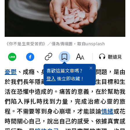
《你不是生來受苦的》／僅為情境圖，取自unsplash
聽遠見
喜歡這篇文章嗎 ?
憂鬱
、成癮、身體疾病和人際關係問題，是由
登入
後立即收藏 !
於我們長年隱藏真實情感、否認人生目標和生
活在恐懼中造成的。痛苦的意義，在於幫助我
們陷入掙扎時找到力量，完成治癒心靈的旅
程。不需要等到身心崩壞，才能談論
情緒
或花
時間關心自己，說出自己的感受、依據真實感