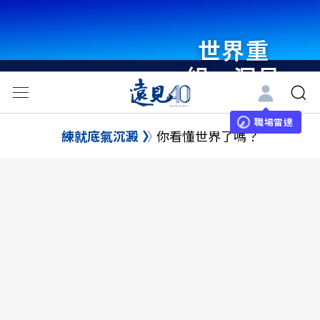
世界重
組・洞見
未來 與
世界領袖
職場雷達
練就底氣沉澱
你看懂世界了嗎？
同行