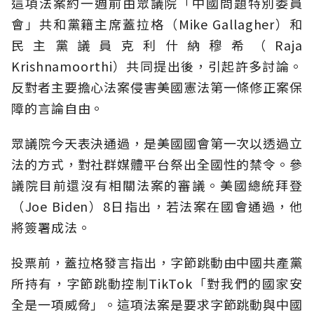
這項法案約一週前由眾議院「中國問題特別委員
會」共和黨籍主席蓋拉格（Mike Gallagher）和
民主黨議員克利什納穆希（Raja
Krishnamoorthi）共同提出後，引起許多討論。
反對者主要擔心法案侵害美國憲法第一條修正案保
障的言論自由。
眾議院今天表決通過，是美國國會第一次以透過立
法的方式，對社群媒體平台祭出全國性的禁令。參
議院目前還沒有相關法案的審議。美國總統拜登
（Joe Biden）8日指出，若法案在國會通過，他
將簽署成法。
投票前，蓋拉格發言指出，字節跳動由中國共產黨
所持有，字節跳動控制TikTok「對我們的國家安
全是一項威脅」。這項法案是要求字節跳動與中國