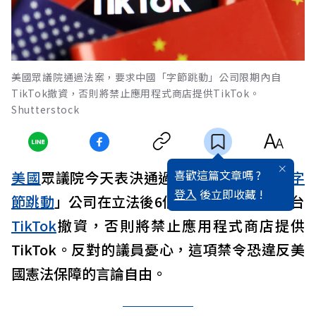
美國眾議院通過法案，要求中國「字節跳動」公司限期內自
TikTok撤資，否則將禁止應用程式商店提供TikTok。
Shutterstock
喜歡這篇文章嗎 ?
美國
眾議院今天表決通過法案，限期
中國
「
字
登入
後立即收藏 !
節跳動
」公司在立法後6個月自短影音分享平台
TikTok
撤資，否則將禁止應用程式商店提供
TikTok。反對的議員憂心，這項禁令恐違反美
國憲法保障的言論自由。