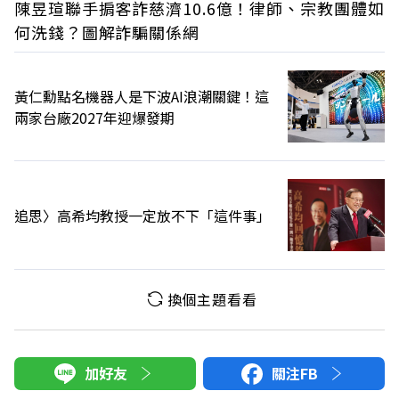
陳昱瑄聯手掮客詐慈濟10.6億！律師、宗教團體如
何洗錢？圖解詐騙關係網
黃仁勳點名機器人是下波AI浪潮關鍵！這
兩家台廠2027年迎爆發期
追思〉高希均教授一定放不下「這件事」
換個主題看看
加好友
關注FB