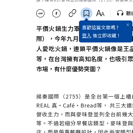
聽
喜歡這篇文章嗎 ?
平價火鍋生力軍再+1！全台擁有超
登入
後立即收藏 !
際），今年九月將揮軍火鍋市場，
人愛吃火鍋，連鎖平價火鍋像是王品
等，在台灣擁有高知名度，也吸引
市場，有什麼優勢突圍？
揚秦國際（2755）是全台第一個上
REAL 真‧Café‧Bread等， 
營收主力，而與麥味登並列全台前幾大的
等。不過若細分早餐店類型，麥味登與Q
店，而是偏重餐廳設計，因此兩家類型