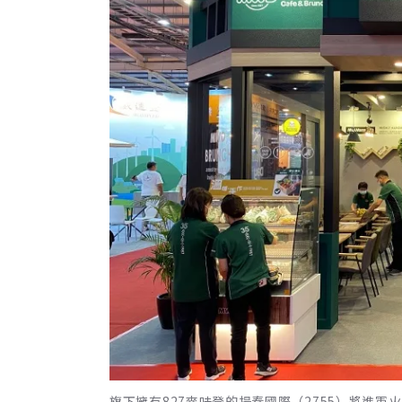
旗下擁有827麥味登的揚秦國際（2755）將進軍