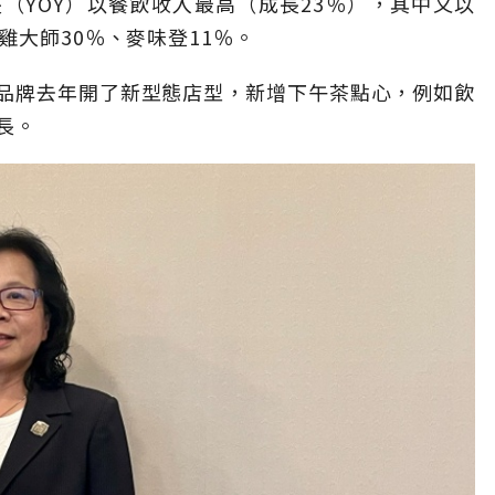
（YOY）以餐飲收入最高（成長23％），其中又以
雞大師30％、麥味登11％。
品牌去年開了新型態店型，新增下午茶點心，例如飲
長。