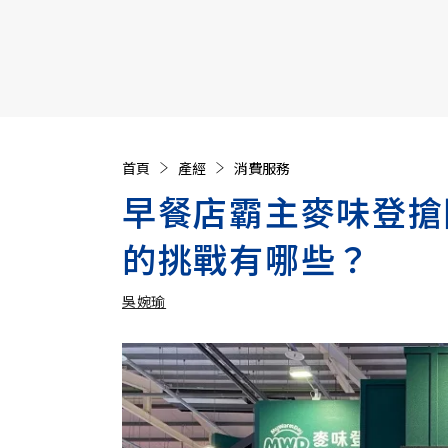
【遠見40週年慶】訂《遠見》贈實用家電3選1+暢銷好
首頁
產經
消費服務
早餐店霸主麥味登搶
的挑戰有哪些？
吳婉瑜
加入追蹤
吳婉瑜