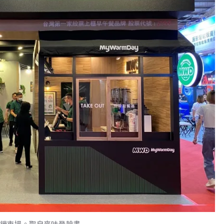
火鍋市場。取自麥味登臉書