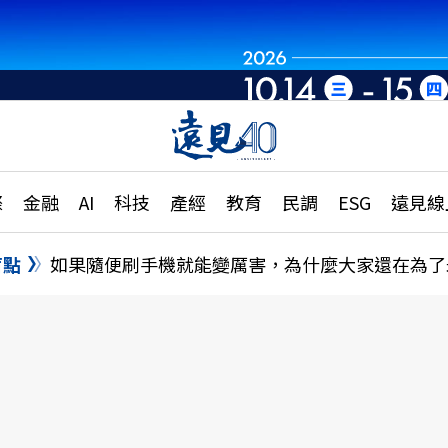
世界重組・洞見未
章
特輯
文章
大學升學、職涯攻略
遠
際
金融
AI
科技
產經
教育
民調
ESG
遠見線
國際
更
縣市施政調查全解析
金融
單
民調
盲點
如果隨便刷手機就能變厲害，為什麼大家還在為了
產經
電
好享生活
獨
專欄