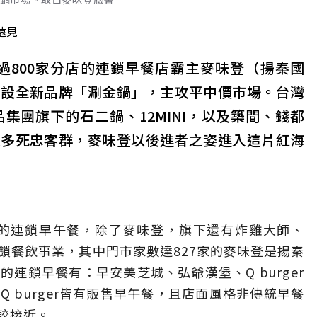
遠見
過800家分店的連鎖早餐店霸主麥味登（揚秦國
開設全新品牌「涮金鍋」，主攻平中價市場。台灣
集團旗下的石二鍋、12MINI，以及築間、錢都
眾多死忠客群，麥味登以後進者之姿進入這片紅海
櫃的連鎖早午餐，除了麥味登，旗下還有炸雞大師、
共三大連鎖餐飲事業，其中門市家數達827家的麥味登是揚秦
連鎖早餐有：早安美芝城、弘爺漢堡、Q burger
 burger皆有販售早午餐，且店面風格非傳統早餐
較接近。