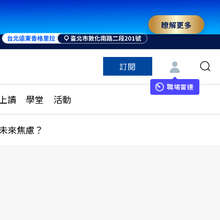
瞭解更多
來 與世界領袖同行
訂閱
特色頻道
訂閱
見線上讀
ESG遠見
職場雷達
上讀
學堂
活動
多訂閱方案
城市學
刊購買
健康遠見
未來焦慮？
子報訂閱
華人精英論壇
享知識包
領導影響力學院