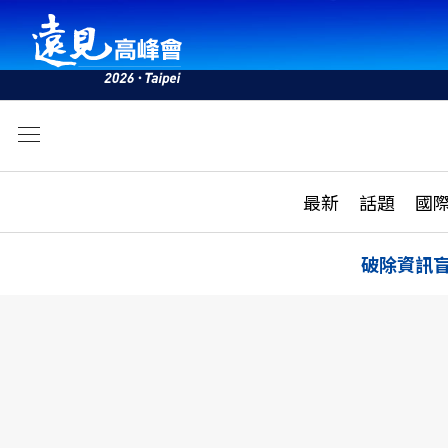
文
最新
最新
話題
國
雜誌目錄
活動
話題
AI
破除資訊
學堂
專題報導
科技
教育
遠見ON AIR
影音
合作