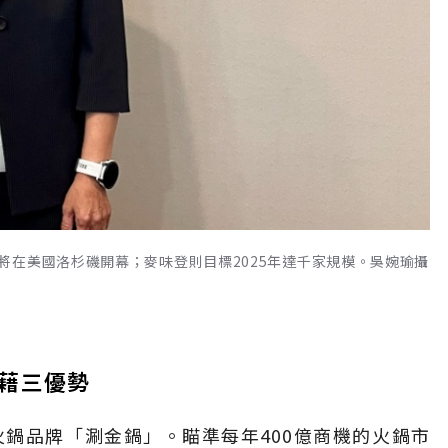
將在美國洛杉磯開幕；麥味登則目標2025年達千家規模。吳婉瑜攝
藉三優勢
鍋品牌「涮金鍋」。瞄準每年400億商機的火鍋市