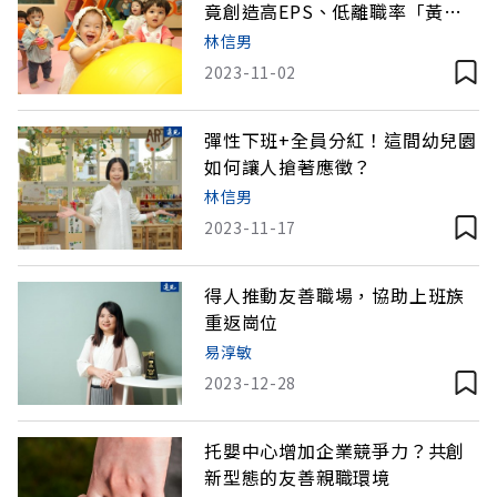
竟創造高EPS、低離職率「黃金
交叉」
林信男
2023-11-02
彈性下班+全員分紅！這間幼兒園
如何讓人搶著應徵？
林信男
2023-11-17
得人推動友善職場，協助上班族
重返崗位
易淳敏
2023-12-28
托嬰中心增加企業競爭力？共創
新型態的友善親職環境