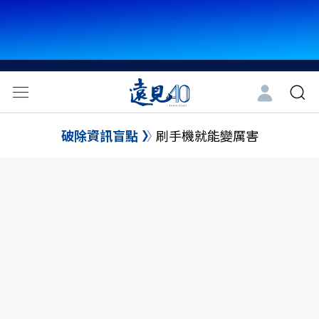
破除資訊盲點
刷手機就能變厲害