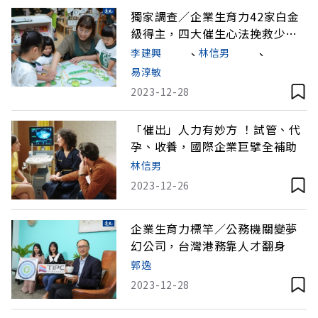
獨家調查／企業生育力42家白金
級得主，四大催生心法挽救少子
化
李建興
、
林信男
、
易淳敏
2023-12-28
「催出」人力有妙方 ！試管、代
孕、收養，國際企業巨擘全補助
林信男
2023-12-26
企業生育力標竿／公務機關變夢
幻公司，台灣港務靠人才翻身
郭逸
2023-12-28