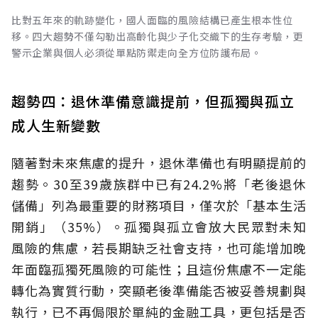
比對五年來的軌跡變化，國人面臨的風險結構已產生根本性位
移。四大趨勢不僅勾勒出高齡化與少子化交織下的生存考驗，更
警示企業與個人必須從單點防禦走向全方位防護布局。
趨勢四：退休準備意識提前，但孤獨與孤立
成人生新變數
隨著對未來焦慮的提升，退休準備也有明顯提前的
趨勢。30至39歲族群中已有24.2%將「老後退休
儲備」列為最重要的財務項目，僅次於「基本生活
開銷」（35%）。孤獨與孤立會放大民眾對未知
風險的焦慮，若長期缺乏社會支持，也可能增加晚
年面臨孤獨死風險的可能性；且這份焦慮不一定能
轉化為實質行動，突顯老後準備能否被妥善規劃與
執行，已不再侷限於單純的金融工具，更包括是否