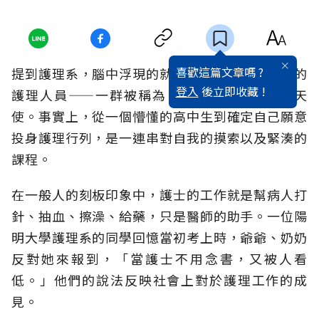
喜歡這篇文章嗎 ?
提到護理系，腦中浮現的就是醫院裡穿著白制服的
登入
後立即收藏 !
護理人員——一群被稱為「南丁格爾」的白衣天
使。事實上，從一個懵懂的高中生到確定自己願意
投身護理行列，是一連串對自我的摸索以及緊湊的
課程。
在一般人的刻板印象中，護士的工作就是幫病人打
針、抽血、擦澡、給藥，只是醫師的助手。一位陽
明大學護理系的同學回憶當初考上時，爺爺、奶奶
反對她來報到，「當護士不用念書，又被人看
低。」他們的說法反映社會上對於護理工作的成
見。