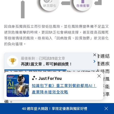
因自身孤獨與孤立而引發低估風險，並在風險應變準備不足且又
遇到危機衝擊的時候，更因缺乏社會網絡支撐，甚至提高孤獨死
等極端情境的風險，極易陷入「因病致貧、因貧致鬱」狀況惡化
的負向循環。
×
當一個人主觀不覺得孤獨，卻缺乏足夠的社會連結
最後衝刺：已閱讀2/3篇文章
時，可能因低估未來風險而延後準備；一旦遭遇疾
再讀1篇文章，即可解鎖抽獎！
病、失能、意外或其他重大事件，又因缺乏支持而
影響身心健康、生活與財務狀況，使下一次面對風
Just For You
知識包下載》重工業到餐飲都用AI！
險時更加脆弱。這也提醒我們，人生風險管理不能
產業降本增效全攻略
只著重單一面向，而應及早辨識風險、建立全面準
備。
40 週年盛大開啟！享限定優惠與獨家好禮