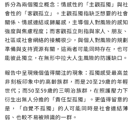
拆分為兩個獨立概念：情感性的「主觀孤獨」與社
會性的「客觀孤立」。主觀孤獨指缺乏想要的社會
關係、情感連結或歸屬感，主導個人對風險的感知
強度與焦慮程度；而客觀孤立則指與家人、朋友、
社區或社會網絡的接觸很少，與個人對風險的規劃
準備與支持資源有關，這兩者可能同時存在，也可
能彼此獨立，在無形中拉大人生風險的防護缺口。
報告中呈現幾個值得關注的現象：孤獨感受最高並
非刻板印象中的高齡族群，而是20至29歲的年輕
世代；而50至59歲的三明治族群，在照護壓力下
衍生出無人分擔的「責任型孤獨」。更值得留意的
是，「自覺不孤獨」的人可能同時是社會連結薄
弱、也較不易被辨識的一群。