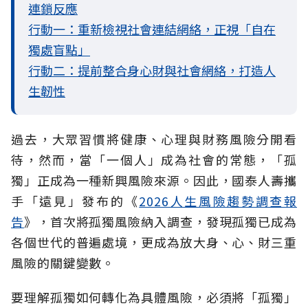
連鎖反應
行動一：重新檢視社會連結網絡，正視「自在
獨處盲點」
行動二：提前整合身心財與社會網絡，打造人
生韌性
過去，大眾習慣將健康、心理與財務風險分開看
待，然而，當「一個人」成為社會的常態，「孤
獨」正成為一種新興風險來源。因此，國泰人壽攜
手「遠見」發布的《
2026人生風險趨勢調查報
告
》，首次將孤獨風險納入調查，發現孤獨已成為
各個世代的普遍處境，更成為放大身、心、財三重
風險的關鍵變數。
要理解孤獨如何轉化為具體風險，必須將「孤獨」