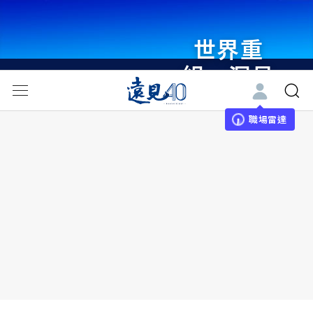
世界重
組・洞見
未來 與
世界領袖
職場雷達
同行