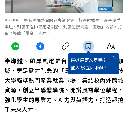
圖/ 明新半導體學院整合跨界專業資源、類產線教室、產學攜手
專班、封裝工程師鑑定培訓營、封裝證照認證「五箭」齊發，打
造半導體「燙金」人才。
喜歡這篇文章嗎 ?
半導體、離岸風電是台灣產業發展的優勢領
登入
後立即收藏 !
域，更是需才孔急的「燙金產業」！明新科技
大學瞄準熱門產業就業市場，集結校內外跨域
資源，創立半導體學院、開辦風電學位學程，
強化學生的專業力、AI力與英語力，打造超搶
手未來人才。