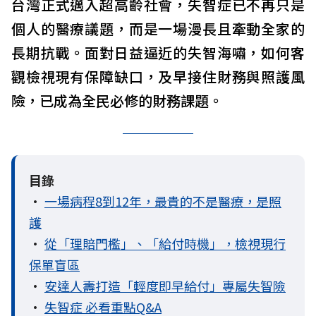
台灣正式邁入超高齡社會，失智症已不再只是
個人的醫療議題，而是一場漫長且牽動全家的
長期抗戰。面對日益逼近的失智海嘯，如何客
觀檢視現有保障缺口，及早接住財務與照護風
險，已成為全民必修的財務課題。
目錄
•
一場病程8到12年，最貴的不是醫療，是照
護
•
從「理賠門檻」、「給付時機」，檢視現行
保單盲區
•
安達人壽打造「輕度即早給付」專屬失智險
•
失智症 必看重點Q&A