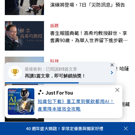
演練將登場，7日「災防訊息」預告
話題
書生報國典範！高希均教授辭世、享
耆壽90歲，為華人世界留下進步觀念
的精神遺產
科技
×
害Google股價秒崩的人事地震！哈薩
最後衝刺：已閱讀2/3篇文章
比斯為何堅持實現AGI？
再讀1篇文章，即可解鎖抽獎！
Just For You
話題
知識包下載》重工業到餐飲都用AI！
軍公教年金改革8年了！退撫基金潛藏
產業降本增效全攻略
負債持續增至2.9兆元
40 週年盛大開啟！享限定優惠與獨家好禮
話題