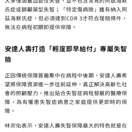
大多僅涵蓋血管性失智，並不包含常見的阿茲海默
氏症或額顳葉型失智；「特定傷病險」雖有納入阿
茲海默氏症，但必須達到CDR 3才符合理賠條件，
無法在病程初期即提供保障。
安達人壽打造「輕度即早給付」專屬失智
險
正因傳統保障普遍集中在病程中後期，安達人壽希
望將保障資源進一步往前延伸，真正解決高齡化社
會的照顧壓力，推出貼合失智症病程發展的醫療保
障，為有罹患失智症病患之家庭提供更即時的保
障。
林宗佑表示，安達人壽失智保障最大的特色就是在