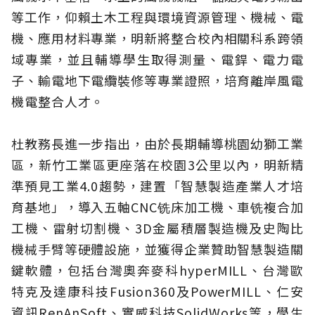
等工作，仰賴土木工程與環境資源管理、機械、電
機、應用材料專業，明新將整合校內相關科系跨領
域專業，並且輔導學生取得測量、電銲、電力電
子、輸電地下電纜裝修等專業證照，培育離岸風電
機電整合人才。
杜教務長進一步指出，由於長期輔導桃園幼獅工業
區，新竹工業區更座落在校園3公里以內，明新精
準預見工業4.0趨勢，建置「智慧製造產業人才培
育基地」，導入五軸CNC铣床加工機、車铣複合加
工機、雷射切割機、3D金屬積層製造機及史陶比
機械手臂等硬體設施，並獲得企業贊助智慧製造關
鍵軟體，包括台灣奧奔麥科hyperMILL、台灣歐
特克及達康科技Fusion360及PowerMILL、仁安
資訊RenAnSoft、實威科技SolidWorks等，學生