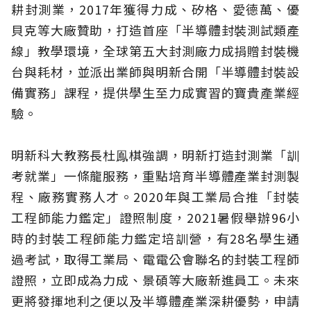
耕封測業，2017年獲得力成、矽格、愛德萬、優
貝克等大廠贊助，打造首座「半導體封裝測試類產
線」教學環境，全球第五大封測廠力成捐贈封裝機
台與耗材，並派出業師與明新合開「半導體封裝設
備實務」課程，提供學生至力成實習的寶貴產業經
驗。
明新科大教務長杜鳯棋強調，明新打造封測業「訓
考就業」一條龍服務，重點培育半導體產業封測製
程、廠務實務人才。2020年與工業局合推「封裝
工程師能力鑑定」證照制度，2021暑假舉辦96小
時的封裝工程師能力鑑定培訓營，有28名學生通
過考試，取得工業局、電電公會聯名的封裝工程師
證照，立即成為力成、景碩等大廠新進員工。未來
更將發揮地利之便以及半導體產業深耕優勢，申請