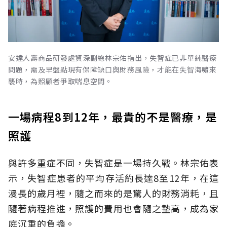
安達人壽商品研發處資深副總林宗佑指出，失智症已非單純醫療
問題，需及早盤點現有保障缺口與財務風險，才能在失智海嘯來
襲時，為照顧者爭取喘息空間。
一場病程8到12年，最貴的不是醫療，是
照護
與許多重症不同，失智症是一場持久戰。林宗佑表
示，失智症患者的平均存活約長達8至12年，在這
漫長的歲月裡，隨之而來的是驚人的財務消耗，且
隨著病程推進，照護的費用也會隨之墊高，成為家
庭沉重的負擔。