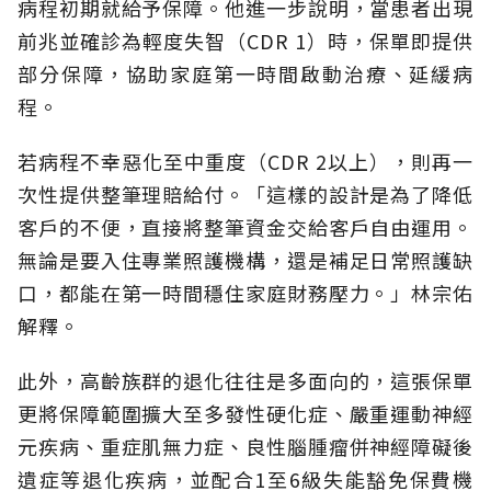
病程初期就給予保障。他進一步說明，當患者出現
前兆並確診為輕度失智（CDR 1）時，保單即提供
部分保障，協助家庭第一時間啟動治療、延緩病
程。
若病程不幸惡化至中重度（CDR 2以上），則再一
次性提供整筆理賠給付。「這樣的設計是為了降低
客戶的不便，直接將整筆資金交給客戶自由運用。
無論是要入住專業照護機構，還是補足日常照護缺
口，都能在第一時間穩住家庭財務壓力。」林宗佑
解釋。
此外，高齡族群的退化往往是多面向的，這張保單
更將保障範圍擴大至多發性硬化症、嚴重運動神經
元疾病、重症肌無力症、良性腦腫瘤併神經障礙後
遺症等退化疾病，並配合1至6級失能豁免保費機