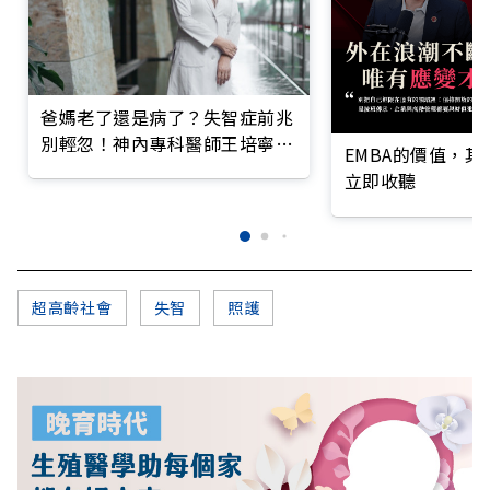
爸媽老了還是病了？失智症前兆
別輕忽！神內專科醫師王培寧呼
EMBA的價值，
籲把握大腦黃金期
立即收聽
超高齡社會
失智
照護