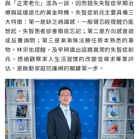
與「正常老化」混為一談，因而錯失失智症早期治
療與延緩退化的黃金時機。失智症前兆主要具備三
大特徵：第一是缺乏病識感，一般健忘經提醒仍能
想起，失智患者卻會徹底忘記；第二是方向感衰退
或反覆詢問；第三是漸漸無法勝任原本熟悉的事
物。林宗佑提醒，及早辨識出這類異常的失智症前
兆，透過觀察家人生活習慣的改變並尋求專業評
估，是啟動家庭防護網的關鍵第一步。