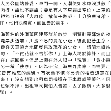
的人民公園站停妥，車門一開，人潮便如水庫洩洪般「
身肉搏，誰也不讓誰；要是有人下車讓出空位，上車的
電視節目裡的「大風吹」搶位子遊戲，十分狼狽滑稽，
忤，他們很務實，而且善於競爭。
上海著名的外灘萬國建築群前散步，瀏覽壯麗輝煌的夜
灘堤岸步道前，川流不息的賣花小販，彼此搶著生意，
的遊客天真婉言地問兜售玫瑰花的少女，「請問地鐵站
一句，「不買花就不告訴你！」上海人精於算計，而且
義在」這回事。但是上海在外人眼中「現實」「貪小惠
了另一種「秩序」。因為研究上海里弄建築，而需要走
就曾有難忘的經驗。有次他不慎將昂貴的相機遺忘在
回來！」沒有想到出租車司機還在下車原處等著他。因
賴也賴不掉，出租車司機怕人告發，丟了飯碗，大多很
謀」。
味