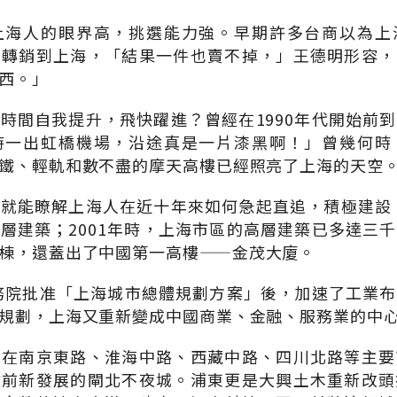
上海人的眼界高，挑選能力強。早期許多台商以為上
品轉銷到上海，「結果一件也賣不掉，」王德明形容，
西。」
時間自我提升，飛快躍進？曾經在1990年代開始前
時一出虹橋機場，沿途真是一片漆黑啊！」曾幾何時
鐵、輕軌和數不盡的摩天高樓已經照亮了上海的天空
就能瞭解上海人在近十年來如何急起直追，積極建設：
層建築；2001年時，上海市區的高層建築已多達三
棟，還蓋出了中國第一高樓——金茂大廈。
國務院批准「上海城市總體規劃方案」後，加速了工業
規劃，上海又重新變成中國商業、金融、服務業的中
放在南京東路、淮海中路、西藏中路、四川北路等主要
站前新發展的閘北不夜城。浦東更是大興土木重新改頭