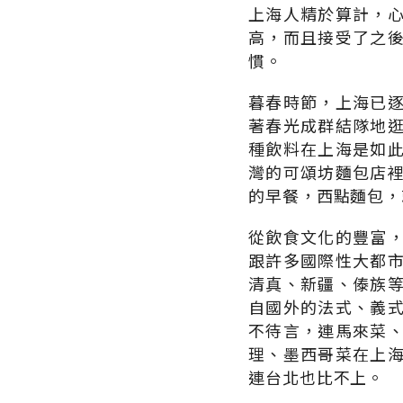
上海人精於算計，
高，而且接受了之
慣。
暮春時節，上海已
著春光成群結隊地
種飲料在上海是如
灣的可頌坊麵包店
的早餐，西點麵包，
從飲食文化的豐富
跟許多國際性大都
清真、新疆、傣族
自國外的法式、義
不待言，連馬來菜
理、墨西哥菜在上
連台北也比不上。