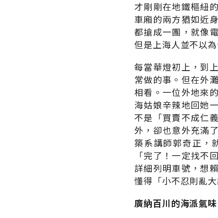
才剛剛在地鐵樞紐
車廂的兩方猶如近
都搶成一團，就像
但是上海人並不以為
每當華燈初上，到
常做的事。但在外
相看。一位外地來
海姑娘辛辣地回她
不是「買賣不成仁
外，卻也意外充滿
築系講師郭奇正，
「完了！一定找不
詳細列明車號，想
懂得「小不忍則亂大
廣納百川的海派氣