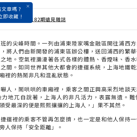
文章嗎 ?
立即收藏 !
 / 8月號雜誌 第182期遠見雜誌
下班的尖峰時間。一列由浦東陸家嘴金融區開往浦西方
潮，將人們由新開發的浦東區辦公樓，送回浦西的繁華
」之地。空氣裡瀰漫著各式各樣的體熱、香煙味、香水
闔之間。如同世界其他大都會的捷運系統，上海地鐵乾
廂裡的熱鬧非凡和混亂狀態。
得嚇人，鬧哄哄的車廂裡，乘客之間正興高采烈地談天
染力地兀自說著，上海人的非凡活力，表露無遺。難
領受最深的便是熙熙攘攘的上海人，」果不其然。
北捷運裡的乘客不管再怎麼擠，也一定是和他人保持一
旁人保持「安全距離」。