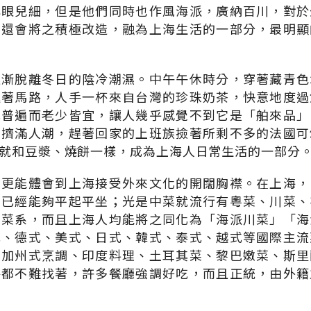
心眼兒細，但是他們同時也作風海派，廣納百川，對於
後還會將之積極改造，融為上海生活的一部分，最明顯
逐漸脫離冬日的陰冷潮濕。中午午休時分，穿著藏青色
逛著馬路，人手一杯來自台灣的珍珠奶茶，快意地度過
此普遍而老少皆宜，讓人幾乎感覺不到它是「舶來品」
裡擠滿人潮，趕著回家的上班族撿著所剩不多的法國可
就和豆漿、燒餅一樣，成為上海人日常生活的一部分
，更能體會到上海接受外來文化的開闊胸襟。在上海，
市已經能夠平起平坐；光是中菜就流行有粵菜、川菜、
等菜系，而且上海人均能將之同化為「海派川菜」「海
式、德式、美式、日式、韓式、泰式、越式等國際主流
、加州式烹調、印度料理、土耳其菜、黎巴嫩菜、斯里
海都不難找著，許多餐廳強調好吃，而且正統，由外籍