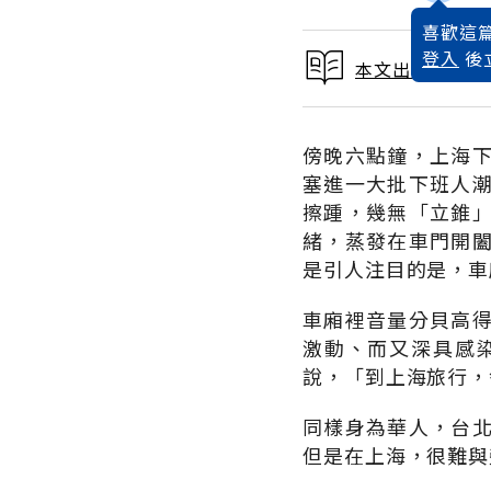
喜歡這篇
登入
後
本文出自 2001
傍晚六點鐘，上海
塞進一大批下班人
擦踵，幾無「立錐
緒，蒸發在車門開
是引人注目的是，車
車廂裡音量分貝高
激動、而又深具感
說，「到上海旅行，
同樣身為華人，台
但是在上海，很難與