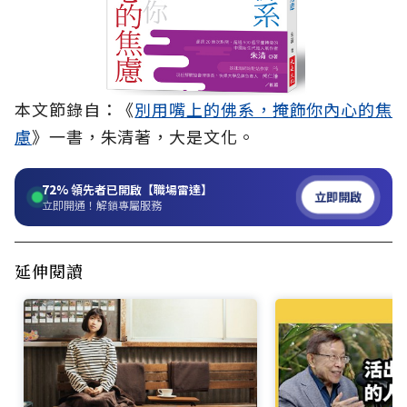
本文節錄自：《
別用嘴上的佛系，掩飾你內心的焦
慮
》一書，朱清著，大是文化。
72%
領先者已開啟【職場雷達】
立即開啟
立即開通！解鎖專屬服務
延伸閱讀