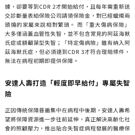
據，卻要等到CDR 2才開始給付，且每年需重新送
交診斷量表給保險公司請領保險金，對已經蠟燭兩
頭燒的家屬來說相對繁瑣。
而「重大傷病保險」
大多僅涵蓋血管性失智，並不包含常見的阿茲海默
氏症或額顳葉型失智；「特定傷病險」雖有納入阿
茲海默氏症，但必須達到CDR 3才符合理賠條件，
無法在病程初期即提供保障。
安達人壽打造「輕度即早給付」專屬失智
險
正因傳統保障普遍集中在病程中後期，安達人壽希
望將保障資源進一步往前延伸，真正解決高齡化社
會的照顧壓力，推出貼合失智症病程發展的醫療保