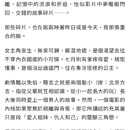
離，記憶中的流浪和折返，恰似影片中夢囈般閃
回、交錯的故事碎片……。
那些碎片，也在粼粼映著昨日或是今天，我那張重
合的臉。
女主角安生，無家可歸，廝混地痞，是個渴望去往
不穿內衣國度的小可憐。七月則有爹疼母愛，規矩
懂事，是個沒出過遠門、住在象牙塔裡的公主。
劇情難以免俗，簡言之就是兩個髮小（按：北京方
言，指從父輩就互相認識，從小一起長大的玩）長
大後同時愛上一個男人的故事。然而，一個電影的
內核如果聚焦於疏離與背叛，那它所講述的充其量
只是段「愛人姐妹，仇人知己」的蹩腳三角戀。