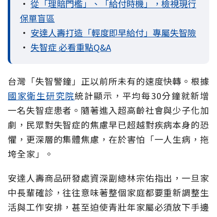
•
從「理賠門檻」、「給付時機」，檢視現行
保單盲區
•
安達人壽打造「輕度即早給付」專屬失智險
•
失智症 必看重點Q&A
台灣「失智警鐘」正以前所未有的速度快轉。根據
國家衛生研究院
統計顯示，平均每30分鐘就新增
一名失智症患者。隨著進入超高齡社會與少子化加
劇，民眾對失智症的焦慮早已超越對疾病本身的恐
懼，更深層的集體焦慮，在於害怕「一人生病，拖
垮全家」。
安達人壽商品研發處資深副總林宗佑指出，一旦家
中長輩確診，往往意味著整個家庭都要重新調整生
活與工作安排，甚至迫使青壯年家屬必須放下手邊