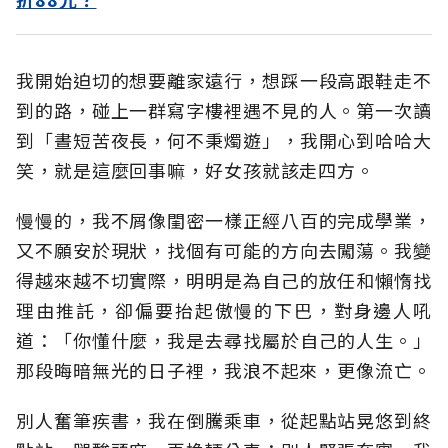
我開始迫切的想要離家遠行，想踩一段高跟鞋走不
到的路，碰上一群寫字樓裡遇不見的人。第一次讀
到「晝短苦夜長，何不秉燭遊」，我開心到哈哈大
笑，就是這麼回事嘛，好女孩就該走四方。
慢慢的，我不屑像閨密一樣正經八百的完成學業，
又不願安於現狀，找個有可能的方向去闖蕩。我變
得越來越不切實際，明明是為自己的放任和懶惰找
理由推託，卻偏要抬起傲慢的下巴，對身邊人吼
道：「你懂什麼，我是去尋找屬於自己的人生。」
那段晦暗無光的日子裡，我浪不起來，更像流亡。
別人奮筆疾書，我在倒騰乘車，從起點站晃悠到終