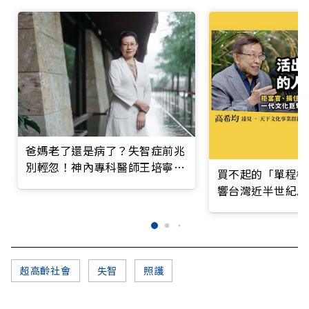
爸媽老了還是病了？失智症前兆
別輕忽！神內專科醫師王培寧呼
買不起的「單程機
籲把握大腦黃金期
響台灣近半世紀思
超高齡社會
失智
照護