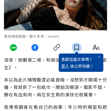
僅為情境配圖。圖片來源：pexels
喜歡這篇文章嗎 ?
深夜，倒數第二場，和朋友看中國電影《七月與安
登入
後立即收藏 !
生》。
本以為此片矯情酸澀必能昏睡，沒想到才開場十分
鐘，我就拆了一包紙巾，開始流眼淚。電影不錯，
勝在有血有肉，兩位女主角的演技也很厲害。
我像旁觀者在看自己的故事：年少時的親密和疏