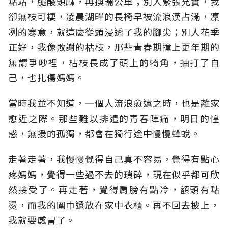
點站，腿酸頭麻，再換輛公車；別人緊張充實，我
卻無枝可棲，凌晨湖畔的長椅早被流浪漢占滿，凜
冽的寒意，就這麼從頭浸透了我的腳尖；別人花季
正好，我像敗謝的枯枝，那些青春期撞上更年期的
無謂爭吵裡，枯枝長成了頭上的犄角，抽打了自
己，也扎傷媽媽。
當時我並不知道，一個人流浪愈遠之時，也是離家
愈近之際。那些難以排遣的青春陣痛，明日的惶
惑，無援的孤獨，都會在獨行途中慢慢蟬蛻。
走著走著，我慢慢覺得自己真不容易，覺得有點心
疼媽媽，覺得一些過不去的瑣碎，現在似乎都可欣
然接受了。再走著，覺得肩膀有點冷，額頭有點
燙，而我的圍巾還放在家中衣櫃。再不回去披上，
我就要感冒了。