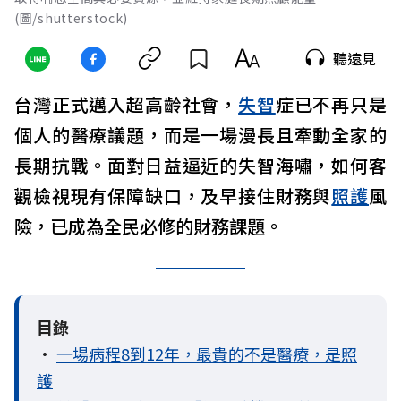
(圖/shutterstock)
聽遠見
台灣正式邁入超高齡社會，
失智
症已不再只是
個人的醫療議題，而是一場漫長且牽動全家的
長期抗戰。面對日益逼近的失智海嘯，如何客
觀檢視現有保障缺口，及早接住財務與
照護
風
險，已成為全民必修的財務課題。
目錄
•
一場病程8到12年，最貴的不是醫療，是照
護