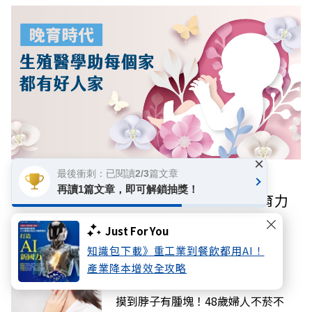
×
最後衝刺：已閱讀2/3篇文章
數位專題
再讀1篇文章，即可解鎖抽獎！
【晚育時代】人工生殖如何搶救高齡生育力
Just For You
你可能感興趣
知識包下載》重工業到餐飲都用AI！
產業降本增效全攻略
好享生活
摸到脖子有腫塊！48歲婦人不菸不