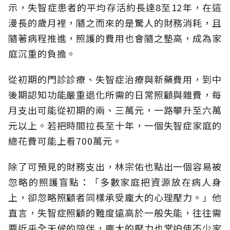
示，失智症患者的平均存活約長達8至12年，在這
漫長的歲月裡，隨之而來的是驚人的財務消耗，且
隨著病程推進，照護的費用也會隨之墊高，成為家
庭沉重的負擔。
從初期的門診診療、失智症治療與新藥費用，到中
後期認知功能嚴重退化所需的日常照顧與雜費，每
月支出可能從初期的兩、三萬元，一路攀升至六萬
元以上。若把時間拉長至十年，一個失智症家庭的
總花費可能上看700萬元。
除了可預見的財務支出，林宗佑也點出一個容易被
忽略的照護盲點：「多數家庭把資源放在病人身
上，卻忽略照顧者同樣承受龐大的心理壓力。」他
直言，失智症照顧的難度遠高於一般失能，往往需
要近乎全天候的陪伴，龐大的壓力也常迫使不少家