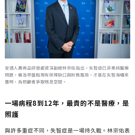
安達人壽商品研發處資深副總林宗佑指出，失智症已非單純醫療
問題，需及早盤點現有保障缺口與財務風險，才能在失智海嘯來
襲時，為照顧者爭取喘息空間。
一場病程8到12年，最貴的不是醫療，是
照護
與許多重症不同，失智症是一場持久戰。林宗佑表