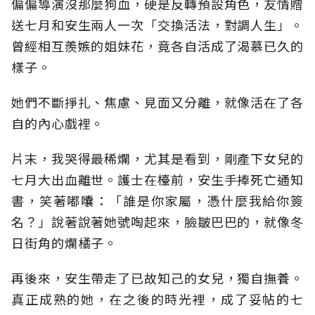
偏偏導演沒那麼狗血，硬是反轉預設角色，友情贈
送七月和安生兩人一次「交換活法，對調人生」。
曾經相互羨嫉的姐妹花，竟各自活成了渴慕已久的
樣子。
她們不斷掙扎、焦慮、見面又分離，就像活在了各
自的內心戲裡。
片末，我哭得最稀爛，尤其是看到，剛產下女兒的
七月大出血離世。護士在檯前，安生手捧死亡通知
書，笑著嘟囔：「誰是你家屬，憑什麼我給你簽
名？」說著說著她號啕起來，臉皺巴巴的，就像冬
日街角的爛橘子。
再後來，安生帶走了已故知己的女兒，獨自撫養。
真正成熟的她，在之後的時光裡，成了妥帖的七