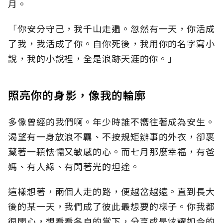
月。
「你安分守己，我千山走遍。忽然有一天，你活成
了我，我活成了你。自你死後，我用你的名字寫小
說，我的小說裡，全是浪跡天涯的你。」
照亮你的身影，像我的輪廓
多像曾經的我們啊。年少時誰不嚮往著成為安生。
渴望有一身放浪不羈、不按規矩辦事的外衣，卻裹
藏著一顆怯懦又敏感的心。而七月那麼幸福，有爸
媽、有人緣、有閃著光的坦途。
這樣想著，兩個人走的路，便越岔越遠。直到長大
後的某一天，我們成了彼此最想要的樣子。你我都
很開心，想看看各自的當下，分享或是炫耀如今的