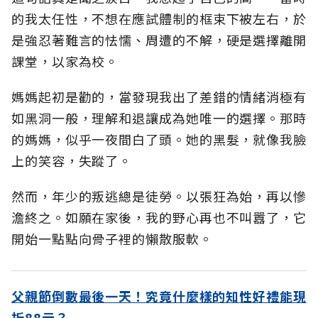
的我太任性，不想在應試體制的框束下被左右，於
是強忍著難言的怯懦、周遭的不解，硬是選擇離開
課堂，以家為校。
媽媽起初是勸的，當發現我出了差錯的情緒消極有
如黑洞一般，理解和退讓成為她唯一的選擇。那時
的媽媽，似乎一夜間白了頭。她的黑髮，就像我臉
上的笑容，失蹤了。
然而，年少的叛逃總是徒勞。以張狂為始，再以慘
澹終之。如願在家後，我的野心再也不叫囂了，它
開始一點點向骨子裡的懶散服軟。
父親節倒數最後一天！究竟什麼樣的知性好禮能現
折88元？