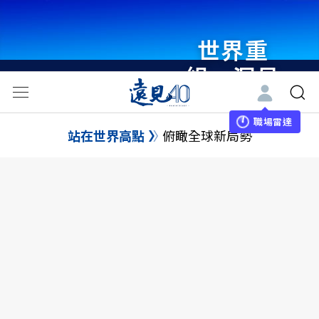
世界重
組・洞見
未來 與
世界領袖
職場雷達
站在世界高點
俯瞰全球新局勢
同行