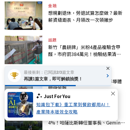
金融
想規劃退休，勞退試算怎麼做？最新
薪資級距表、月領改一次領撇步
話題
新竹「農耕牌」米粉4產品複驗含甲
醛，市府罰384萬元！檢驗結果清單
一覽
×
最後衝刺：已閱讀2/3篇文章
科技
再讀1篇文章，即可解鎖抽獎！
AI新戰局！美韓同盟下，台灣半導體
關鍵策略
Just For You
知識包下載》重工業到餐飲都用AI！
科技
產業降本增效全攻略
Google AI高層大改組，股價重挫
4%！哈薩比斯轉任董事長、Gemini
大將離職