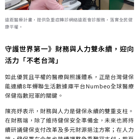
遠距醫療計畫，提供急重症轉診網絡遠距會診服務，落實全民健
康平權。
守護世界第一》財務與人力雙永續，迎向
活力「不老台灣」
如此優質且平權的醫療與照護體系，正是台灣健保
能連續8年蟬聯生活數據庫平台Numbeo全球醫療
保健指數冠軍的關鍵。
陳亮妤表示，財務與人力是健保永續的雙重支柱。
在財務端，除了維持健保安全準備金，未來也將持
續研議健保支付改革及多元財源挹注方案；在人力
端，健保署在今年也陸續調整急重難罕支付，截至