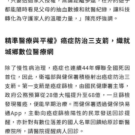
都能隨時看見父母的抽血數據和就醫紀錄，讓科技
轉化為守護家人的溫暖力量，」陳亮妤強調。
精準醫療與平權》癌症防治三支箭，織就
城鄉數位醫療網
除了慢性病治理，癌症也連續44年蟬聯全國死因
首位，因此，衛福部與健保署積極射出癌症防治三
支箭。第一支箭是癌症篩檢，由國民健康署主導，
政府公務預算從28億大幅提升至68億，一旦篩檢
發現罹癌，便能早期治療。而健保署透過健保快易
通App，主動向癌症篩檢陽性的民眾發送回診提
醒，亦針對有數位落差的國人名單回饋給原診斷醫
療院所，請醫院提醒病人回診。