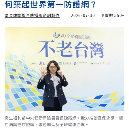
何築起世界第一防護網？
遠見雜誌整合傳播部企劃製作
2026-07-30
瀏覽數
550+
衛生福利部中央健康保險署署長陳亮妤，致力推動健保永續、慢
性病與癌症照護、數位轉型及全齡健康治理。