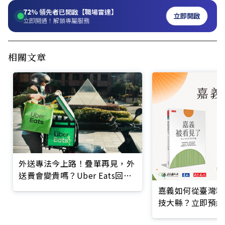
72%
領先者已開啟【職場雷達】
立即開啟
立即開通！解鎖專屬服務
相關文章
外送專法今上路！疊單再見，外
送費會變貴嗎？Uber Eats回應
了
嘉義如何從臺灣糧
技大縣？立即預約