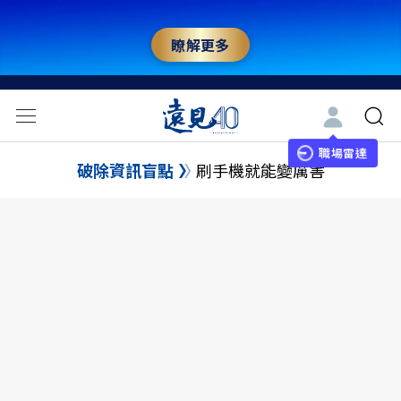
瞭解更多
職場雷達
破除資訊盲點
刷手機就能變厲害