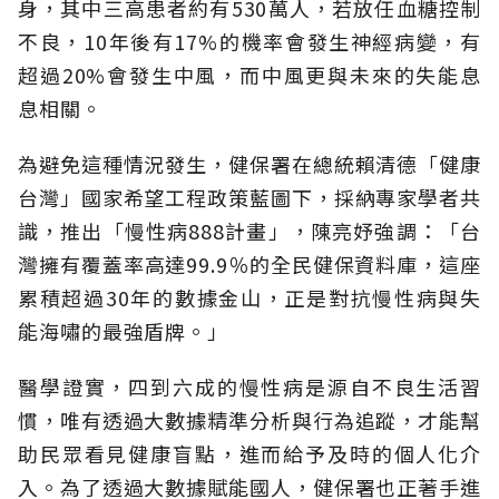
身，其中三高患者約有530萬人，若放任血糖控制
不良，10年後有17%的機率會發生神經病變，有
超過20%會發生中風，而中風更與未來的失能息
息相關。
為避免這種情況發生，健保署在總統賴清德「健康
台灣」國家希望工程政策藍圖下，採納專家學者共
識，推出「慢性病888計畫」，陳亮妤強調：「台
灣擁有覆蓋率高達99.9％的全民健保資料庫，這座
累積超過30年的數據金山，正是對抗慢性病與失
能海嘯的最強盾牌。」
醫學證實，四到六成的慢性病是源自不良生活習
慣，唯有透過大數據精準分析與行為追蹤，才能幫
助民眾看見健康盲點，進而給予及時的個人化介
入。為了透過大數據賦能國人，健保署也正著手進