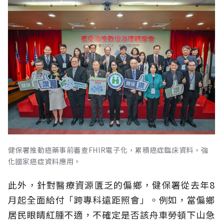
健保署推動癌藥事前審查FHIR電子化，累積癌症臨床資料，強
化國家癌症資料應用。
此外，針對醫療資源匱乏的偏鄉，健保署從去年8
月起全面給付「跨專科遠距照會」。例如，當偏鄉
居民眼睛紅腫不適，不確定是否該舟車勞頓下山急