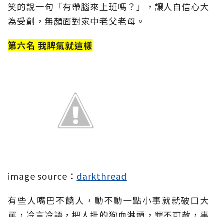
笑的說一句「有帶腦來上班嗎？」，讓人自信心大
為受創，無顏面對家中老父老母。
第六名 我脾氣就這樣
image source：
darkthread
有些人嘴巴不饒人，動不動一點小事就就破口大
罵，冷言冷語，把人批的狗血淋頭，罪不可赦，事