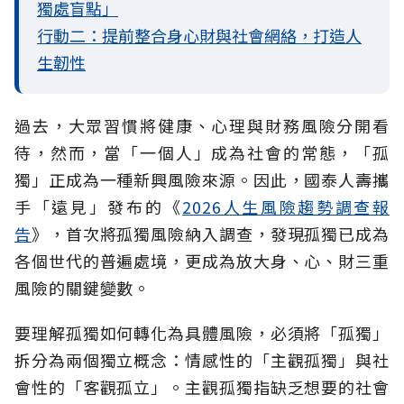
獨處盲點」
行動二：提前整合身心財與社會網絡，打造人
生韌性
過去，大眾習慣將健康、心理與財務風險分開看
待，然而，當「一個人」成為社會的常態，「孤
獨」正成為一種新興風險來源。因此，國泰人壽攜
手「遠見」發布的《
2026人生風險趨勢調查報
告
》，首次將孤獨風險納入調查，發現孤獨已成為
各個世代的普遍處境，更成為放大身、心、財三重
風險的關鍵變數。
要理解孤獨如何轉化為具體風險，必須將「孤獨」
拆分為兩個獨立概念：情感性的「主觀孤獨」與社
會性的「客觀孤立」。主觀孤獨指缺乏想要的社會