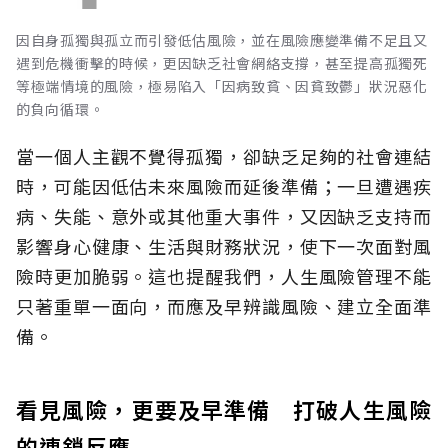
因自身孤獨與孤立而引發低估風險，並在風險應變準備不足且又
遇到危機衝擊的時候，更因缺乏社會網絡支撐，甚至提高孤獨死
等極端情境的風險，極易陷入「因病致貧、因貧致鬱」狀況惡化
的負向循環。
當一個人主觀不覺得孤獨，卻缺乏足夠的社會連結
時，可能因低估未來風險而延後準備；一旦遭遇疾
病、失能、意外或其他重大事件，又因缺乏支持而
影響身心健康、生活與財務狀況，使下一次面對風
險時更加脆弱。這也提醒我們，人生風險管理不能
只著重單一面向，而應及早辨識風險、建立全面準
備。
看見風險，更要及早準備 打破人生風險
的連鎖反應