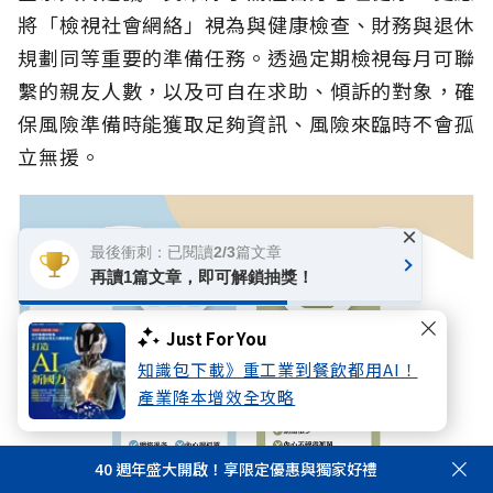
將「檢視社會網絡」視為與健康檢查、財務與退休
規劃同等重要的準備任務。透過定期檢視每月可聯
繫的親友人數，以及可自在求助、傾訴的對象，確
保風險準備時能獲取足夠資訊、風險來臨時不會孤
立無援。
×
最後衝刺：已閱讀2/3篇文章
再讀1篇文章，即可解鎖抽獎！
Just For You
知識包下載》重工業到餐飲都用AI！
產業降本增效全攻略
40 週年盛大開啟！享限定優惠與獨家好禮