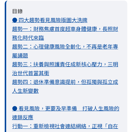
目錄
● 四大趨勢看見風險版圖大洗牌
趨勢一：財務焦慮首度超車身體健康，長照財
務化時代來臨
趨勢二：心理健康風險全齡化，不再是老年專
屬議題
趨勢三：扶養與照護責任成新核心壓力，三明
治世代首當其衝
趨勢四：退休準備意識提前，但孤獨與孤立成
人生新變數
● 看見風險，更要及早準備 打破人生風險的
連鎖反應
行動一：重新檢視社會連結網絡，正視「自在