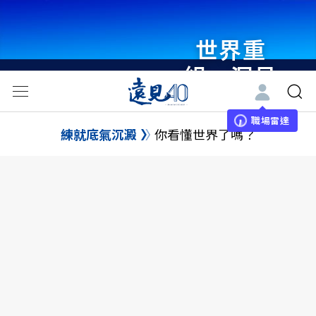
世界重
組・洞見
未來 與
世界領袖
職場雷達
練就底氣沉澱
你看懂世界了嗎？
同行