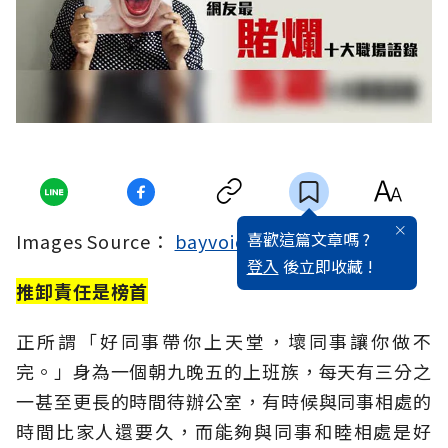
喜歡這篇文章嗎 ?
Images Source：
bayvoice
、
weiyoubaba
登入
後立即收藏 !
推卸責任是榜首
正所謂「好同事帶你上天堂，壞同事讓你做不
完。」身為一個朝九晚五的上班族，每天有三分之
一甚至更長的時間待辦公室，有時候與同事相處的
時間比家人還要久，而能夠與同事和睦相處是好