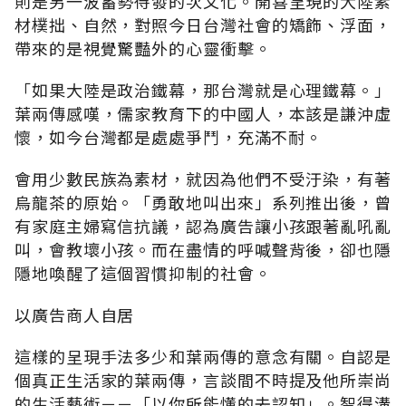
則是另一波蓄勢待發的次文化。開喜呈現的大陸素
材樸拙、自然，對照今日台灣社會的矯飾、浮面，
帶來的是視覺驚豔外的心靈衝擊。
「如果大陸是政治鐵幕，那台灣就是心理鐵幕。」
葉兩傳感嘆，儒家教育下的中國人，本該是謙沖虛
懷，如今台灣都是處處爭鬥，充滿不耐。
會用少數民族為素材，就因為他們不受汙染，有著
烏龍茶的原始。「勇敢地叫出來」系列推出後，曾
有家庭主婦寫信抗議，認為廣告讓小孩跟著亂吼亂
叫，會教壞小孩。而在盡情的呼喊聲背後，卻也隱
隱地喚醒了這個習慣抑制的社會。
以廣告商人自居
這樣的呈現手法多少和葉兩傳的意念有關。自認是
個真正生活家的葉兩傳，言談間不時提及他所崇尚
的生活藝術－－「以你所能懂的去認知」。智得溝