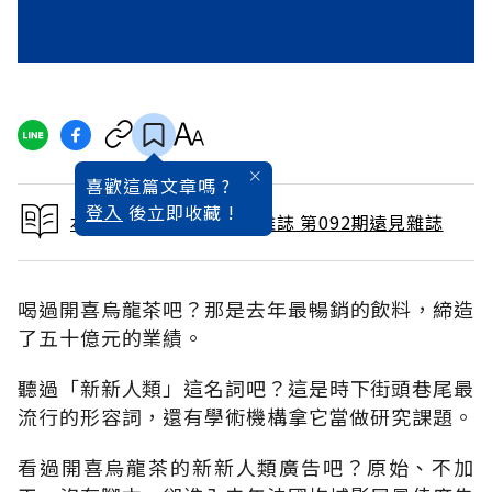
喜歡這篇文章嗎 ?
登入
後立即收藏 !
本文出自 1994 / 2月號雜誌 第092期遠見雜誌
喝過開喜烏龍茶吧？那是去年最暢銷的飲料，締造
了五十億元的業績。
聽過「新新人類」這名詞吧？這是時下街頭巷尾最
流行的形容詞，還有學術機構拿它當做研究課題。
看過開喜烏龍茶的新新人類廣告吧？原始、不加