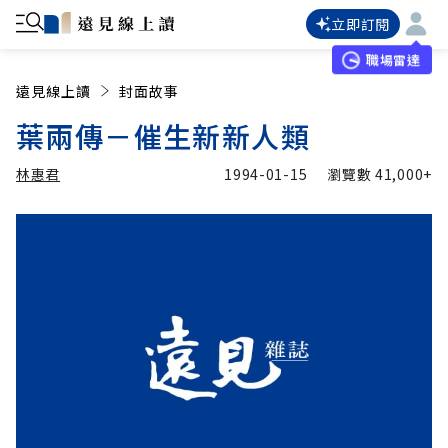
立即訂閱
職場雷達
遠見線上讀
封面故事
葉兩傳－催生新新人類
林惠君
1994-01-15
瀏覽數
41,000+
加入追蹤
林惠君