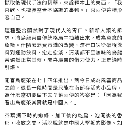
擷取後現代手法的精華，來詮釋本土的東西，「我
喜歡、也擅長整合不協調的事物。」葉兩傳這樣形
容自己。
這種整合顯然對了現代人的胃口。新新人類的訴
求，將烏龍茶自傳統格局中抽離出來，成為意念的
象徵。伴隨著消費意識的改變，流行口味從碳酸飲
料到運動飲料，愈走愈淡，清淡都不至無味的烏龍
茶儼然正當其時，開喜廣告的借力使力，正是適時
引爆。
開喜烏龍茶在七十四年推出，到今日成為風雲商品
之前，很長一段時間是只能在南部存活的小品牌，
為什麼當初要做下去？葉兩傳的答案是：「因為我
看出烏龍茶其實就是中國人。」
茶葉摘下時的嫩綠、加工後的乾扁、泡開後的香
郁，收放之間，活脫脫就是中國人堅韌的影像。如