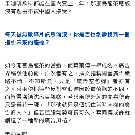
果咖啡飲料都能在國內賣上十年，那麼烏龍茶應該
沒有理由不被中國人接受。
每天被無數碎片訊息淹沒，你是否也急需找到一個
指引未來的座標？
如今開喜烏龍茶的當道，使葉兩傳一舉成名。廣告
界稱讚他前衛、自然者有之，撰文指稱開喜廣告策
略不清、不知所云、只是「廣告空包彈」者亦有
之。葉兩傳把這些反對聲浪歸因於價值觀的不同，
而智得溝通沈呂百觀察，若葉兩傳造就的開喜傳奇
只是曇花一現，「那他就只是個抓住當時商機的廣
告商人。」但若這股氣勢可長可久，葉兩傳或許就
創造了一種新的廣告風格。
走向國際