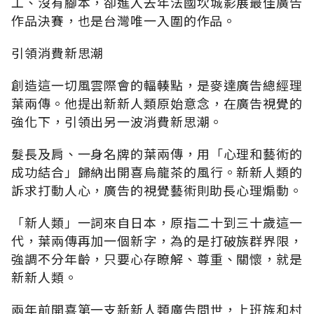
工、沒有腳本，卻進入去年法國坎城影展最佳廣告
作品決賽，也是台灣唯一入圍的作品。
引領消費新思潮
創造這一切風雲際會的輻輳點，是麥達廣告總經理
葉兩傳。他提出新新人類原始意念，在廣告視覺的
強化下，引領出另一波消費新思潮。
髮長及肩、一身名牌的葉兩傳，用「心理和藝術的
成功結合」歸納出開喜烏龍茶的風行。新新人類的
訴求打動人心，廣告的視覺藝術則助長心理煽動。
「新人類」一詞來自日本，原指二十到三十歲這一
代，葉兩傳再加一個新字，為的是打破族群界限，
強調不分年齡，只要心存瞭解、尊重、關懷，就是
新新人類。
兩年前開喜第一支新新人類廣告問世，上班族和村