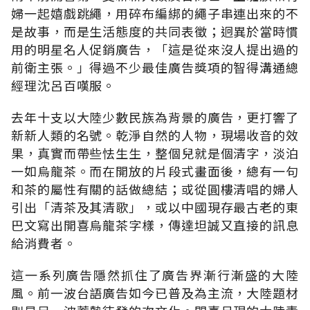
婦一起嬉戲跳繩，用碎布編綁的繩子串連出來的不
是故事，而是生活態度的共同表徵；迥異於當時慣
用的明星名人促銷廣告，「這是從來沒人提出過的
前衛主張。」得過不少最佳廣告獎項的智得溝通總
經理沈呂百嘆服。
去年十支以大陸少數民族為背景的廣告，更打響了
新新人類的名號。乾淨自然的人物，現場收音的效
果，真實而帶些怯生生，整個兒就是個清字，淡泊
一如烏龍茶。而在開放的片段式畫面後，總有一句
和茶的屬性有關的話做總結；或從圓樓清唱的婦人
引出「清茶及其清歌」，或以中國現存最古老的東
巴文寫出開喜烏龍茶字樣，傳達坦誠又直接的訊息
給消費者。
這一系列廣告隱然抓住了廣告界漸行漸盛的大陸
風。前一波台語廣告如今已普及為主流，大陸題材