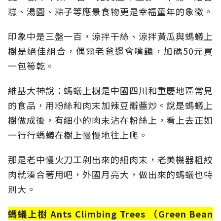
糕、湯圓、粽子等應景食物更是幸福童年的象徵。
印象中是三盤一百，涼拌干絲、涼拌黃瓜與螞蟻上
樹是絕佳組合，偶爾老爸還會嘴饞，加碼50元買
一包筍乾。
維基大神說：螞蟻上樹是中國四川和重慶地區常見
的食品，用粉絲和肉末加辣豆瓣醬炒。說是螞蟻上
樹做成後，有細小的肉末沾在粉絲上，看上去正如
一行行螞蟻在樹上慢慢地往上爬。
那是老中慢火刀工剁出來的細肉末，老美機器粗絞
肉就湊合著用吧，外國月亮大，做出來的螞蟻也特
別大。
螞蟻上樹 Ants Climbing Trees （Green Bean