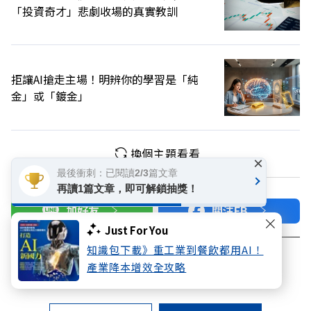
「投資奇才」悲劇收場的真實教訓
拒讓AI搶走主場！明辨你的學習是「純
金」或「鍍金」
換個主題看看
×
最後衝刺：已閱讀2/3篇文章
再讀1篇文章，即可解鎖抽獎！
加好友
關注FB
Just For You
知識包下載》重工業到餐飲都用AI！
登入網站會員
產業降本增效全攻略
享受更多個人化的會員服務