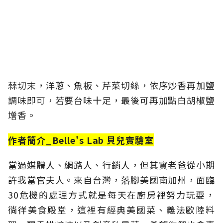
蒜切末，洋蔥、魚板、芹菜切絲，依序炒香再加鹽
調味即可，若要台味十足，最後可再加點白胡椒鹽
增香。
作者簡介_Belle's Lab 貝兒實驗室
​當過媒體人、網路人、行銷人，但其實老爸從小期
許我當官夫人。來自台灣，落腳美國南加州，面臨
30危機的處理方式就是每天在廚房裡努力玩耍，
徜徉美食殿堂，這裡有經典美國菜、義法歐陸料