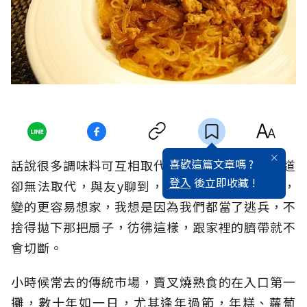
喜歡這篇文章嗎 ?
話說很多調味料可互相取代，但豆瓣與醬油的味道
登入
後立即收藏 !
卻無法取代，與友y聊到，似乎做了人家妻子後，
變的更容易想家，我想是因為我們都當了逃兵，不
捨得拋下那把扇子，彷彿這樣，跟家裡的臍帶就不
會切斷。
小時候常去的傳統市場，賣叉燒熟食的在入口第一
攤，數十年如一日，尤其逢年過節，年糕、蘿蔔