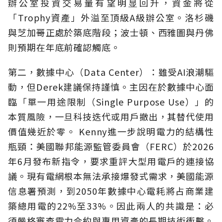
辦公室投資交易量有望明显回升，資金將從
「Trophy資產」外溢至頂級A級辦公室。洛杉磯
與芝加哥正處於築底階段；波士頓、西雅圖與丹佛
則預期在年底前確認觸底。
第二，數據中心（Data Center）：雖受AI浪潮驅
動，但Derek建議保持謹慎。主因在於數據中心面
臨「單一用途限制（Single Purpose Use）」的
本質風險，一旦科技迭代或用戶撤出，其替代使用
價值幾近於零。 Kenny進一步說明電力的結構性
瓶頸：美國聯邦能源監管委員會（FERC）於2026
年6月發布新指令，要求重評大型用電戶的連接協
議。現有電網根本無法承接爆發式需求，美國能源
信息署預測，到2050年數據中心電耗將占商業建
築總用電的22%至33%。因此兩人的共識是：必
須嚴格審查電力合約與專用資產的長期技術衝擊。