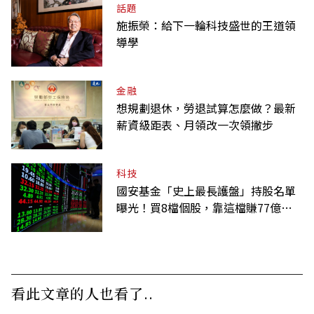
話題
施振榮：給下一輪科技盛世的王道領
導學
金融
想規劃退休，勞退試算怎麼做？最新
薪資級距表、月領改一次領撇步
科技
國安基金「史上最長護盤」持股名單
曝光！買8檔個股，靠這檔賺77億最
多
看此文章的人也看了..