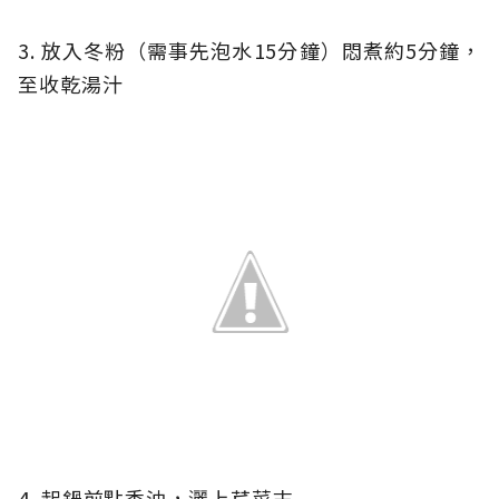
3. 放入冬粉（需事先泡水15分鐘）悶煮約5分鐘，
至收乾湯汁
4. 起鍋前點香油，灑上芹菜末