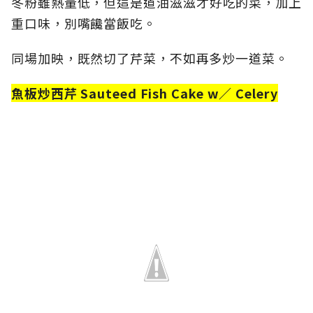
冬粉雖熱量低，但這是道油滋滋才好吃的菜，加上
重口味，別嘴饞當飯吃。
同場加映，既然切了芹菜，不如再多炒一道菜。
魚板炒西芹 Sauteed Fish Cake w／ Celery