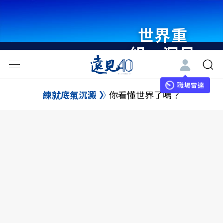
世界重
組・洞見
未來 與
世界領袖
職場雷達
練就底氣沉澱
你看懂世界了嗎？
同行