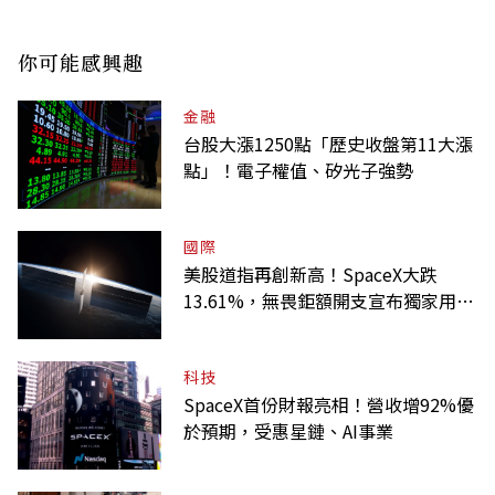
你可能感興趣
金融
台股大漲1250點「歷史收盤第11大漲
點」！電子權值、矽光子強勢
國際
美股道指再創新高！SpaceX大跌
13.61%，無畏鉅額開支宣布獨家用輝
達
科技
SpaceX首份財報亮相！營收增92%優
於預期，受惠星鏈、AI事業