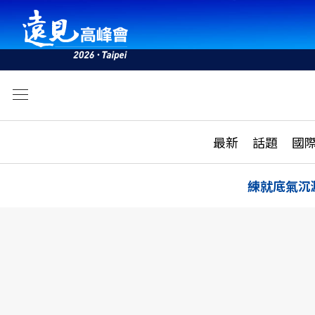
文
最新
最新
話題
國
雜誌目錄
活動
話題
AI
練就底氣沉
學堂
專題報導
科技
教育
遠見ON AIR
影音
合作