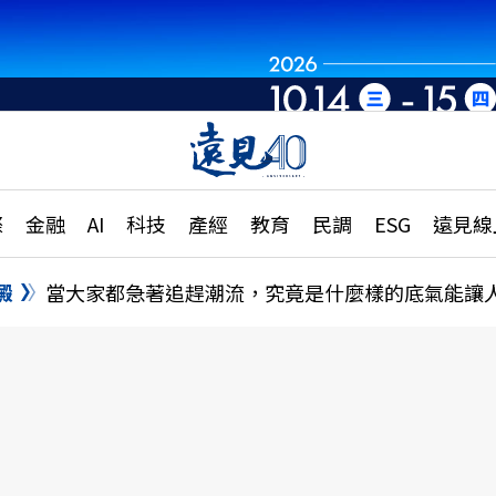
章
特輯
文章
大學升學、職涯攻略
遠
際
金融
AI
科技
產經
教育
民調
ESG
遠見線
國際
更
縣市施政調查全解析
金融
單
民調
澱
當大家都急著追趕潮流，究竟是什麼樣的底氣能讓
產經
電
好享生活
獨
專欄