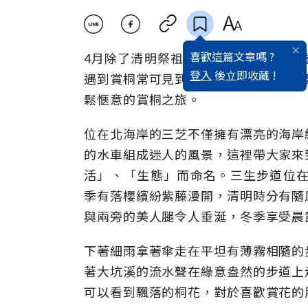
喜歡這篇文章嗎 ?
4月除了清明祭祖這個大節日以外，也
登入
後立即收藏 !
遇到賞桐常可見到一窩蜂的人潮往熱門
鬆愜意的賞桐之旅。
位在北海岸的三芝不僅擁有漂亮的海岸
的水車組成迷人的風景，這裡帶大家來
活」、「生態」而命名。三生步道位在
季有落櫻繽紛紫藤漫開，清明時分有隨
與兩旁的美人腿令人垂涎，冬季享受晨
下著細雨拿著傘走在平坦有薄霧相隨的
著大坑溪的流水聲在綠意盎然的步道上
可以看到飄落的桐花，對於喜歡賞花的