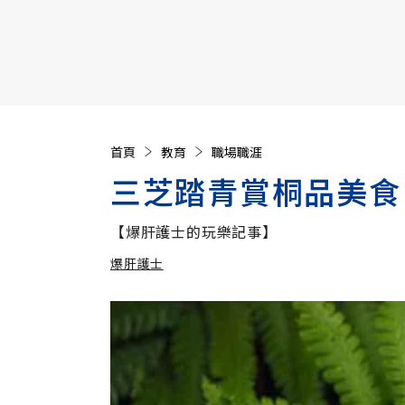
【遠見40週年慶】訂《遠見》贈實用家電3選1+暢銷好
首頁
教育
職場職涯
三芝踏青賞桐品美食
【爆肝護士的玩樂記事】
爆肝護士
加入追蹤
爆肝護士