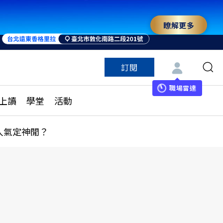
瞭解更多
訂閱
特色頻道
訂閱
見線上讀
ESG遠見
職場雷達
上讀
學堂
活動
多訂閱方案
城市學
刊購買
健康遠見
人氣定神閒？
子報訂閱
華人精英論壇
享知識包
領導影響力學院