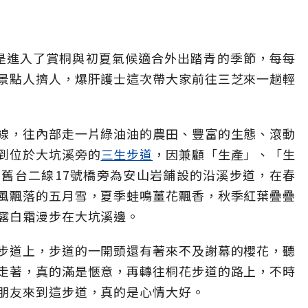
是進入了賞桐與初夏氣候適合外出踏青的季節，每每
景點人擠人，爆肝護士這次帶大家前往三芝來一趟輕
線，往內部走一片綠油油的農田、豐富的生態、滾動
到位於大坑溪旁的
三生步道
，因兼顧「生產」、「生
舊台二線17號橋旁為安山岩鋪設的沿溪步道，在春
風飄落的五月雪，夏季蛙鳴薑花飄香，秋季紅葉疊疊
露白霜漫步在大坑溪邊。
步道上，步道的一開頭還有著來不及謝幕的櫻花，聽
走著，真的滿是愜意，再轉往桐花步道的路上，不時
朋友來到這步道，真的是心情大好。