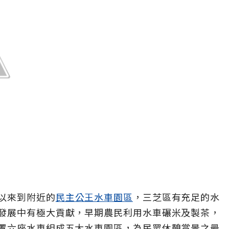
以來到附近的
民主公王水車園區
，三芝區有充足的水
發展中有極大貢獻，早期農民利用水車碾米及製茶，
置六座水車組成五大水車園區，為民眾休憩賞景之最