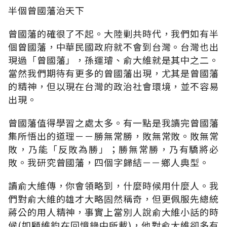
半個曾國藩治天下
曾國藩的確很了不起。大陸剿共時代，我們如有半
個曾國藩，中華民國政府就不會到台灣。台灣也出
現過「曾國藩」，孫運璿、俞大維就是其中之二。
當然我們期待有更多的曾國藩出現，尤其是曾國藩
的精神，但以現在台灣的政治社會環境，並不容易
出現。
曾國藩值得學習之處太多。有一點是我讀完曾國藩
集所悟出的道理－－勝無常勝，敗無常敗。敗無常
敗，乃能「反敗為勝」；勝無常勝，乃有驕將必
敗。我研究曾國藩，四個字歸結－－鄉人典型。
讀俞大維傳，你會領略到，什麼時候用什麼人。我
們對俞大維的雄才大略固然稱奇，但更佩服先總統
蔣公的用人精神，事實上當別人說俞大維小話的時
候(如顧維鈞在回憶錄中所載)，他對俞大維卻多有