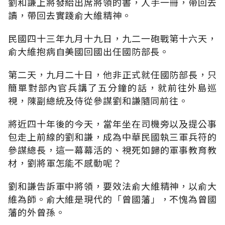
劉和謙上將發給出席將領的書，人手一冊，帶回去
讀，帶回去實踐俞大維精神。
民國四十三年九月十九日，九二一砲戰第十六天，
俞大維抱病自美國回國出任國防部長。
第二天，九月二十日，他非正式就任國防部長，只
簡單對部內官兵講了五分鐘的話，就前往外島巡
視，陳副總統及侍從參謀劉和謙隨同前往。
將近四十年後的今天，當年坐在司機旁以及提公事
包走上前線的劉和謙，成為中華民國執三軍兵符的
參謀總長，這一幕幕活的、視死如歸的軍事教育教
材，劉將軍怎能不感動呢？
劉和謙告訴軍中將領，要效法俞大維精神，以俞大
維為師。俞大維是現代的「曾國藩」，不愧為曾國
藩的外曾孫。