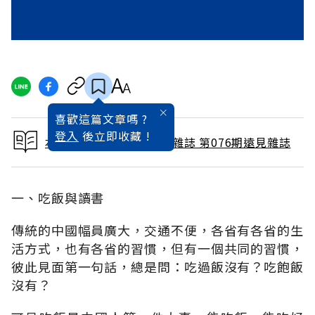
喜歡這篇文章嗎 ?
登入
後立即收藏 !
本文出自 1992 / 10月號雜誌 第076期遠見雜誌
一、吃飯與讀書
傳統的中國幅員廣大，交通不便，各省有各省的生
活方式，也有各省的習慣，但有一個共同的習慣，
彼此見面第一句話，總是問：吃過飯沒有？吃飽飯
沒有？