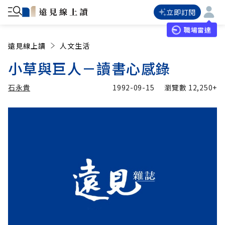
立即訂閱
職場雷達
遠見線上讀
人文生活
小草與巨人－讀書心感錄
石永貴
1992-09-15
瀏覽數
12,250+
加入追蹤
石永貴