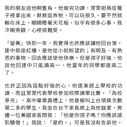
我的朋友送他啊隻烏，他做完功課，常常把鳥從籠
子裡拿出來，默默逗弄牠，可以玩很久。要不然就
躺在床上，眼睛瞪著天花板，似乎有很多心事。我
冷眼旁觀，心裡很難受。
「留美」快到一年，我覺得也許應該讓他回台灣。
建中那座紅樓，是他從小就盼望的；有明及、有熟
悉的事物，回去應該使他快樂。但是孩子好強，他
說他回建中只能讀高一，他當年的同學都是高二
了。
也許正因為這點好強的心，他逐漸趕上學校的功
課，而且常常代表學校參加校際課業比賽，「為校
爭光」。高中畢業典禮上，他是被叫上台領獎次數
第二多的學生，我坐在台下家長席上為他鼓掌，旁
邊一位美國家長問我：「他是你孩子嗎？你應該感
到驕傲！」我說：「是的。」可是我沒有告訴他，