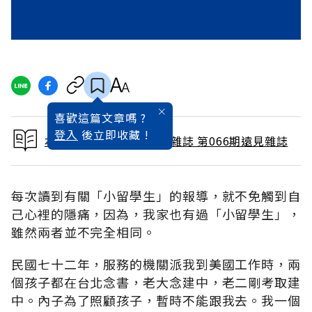
喜歡這篇文章嗎 ?
登入
後立即收藏 !
本文出自 1991 / 12月號雜誌 第066期遠見雜誌
每次讀到有關「小留學生」的報導，就不免觸到自
己心裡的隱痛，因為，我家也有過「小留學生」，
雖然兩者並不完全相同。
民國七十二年，服務的機關派我到美國工作時，兩
個孩子都在台北念書，老大念建中，老二剛考取建
中。內子為了照顧孩子，暫時不能跟我去。我一個