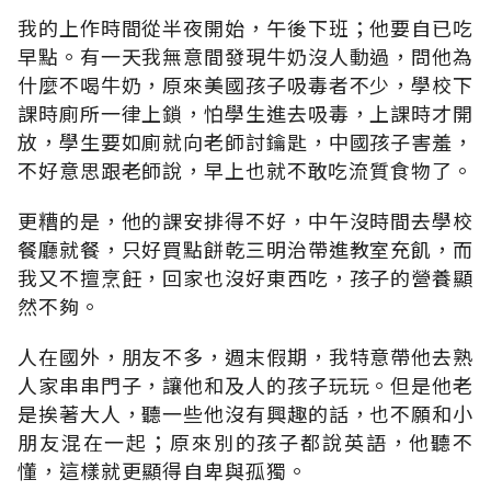
我的上作時間從半夜開始，午後下班；他要自已吃
早點。有一天我無意間發現牛奶沒人動過，問他為
什麼不喝牛奶，原來美國孩子吸毒者不少，學校下
課時廁所一律上鎖，怕學生進去吸毒，上課時才開
放，學生要如廁就向老師討鑰匙，中國孩子害羞，
不好意思跟老師說，早上也就不敢吃流質食物了。
更糟的是，他的課安排得不好，中午沒時間去學校
餐廳就餐，只好買點餅乾三明治帶進教室充飢，而
我又不擅烹飪，回家也沒好東西吃，孩子的營養顯
然不夠。
人在國外，朋友不多，週末假期，我特意帶他去熟
人家串串門子，讓他和及人的孩子玩玩。但是他老
是挨著大人，聽一些他沒有興趣的話，也不願和小
朋友混在一起；原來別的孩子都說英語，他聽不
懂，這樣就更顯得自卑與孤獨。