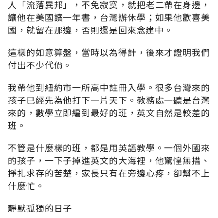
人「流落異邦」，不免寂寞，就把老二帶在身邊，
讓他在美國讀一年書，台灣辦休學；如果他歡喜美
國，就留在那邊，否則還是回來念建中。
這樣的如意算盤，當時以為得計，後來才證明我們
付出不少代價。
我帶他到紐約市一所高中註冊入學。很多台灣來的
孩子已經先為他打下一片天下。教務處一聽是台灣
來的，數學立即編到最好的班，英文自然是較差的
班。
不管是什麼樣的班，都是用英語教學。一個外國來
的孩子，一下子掉進英文的大海裡，他驚惶無措、
掙扎求存的苦楚，家長只有在旁邊心疼，卻幫不上
什麼忙。
靜默孤獨的日子