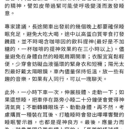
的精神，譬如皮帶過緊可能使呼吸變淺而激發睡
意。
專家建議，長途開車出發前的幾個晚上都要確保睡
眠充足，避免大吃大喝，途中以高蛋白質零食打發
饑餓，並不時喝含咖啡因的飲料提神(最好是不加
糖的，一杯咖啡的提神效果約在三小時以上)。儘
量避免在身體自然的睡眠周期開車；衣服宜寬鬆輕
便，少穿會妨礙血液循環的緊身衣和短襪；陽光太
烈最好戴太陽眼鏡，車內儘量保持低溫，放一些有
趣的音樂，如果有人同行，可以一塊聊天。
此外，一小時下車一次，伸展肢體、走動一下；如
果還想睡，把車停在路旁小睡二十分鐘便會覺得神
清氣爽；不斷轉轉眼珠子、動動身體，再不然，考
慮購買一種裝在耳後、打瞌睡時會發出嗶嗶響聲的
睡眠警示器，也都是提神良方。最後，應量力而