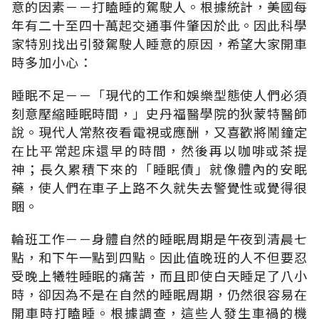
意的因素－－打瞌睡的駕駛人。根據統計，美國每
年有二十至四十萬起交通事件肇因於此。因此科學
家特別找出引發駕駛人睡意的原因，希望大家開車
時多加小心：
睡眠不足－－「現代的工作和娛樂型態使人們必須
刻意壓縮睡眠時間，」史丹福醫學院的狄蒙特醫師
說。現代人常熬夜看電視或應酬，又喜歡將鬧鐘定
在比平常起床還早的時間，然後再以咖啡或茶提
神；長久累積下來的「睡眠債」就像體內的安眠
藥，使人們在車子上路不久就失去警覺性或覺得很
睏。
輪班工作－－身體自然的睡眠周期是午夜到清晨七
點，和下午一點到四點。因此值晚班的人不但要忍
受晚上犧牲睡眠的痛苦，而且即使白天睡足了八小
時，卻因為不是在自然的睡眠周期，仍然很容易在
開車時打瞌睡。根據調查，這些人發生車禍的機