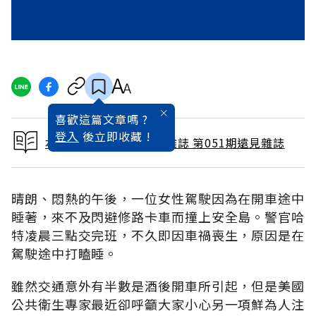
喜歡這篇文章嗎 ?
登入
後立即收藏 !
本文出自 1990 / 9月號雜誌 第051期遠見雜誌
晴朗、悶熱的午後，一位女性駕駛因為在開車途中
睡著，來不及閃避修路卡車而撞上安全島。警官哈
特凌晨三點交完班，不久即因車禍喪生，原因是在
駕駛途中打瞌睡。
雖然交通意外有半數是酒後開車所引起，但是美國
公共衛生專家最近卻呼籲大家小心另一項鮮為人注