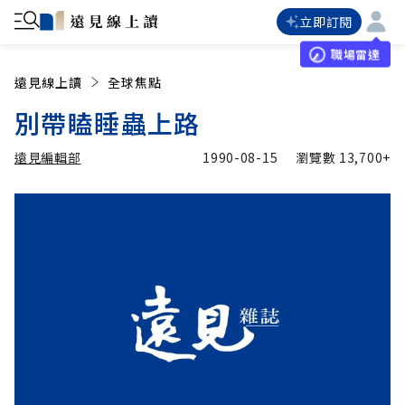
立即訂閱
職場雷達
遠見線上讀
全球焦點
別帶瞌睡蟲上路
遠見編輯部
1990-08-15
瀏覽數
13,700+
加入追蹤
遠見編輯部