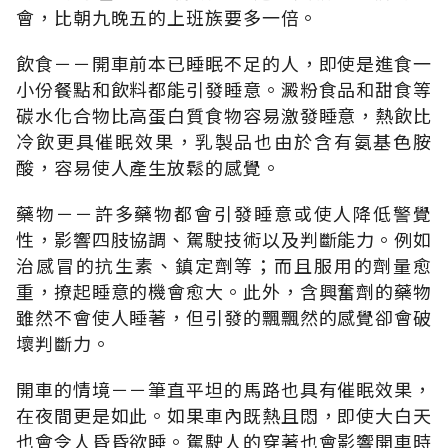
會，比朝九晚五的上班族要多一倍。
飲食－－開車前本已睡眠不足的人，即使是進食一
小份餐點和飲料都能引發睡意。澱粉食品和甜食等
碳水化合物比高蛋白質食物容易激發睡意，熱飲比
冷飲更具催眠效果，乳製品也由於含有氨基色胺
酸，容易使人產生放鬆的感覺。
藥物－－許多藥物都會引發睡意或使人降低警覺
性，影響四肢協調、駕駛技術以及判斷能力。例如
治感冒的抗生素、鎮定劑等；而且服用的劑量愈
重，撩起睡意的機會愈大。此外，含興奮劑的藥物
雖然不會使人睡著，但引發的飄飄然的感覺卻會破
壞判斷力。
開車的情境－－筆直平坦的馬路也具有催眠效果，
在夜間更是如此。如果車內既熱且悶，即使大白天
也會令人昏昏欲睡。駕駛人的穿著也會影響開車時