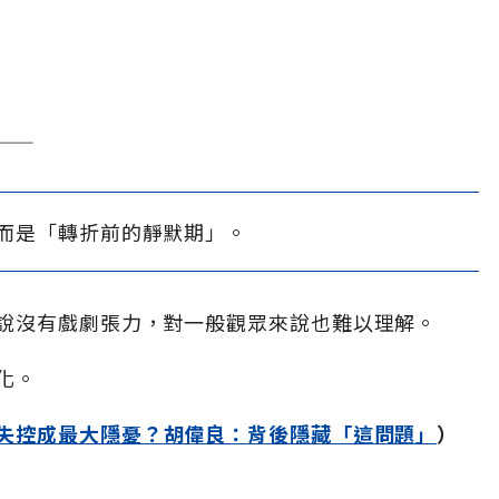
——
而是「轉折前的靜默期」。
說沒有戲劇張力，對一般觀眾來說也難以理解。
化。
失控成最大隱憂？胡偉良：背後隱藏「這問題」
）