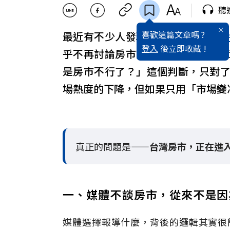
聽
喜歡這篇文章嗎 ?
最近有不少人發現，一些過去常談
登入
後立即收藏 !
乎不再討論房市議題。房地產的文
是房市不行了？」這個判斷，只對
場熱度的下降，但如果只用「市場變
真正的問題是——
台灣房市，正在進
一、媒體不談房市，從來不是因
媒體選擇報導什麼，背後的邏輯其實很