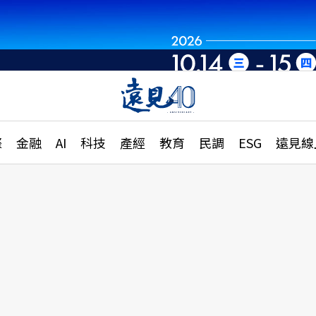
章
特輯
文章
大學升學、職涯攻略
遠
際
金融
AI
科技
產經
教育
民調
ESG
遠見線
國際
更
縣市施政調查全解析
金融
單
民調
產經
電
好享生活
獨
專欄