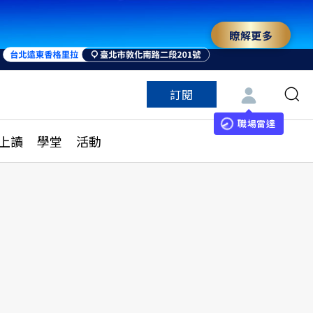
瞭解更多
訂閱
特色頻道
訂閱
見線上讀
ESG遠見
職場雷達
上讀
學堂
活動
多訂閱方案
城市學
刊購買
健康遠見
子報訂閱
華人精英論壇
享知識包
領導影響力學院