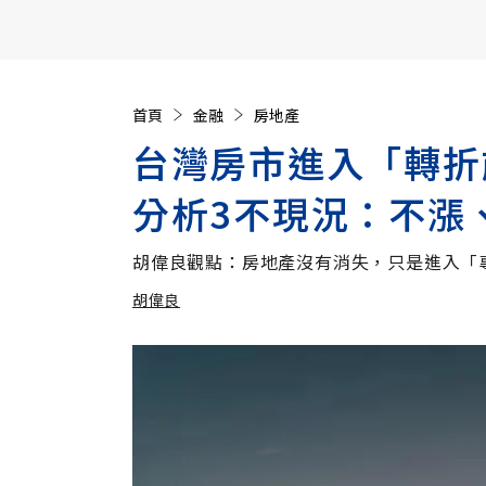
【遠見40週年慶】訂《遠見》贈實用家電3選1+暢銷好
首頁
金融
房地產
台灣房市進入「轉折
分析3不現況：不漲
胡偉良觀點：房地產沒有消失，只是進入「
胡偉良
加入追蹤
胡偉良