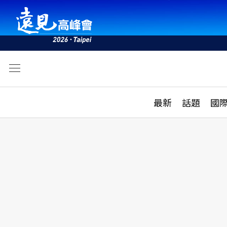
文
最新
最新
話題
國
雜誌目錄
活動
話題
AI
學堂
專題報導
科技
教育
遠見ON AIR
影音
合作