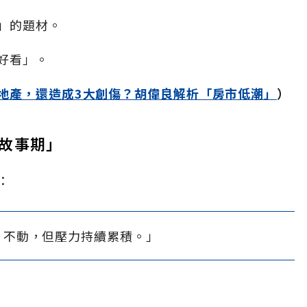
」的題材。
好看」。
地產，還造成3大創傷？胡偉良解析「房市低潮」
）
故事期」
：
、不動，但壓力持續累積。」