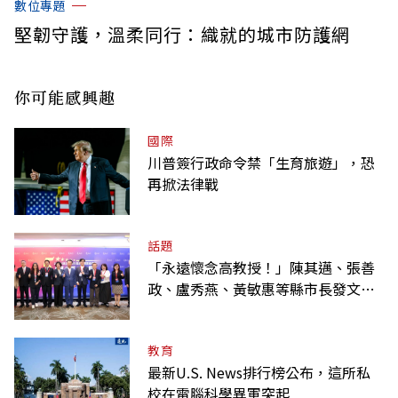
數位專題
堅韌守護，溫柔同行：織就的城市防護網
你可能感興趣
國際
川普簽行政命令禁「生育旅遊」，恐
再掀法律戰
話題
「永遠懷念高教授！」陳其邁、張善
政、盧秀燕、黃敏惠等縣市長發文弔
唁高希均
教育
最新U.S. News排行榜公布，這所私
校在電腦科學異軍突起