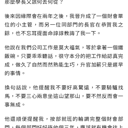
那麼學長又該何去何從？
後來因緣際會在兩年之後，我晉升成了一個財會單
位的小主管，而另一位同部門的長官在恭賀我之
餘，也不忘耳提面命諄諄教誨了我一下。
他說在我們公司工作是莫大福氣，等於拿著一個鐵
飯碗。只要乖乖聽話，很守本分的把工作給認真完
成，做久了自然而然熟能生巧，升官加薪只是遲早
的事情。
換句話說，他提醒我不要好高騖遠，不要騎驢找
馬，不要三心兩意坐這山望那山，要不然反而會一
事無成。
他還順便提醒我，按部就班的輪調完整個財會部
門，每個部門好好待他個三年，應該就有機會往上