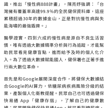
識，推出「慢性病888計畫」，陳亮妤強調：「台
灣擁有覆蓋率高達99.9％的全民健保資料庫，這座
累積超過30年的數據金山，正是對抗慢性病與失
能海嘯的最強盾牌。」
醫學證實，四到六成的慢性病是源自不良生活習
慣，唯有透過大數據精準分析與行為追蹤，才能幫
助民眾看見健康盲點，進而給予及時的個人化介
入。為了透過大數據賦能國人，健保署也正著手進
行兩大數位革命。
首先是和Google展開深度合作，將健保大數據結
合Google的AI算力，依糖尿病疾病風險分級的結
果，產製個人化衛教提醒。民眾自己也可透過健保
快易通 App「健康存摺」，了解自己的健康數
據；民眾開啟健保快易通App，就可看到糖尿病、