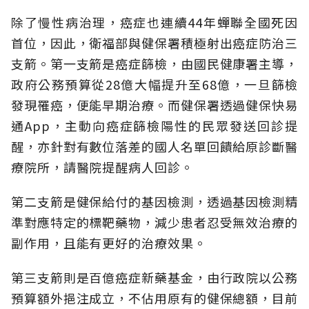
除了慢性病治理，癌症也連續44年蟬聯全國死因
首位，因此，衛福部與健保署積極射出癌症防治三
支箭。第一支箭是癌症篩檢，由國民健康署主導，
政府公務預算從28億大幅提升至68億，一旦篩檢
發現罹癌，便能早期治療。而健保署透過健保快易
通App，主動向癌症篩檢陽性的民眾發送回診提
醒，亦針對有數位落差的國人名單回饋給原診斷醫
療院所，請醫院提醒病人回診。
第二支箭是健保給付的基因檢測，透過基因檢測精
準對應特定的標靶藥物，減少患者忍受無效治療的
副作用，且能有更好的治療效果。
第三支箭則是百億癌症新藥基金，由行政院以公務
預算額外挹注成立，不佔用原有的健保總額，目前