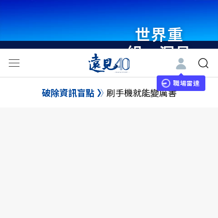
世界重
組・洞見
未來 與
世界領袖
職場雷達
破除資訊盲點
刷手機就能變厲害
同行