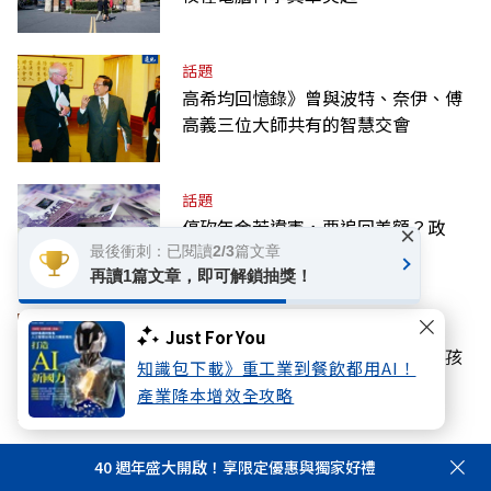
話題
高希均回憶錄》曾與波特、奈伊、傅
高義三位大師共有的智慧交會
話題
停砍年金若違憲，要追回差額？政
×
院：判決後依法處理
最後衝刺：已閱讀2/3篇文章
再讀1篇文章，即可解鎖抽獎！
國際
Just For You
《奧德賽》安海瑟薇教養心法：跟孩
知識包下載》重工業到餐飲都用AI！
子開口前先做一件事
產業降本增效全攻略
40 週年盛大開啟！享限定優惠與獨家好禮