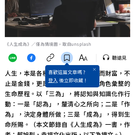
《人生成為》／僅為情境圖，取自unsplash
聽遠見
喜歡這篇文章嗎 ?
人生，本是各種不同角色的集合。而財富，不
登入
後立即收藏 !
止是金錢，更是分分秒秒裡，每個角色彙整的
生命歷程。以「三為」，將認知與知識化作行
動：一是「認為」，釐清心之所向；二是「作
為」，決定身體所做；三是「成為」，得到生
命所賜。（本文節錄自《人生成為》一書，作
者：郝旭烈，幸福文化出版，以下為摘文。）