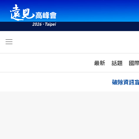
文
最新
最新
話題
國
雜誌目錄
活動
話題
AI
破除資訊
學堂
專題報導
科技
教育
遠見ON AIR
影音
合作