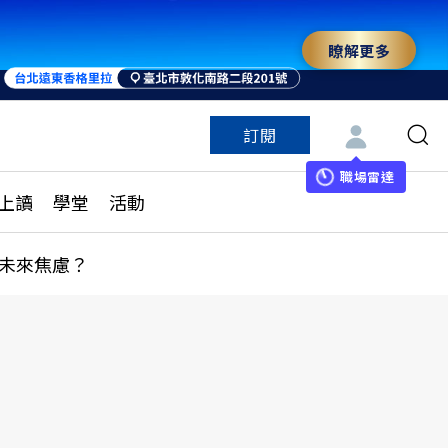
瞭解更多
來 與世界領袖同行
訂閱
特色頻道
訂閱
見線上讀
ESG遠見
職場雷達
上讀
學堂
活動
多訂閱方案
城市學
刊購買
健康遠見
未來焦慮？
子報訂閱
華人精英論壇
享知識包
領導影響力學院