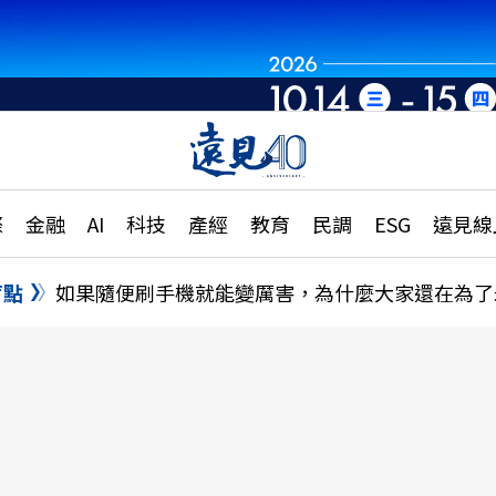
世界重組・洞見未
章
特輯
文章
大學升學、職涯攻略
遠
際
金融
AI
科技
產經
教育
民調
ESG
遠見線
國際
更
縣市施政調查全解析
金融
單
民調
盲點
如果隨便刷手機就能變厲害，為什麼大家還在為了
產經
電
好享生活
獨
專欄