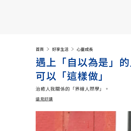
【遠見40週年慶】訂《遠見》贈實用家電3選1+暢銷好
首頁
好享生活
心靈成長
遇上「自以為是」的
可以「這樣做」
治癒人我關係的「界線人際學」。
遠見好讀
加入追蹤
遠見好讀