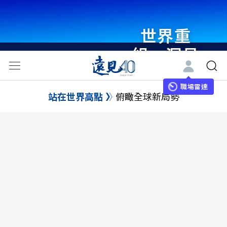
世界重
組・洞見
未來 與
世界領袖
職場雷達
站在世界高點
俯瞰全球新局勢
同行