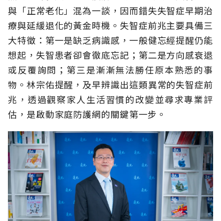
與「正常老化」混為一談，因而錯失失智症早期治
療與延緩退化的黃金時機。失智症前兆主要具備三
大特徵：第一是缺乏病識感，一般健忘經提醒仍能
想起，失智患者卻會徹底忘記；第二是方向感衰退
或反覆詢問；第三是漸漸無法勝任原本熟悉的事
物。林宗佑提醒，及早辨識出這類異常的失智症前
兆，透過觀察家人生活習慣的改變並尋求專業評
估，是啟動家庭防護網的關鍵第一步。