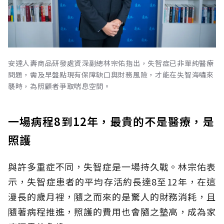
安達人壽商品研發處資深副總林宗佑指出，失智症已非單純醫療
問題，需及早盤點現有保障缺口與財務風險，才能在失智海嘯來
襲時，為照顧者爭取喘息空間。
一場病程8到12年，最貴的不是醫療，是
照護
與許多重症不同，失智症是一場持久戰。林宗佑表
示，失智症患者的平均存活約長達8至12年，在這
漫長的歲月裡，隨之而來的是驚人的財務消耗，且
隨著病程推進，照護的費用也會隨之墊高，成為家