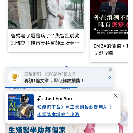
爸媽老了還是病了？失智症前兆
別輕忽！神內專科醫師王培寧呼
EMBA的價值，
籲把握大腦黃金期
立即收聽
×
最後衝刺：已閱讀2/3篇文章
再讀1篇文章，即可解鎖抽獎！
超高齡社會
失智
照護
Just For You
知識包下載》重工業到餐飲都用AI！
產業降本增效全攻略