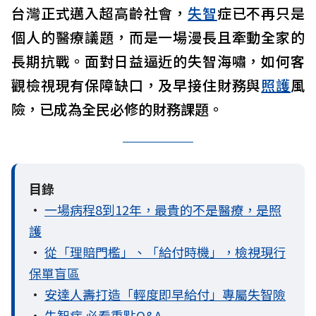
台灣正式邁入超高齡社會，
失智
症已不再只是
個人的醫療議題，而是一場漫長且牽動全家的
長期抗戰。面對日益逼近的失智海嘯，如何客
觀檢視現有保障缺口，及早接住財務與
照護
風
險，已成為全民必修的財務課題。
目錄
•
一場病程8到12年，最貴的不是醫療，是照
護
•
從「理賠門檻」、「給付時機」，檢視現行
保單盲區
•
安達人壽打造「輕度即早給付」專屬失智險
•
失智症 必看重點Q&A