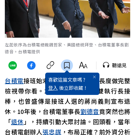
左起依序為台積電總裁魏哲家、美國總統拜登、台積電董事長劉
德音。台積電提供
聽遠見
喜歡這篇文章嗎 ?
台積電
接班始末，《遠見》以10年長度做完整
登入
後立即收藏 !
檢視帶你看。2013年台積電啟動雙執行長接
棒，也曾盛傳是接班人選的蔣尚義則宣布退
休。10年後，台積電董事長
劉德音
竟突然也將
「
退休
」，持續引動大眾討論。回頭看，當年
台積電創辦人
張忠謀
，布局正確？前外資分析