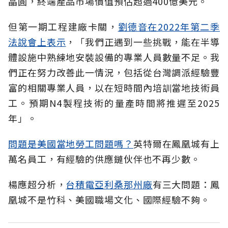
晶圓，終端產品市場價值預估超過400億美元。
但第一期工程建廠卡關，
劉德音在2022年第二季
法說會上表示
，「我們正遇到一些挑戰，能在半導
體設施中熟練地安裝設備的專業人員數量不足。我
們正在努力改善此一情況，包括從台灣調派經驗豐
富的相關專業人員，以在短時間內培訓當地技術員
工。預期N4製程技術的量產時間將推遲至2025
年」。
問題是美國當地勞工問題嗎？
英特爾在鳳凰城有上
萬名員工，有經驗的供應鏈伙伴也不再少數。
楊應超分析，
台積電亞利桑那州廠
有三大問題：鳳
凰城不是竹科、美國職場文化、國際經驗不夠。