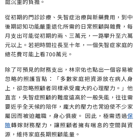
庭沉重的負擔。
從初期的門診診療、失智症治療與新藥費用，到中
後期認知功能嚴重退化所需的日常照顧與雜費，每
月支出可能從初期的兩、三萬元，一路攀升至六萬
元以上。若把時間拉長至十年，一個失智症家庭的
總花費可能上看700萬元。
除了可預見的財務支出，林宗佑也點出一個容易被
忽略的照護盲點：「多數家庭把資源放在病人身
上，卻忽略照顧者同樣承受龐大的心理壓力。」他
直言，失智症照顧的難度遠高於一般失能，往往需
要近乎全天候的陪伴，龐大的壓力也常迫使不少家
屬因而被迫離職，身心俱疲。
因此，極需透過
保
險
轉嫁財務壓力，讓照顧者擁有喘息的空間與資
源，維持家庭長期照顧能量。