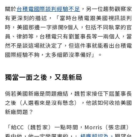
關於
台積電國際談判經驗不足
，另一位趨勢觀察家
有更深刻的描述，「當時台積電跟美國視訊談判
時，美國那邊一字排開9個人，包括不同執掌的官
員、律師等，台積電只有劉董事長等一兩個人，當
然不是談這場就決定了，但這件事就能看出台積電
國際經驗不夠，太多細節沒準備好」。
獨當一面之後，又是新局
倘若美國新廠是問題癥結，魏哲家接任下屆董事長
之後（人選看來是沒有懸念），他該如何收拾美國
新廠問題？
「給CC（魏哲家）一點時間，Morris（張忠謀）
看中他，他一定蠻厲害的，」
楊應超認為，
期望台