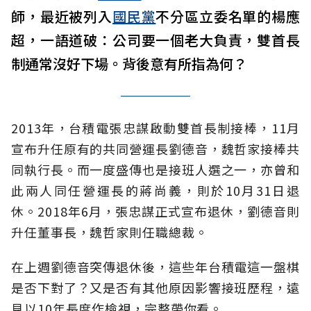
師，最近被列入
國民黨
不分區立委名單的楊應
超，一語道破：公司要一個老大負責，雙首長
制通常沒好下場。背後意有所指為何？
2013年，台積電張忠謀啟動雙首長制接棒，11月
宣布升任原有的共同營運長劉德音，魏哲家接棒共
同執行長。而一度盛傳也是接班人選之一，亦曾和
此兩人同任營運長的蔣尚義，則於10月31日退
休。2018年6月，張忠謀正式宣布退休，劉德音則
升任董事長，魏哲家則任職總裁。
在上週劉德音突傳退休後，這些年台積電這一盤棋
是否下對了？又是否有其他原因影響接班歷程，遠
見以10年長度作檢視，完整帶你看。