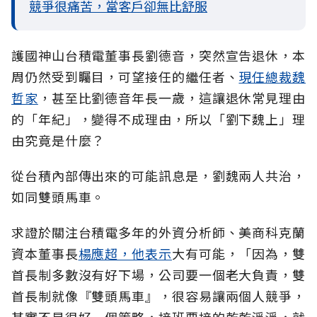
競爭很痛苦，當客戶卻無比舒服
護國神山台積電董事長劉德音，突然宣告退休，本
周仍然受到矚目，可望接任的繼任者、
現任總裁魏
哲家
，甚至比劉德音年長一歲，這讓退休常見理由
的「年紀」，變得不成理由，所以「劉下魏上」理
由究竟是什麼？
從台積內部傳出來的可能訊息是，劉魏兩人共治，
如同雙頭馬車。
求證於關注台積電多年的外資分析師、美商科克蘭
資本董事長
楊應超，他表示
大有可能，「因為，雙
首長制多數沒有好下場，公司要一個老大負責，雙
首長制就像『雙頭馬車』，很容易讓兩個人競爭，