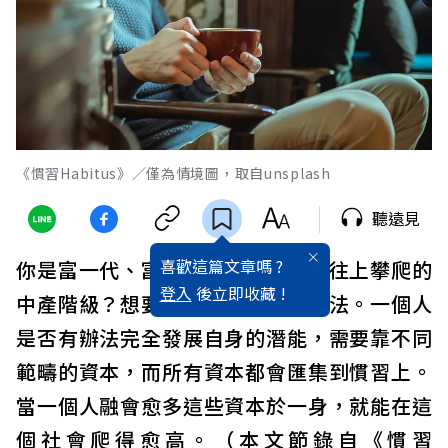
《慣習Habitus》／僅為情境圖，取自unsplash
聽遠見
喜歡這篇文章嗎 ?
你是富一代、富二代，還是正努力往上攀爬的
登入
後立即收藏 !
中產階級？想要脫穎而出有許多方法。一個人
是否有辦法完全發展自身的潛能，需要靠不同
範疇的資本，而所有資本都會匯集到慣習上。
當一個人融會愈多這些資本於一身，就能在這
個社會爬得愈高。（本文節錄自《慣習