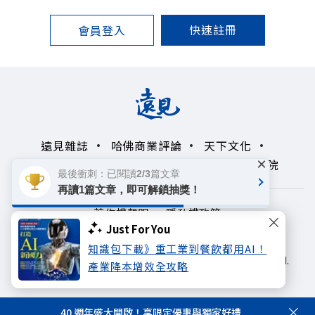
快速註冊
會員登入
遠見雜誌
哈佛商業評論
天下文化
×
未來親子學習平台
50+
領導影響力學院
最後衝刺：已閱讀2/3篇文章
再讀1篇文章，即可解鎖抽獎！
著作權聲明
隱私權政策
Just For You
Copyright© 1999~2026
知識包下載》重工業到餐飲都用AI！
遠見天下文化出版股份有限公司. All rights reserved.
產業降本增效全攻略
40 週年盛大開啟！享限定優惠與獨家好禮