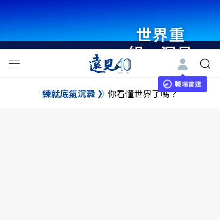
世界重
組・洞見
未來 與
世界領袖
職場雷達
練就底氣沉澱
你看懂世界了嗎？
同行