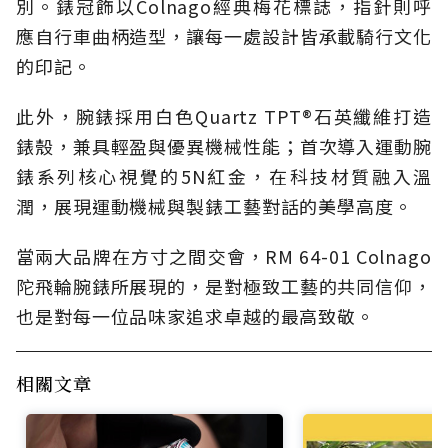
別。錶冠飾以Colnago經典梅花標誌，指針則呼
應自行車曲柄造型，讓每一處設計皆承載騎行文化
的印記。
此外，腕錶採用白色Quartz TPT®石英纖維打造
錶殼，兼具輕盈與優異機械性能；首次導入運動腕
錶系列核心視覺的5N紅金，在科技材質融入溫
潤，展現運動機械與製錶工藝對話的美學高度。
當兩大品牌在方寸之間交會，RM 64-01 Colnago
陀飛輪腕錶所展現的，是對極致工藝的共同信仰，
也是對每一位品味家追求卓越的最高致敬。
相關文章