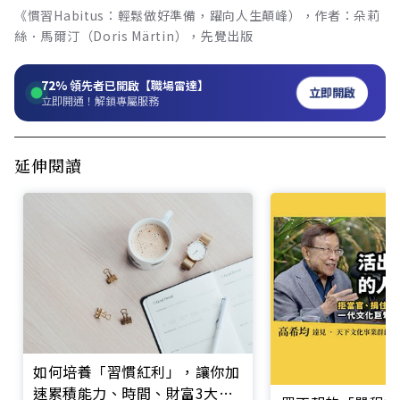
《慣習Habitus：輕鬆做好準備，躍向人生顛峰），作者：朵莉
絲．馬爾汀（Doris Märtin），先覺出版
72%
領先者已開啟【職場雷達】
立即開啟
立即開通！解鎖專屬服務
延伸閱讀
如何培養「習慣紅利」，讓你加
速累積能力、時間、財富3大資