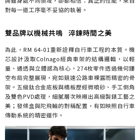
牌雖身處不同領域，卻都相信：真正的性能，來自
對每一道工序毫不妥協的執著。
雙品牌以機械共鳴 淬鍊時間之美
為此，RM 64-01重新詮釋自行車工程的本質。機
芯設計汲取Colnago經典車架的結構邏輯，以輕
量、通透與立體感為核心，274枚零件透過幾何鏤
空布局完整展現，宛如競速公路車裸露而精密的骨
架。五級鈦合金底板與橋板歷經微噴砂、手工倒角
及雙色PVD處理，細膩層次映襯出高級製錶工藝之
美；發條盒與陀飛輪的對稱配置，有如映照自行車
傳動系統的精密運作。