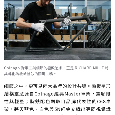
Colnago 對手工與細節的極致追求，正是 RICHARD MILLE 將
其轉化為機械機芯的關鍵共鳴。
細節之中，更可見兩大品牌的設計共鳴。橋板星形
結構靈感源自Colnago經典Master車架，兼顧剛
性與輕量；腕錶配色則取自品牌代表性的C68車
架，將天藍色、白色與5N紅金交織出專屬視覺識