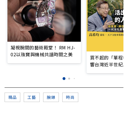
凝視腕間的藝術殿堂！ RM HJ-
02以珠寶與機械共譜時間之美
買不起的「單程機
響台灣近半世紀思
精品
工藝
腕錶
時尚