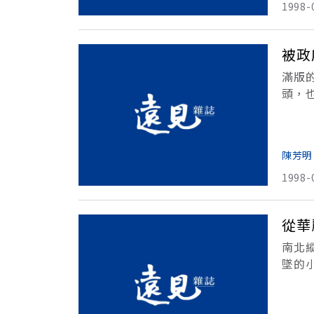
1998-
被政
滿版
頭，
階段
臨立
陳芳明
1998-
從華
南北
墜的
俯望
次分