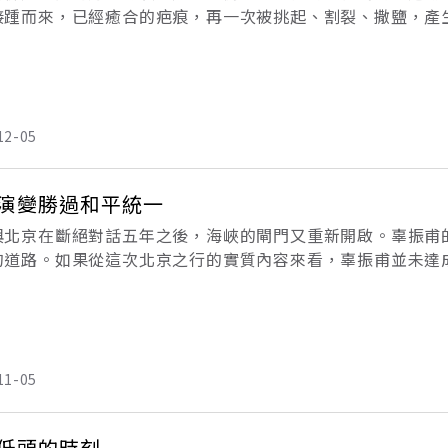
接踵而來，已經癒合的疤痕，再一次被挑起、割裂、撒鹽，產
的新仇舊恨交織之下穿越過來。投票選舉可能是追求民主過程
行
12-05
演變勝過和平統一
與北京在斷絕對話五年之後，海峽的閘門又重新開啟。辜振甫
的道路。如果從這次北京之行的實質內容來看，辜振甫並未達
同時，兩岸經貿往來日益迫切而複雜的議題，也全然沒有提上
參訪
11-05
低頭的時刻