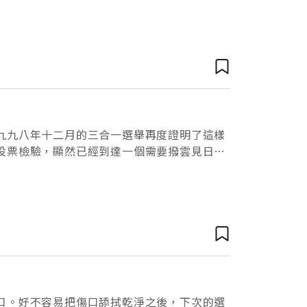
戒嚴時代的人們來說，取消出版法不能不說是
九九八年十二月的三合一選舉再度證明了這樣
投票檢驗，顯然已經到達一個需要撥雲見日的
重的平等態度，共同解決社會內部的矛盾問
口。好不容易把傷口舔拭乾淨之後，下次的選