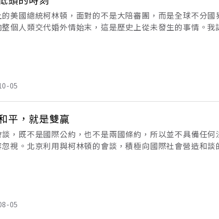
上的美國總統柯林頓，面對的不是大陪審團，而是全球不分國
向整個人類交代婚外情始末，這是歷史上從未發生的事情。我
外遇。這裡要強調的是，在電視上我看到的不是性醜聞，而是
性
10-05
和平，就是雙贏
會談，既不是國際公約，也不是兩國條約，所以並不具備任何
容忽視。北京利用與柯林頓的會談，積極向國際社會營造和談
標：一是宣稱「台灣是中國內政的問題」，一是明確表達追求
。
08-05