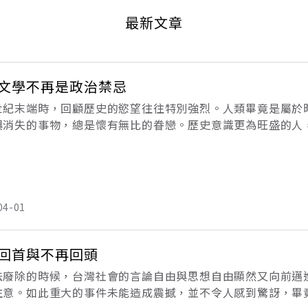
最新文章
文學不再是政治禁忌
世紀末端時，回顧歷史的慾望往往特別強烈。人類畢竟是屬於
與消失的事物，總是懷有無比的眷戀。歷史意識更為旺盛的人
驗裡去尋找教訓並追求典範。世紀末的台灣，許多重建歷史記
灣
04-01
回首與不再回頭
法廢除的時候，台灣社會的言論自由與思想自由顯然又向前邁
注意。如此重大的事件未能造成震撼，並不令人感到驚訝，畢