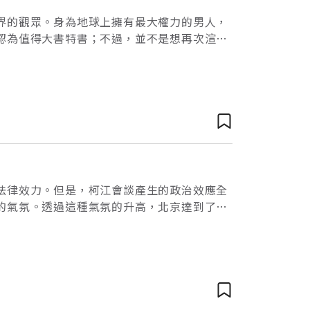
界的觀眾。身為地球上擁有最大權力的男人，
認為值得大書特書；不過，並不是想再次渲染
一個偉大的制度浮現眼前。我關心的不是柯林
法律效力。但是，柯江會談產生的政治效應全
的氣氛。透過這種氣氛的升高，北京達到了兩
和平解決台灣問題的身段。這種策略是相當高