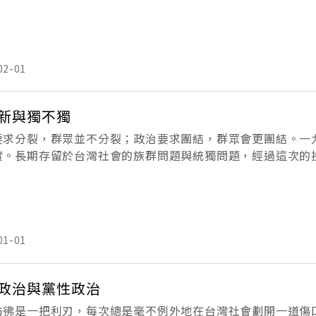
的階段了。只是對於整個民主發展歷程而言，特別是對於過去
讚
02-01
新與獨不獨
要求分裂，群眾並不分裂；政治要求團結，群眾會更團結。一
實。長期存留於台灣社會的族群問題與統獨問題，經過這次的
。民主的進步，無非是嘗試以多元的協商方式，並且以相互尊
在政
01-01
政治與黨性政治
彷彿是一把利刃，每次總是毫不例外地在台灣社會劃開一道傷