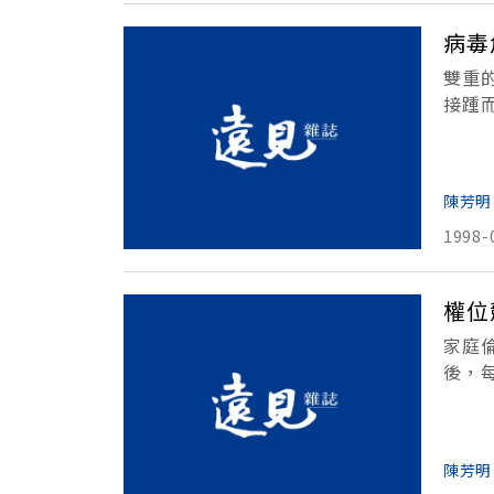
病毒
雙重
接踵
散布
的事
陳芳明
1998-
權位
家庭
後，
慧已
力。
陳芳明