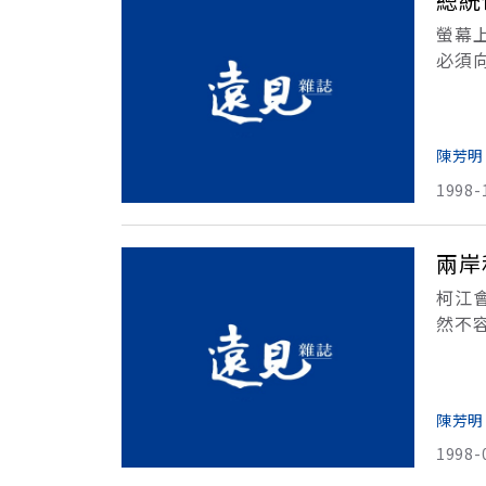
螢幕
必須
他的
頓的
陳芳明
1998-
兩岸
柯江
然不
項目
明的
陳芳明
1998-