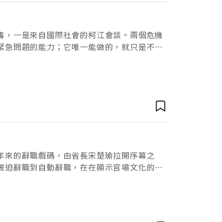
毒，一是來自國際社會的柯江會談。兩個危機
緊急問題的能力；它唯一能做的，就只是不斷
只會讓整個社會陷入茫然無知的狀態。腸病毒
年來的辭職戲碼，由省長宋楚瑜拉開序幕之
被迫辭職到自動辭職，在在顯示官場文化的智
的政治責任，而只是在展現官員各自的政治實