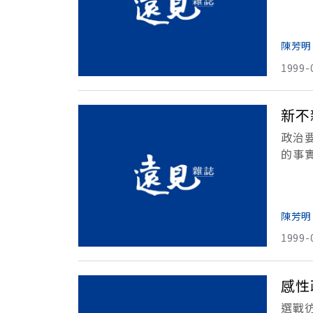
多元
值得
陳芳明
1999-
新不
政治
的事
階段
題。
陳芳明
1999-
感性
選戰