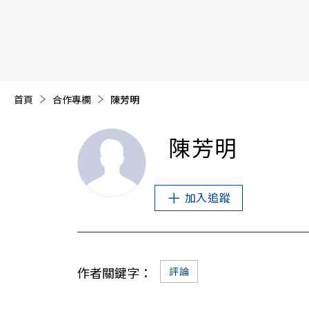
【遠見40週年慶】訂《遠見》贈實用家電3選1+暢銷好
首頁
合作專欄
目前頁面：
陳芳明
陳芳明
加入追蹤
作者關鍵字：
評論