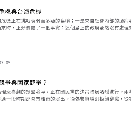
危機與台海危機
的危機正在挑戰衰弱而多疑的島嶼；一是來自社會內部的腸病
而來時，正好暴露了一個事實：這個島上的政府全然沒有處理
樂觀的信息。營造樂觀的氣氛，並不能使真正的問題消失，而
件
07-05
競爭與國家競爭？
倫理悲喜劇的眾聲喧嘩，正在國民黨的決策階層熱烈進行。兩
每過一段時期都會有離奇的演出。從偽裝辭職到拒絕辭職，從
發揮到了淋漓盡致的地步。凡此表演，並非是在展現行政官員
沒有