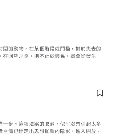
時間的動物，在某個階段或門檻，對於失去的
，在回望之際，則不止於懷舊，還會從發生過
憶的運動正展開。文建會與《聯合報》主辦的
進一步。這項法案的取消，似乎沒有引起太多
竟台灣已經走出思想枷鎖的陰影，進入開放而