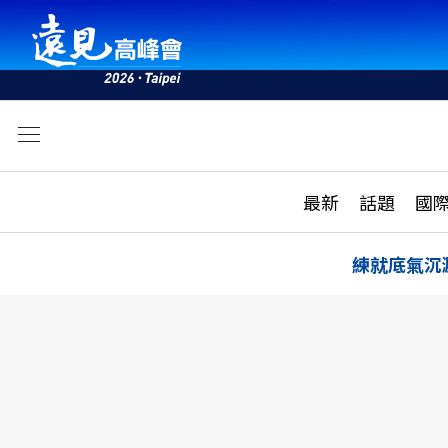
文
最新
最新
話題
國
雜誌目錄
活動
話題
AI
練就底氣沉
學堂
專題報導
科技
教育
遠見ON AIR
影音
合作