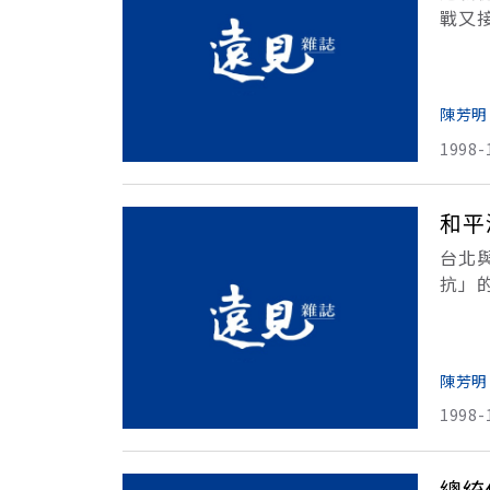
戰又
反覆
式進
陳芳明
1998-
和平
台北
抗」
題。
振甫
陳芳明
1998-
總統