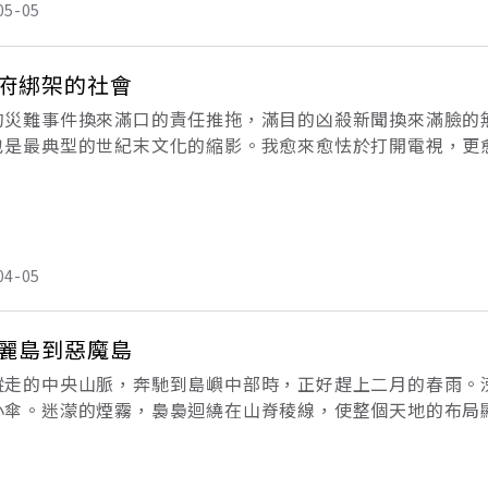
05-05
府綁架的社會
的災難事件換來滿口的責任推拖，滿目的凶殺新聞換來滿臉的
也是最典型的世紀末文化的縮影。我愈來愈怯於打開電視，更
的台灣，隨時隨地都處在危險的狀態。即使是生活在戰火之下
即的
04-05
麗島到惡魔島
縱走的中央山脈，奔馳到島嶼中部時，正好趕上二月的春雨。
小傘。迷濛的煙霧，裊裊迴繞在山脊稜線，使整個天地的布局
大甲溪的河谷，可以看見晶瑩欲淚的流水 ，民謠一般朝西低