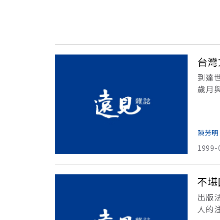
台灣
到達
歲月
的經
「台
陳芳明
1999-
不堪
出版
人的