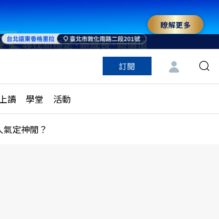
瞭解更多
訂閱
特色頻道
訂閱
見線上讀
ESG遠見
上讀
學堂
活動
多訂閱方案
城市學
刊購買
健康遠見
人氣定神閒？
子報訂閱
華人精英論壇
享知識包
領導影響力學院