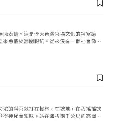
無恥表情。這是今天台灣官場文化的特寫鏡
愈來愈懼於翻閱報紙。從來沒有一個社會像現
的波士尼亞或巴勒斯坦，也沒有像台灣如此面
滂沱的斜雨敲打在樹林，在坡地，在我搖搖欲
顯得神秘而曖昧。站在海拔兩千公尺的高崗，
唱而去。站在雨中，左右顧盼，發現原是顏色層