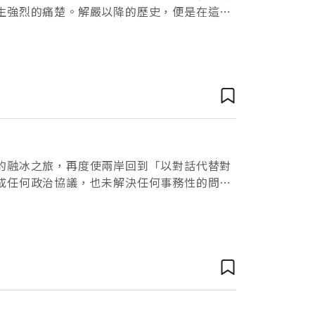
生強烈的痛楚。解嚴以降的歷史，便是在這樣
中的必經途徑，但是否要以如此必要之惡的儀
的融冰之旅，再度使兩岸回到「以對話代替對
成任何政治協議，也未解決任何事務性的問
商討的議程。從這個事實，是不是可以論斷辜