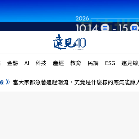
章
特輯
文章
大學升學、職涯攻略
遠
際
金融
AI
科技
產經
教育
民調
ESG
遠見線
國際
更
縣市施政調查全解析
金融
單
民調
澱
當大家都急著追趕潮流，究竟是什麼樣的底氣能讓
產經
電
好享生活
獨
專欄