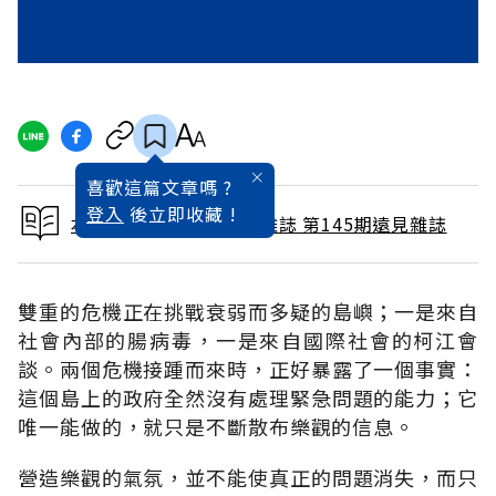
喜歡這篇文章嗎 ?
登入
後立即收藏 !
本文出自 1998 / 7月號雜誌 第145期遠見雜誌
雙重的危機正在挑戰衰弱而多疑的島嶼；一是來自
社會內部的腸病毒，一是來自國際社會的柯江會
談。兩個危機接踵而來時，正好暴露了一個事實：
這個島上的政府全然沒有處理緊急問題的能力；它
唯一能做的，就只是不斷散布樂觀的信息。
營造樂觀的氣氛，並不能使真正的問題消失，而只