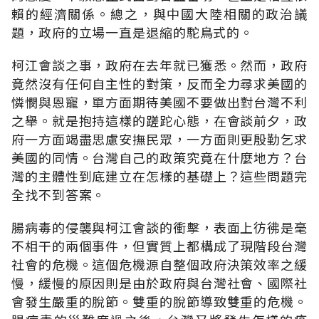
賴的經濟關係。總之，與中國大陸相關的政治議
題，政府的立場一直是退縮的駝鳥式的。
柯江會談之事，政府在去年就已獲悉。然而，政府
竟然沒有任何自主性的對策，反而全力尋求美國的
憐憫與恩寵，單方面期待美國不要做出對台灣不利
之舉。就是抱持這樣的蹉跎心態，在會談前夕，政
府一方面竭盡思慮安撫民眾，一方面則更殷勤乞求
美國的同情。台灣自己的政策究竟在什麼地方？台
灣的主體性到底建立在怎樣的基礎上？這些問題完
全找不到答案。
腸病毒的侵襲與柯江會談的衝擊，表面上彷彿是毫
不相干的兩個事件，但實質上都構成了現階段台灣
社會的危機。這個危機源自整個政府決策效率之緩
慢，緩慢的原因則是由於政府與台灣社會、國際社
會發生嚴重的脫節。雙重的脫節導致雙重的危機。