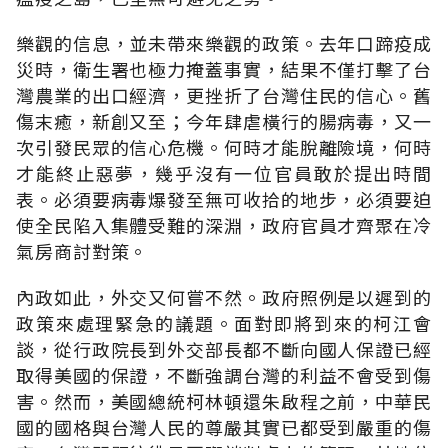
樂觀的信息，並未帶來樂觀的政策。去年口蹄疫成
災時，衛生署也極力掩蓋事實，結果不僅打擊了台
灣農業的出口經濟，更挫折了台灣住民的信心。舊
傷末癒，新創又至；今年肆虐橫行的腸病毒，又一
次引發民眾的信心危機。何時才能脫離險境，何時
才能終止惡夢，幾乎沒有一位官員敢於提出時間
表。必須要病毒爆發至無可收拾的地步，必須要迫
使全民陷入集體受難的深淵，政府官員才齊聚在冷
氣房商討對策。
內政如此，外交又何嘗不然。政府照例是以遲到的
政策來處理緊急的議題。面對即將到來的柯江會
談，從行政院長到外交部長都不斷向國人保證已經
取得美國的保證，不斷強調台灣的利益不會受到傷
害。然而，美國總統柯林頓還朱啟程之前，中華民
國的國格與台灣人民的尊嚴其實已都受到嚴重的傷