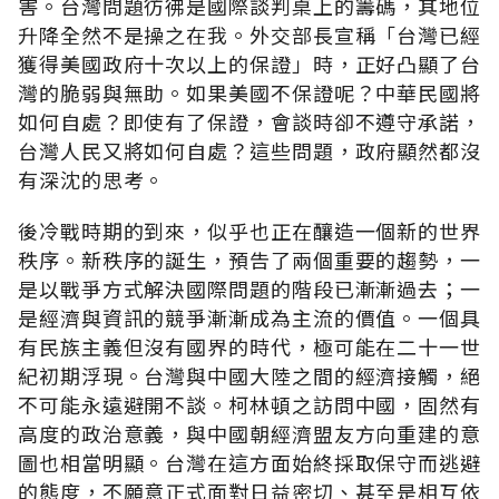
害。台灣問題彷彿是國際談判桌上的籌碼，其地位
升降全然不是操之在我。外交部長宣稱「台灣已經
獲得美國政府十次以上的保證」時，正好凸顯了台
灣的脆弱與無助。如果美國不保證呢？中華民國將
如何自處？即使有了保證，會談時卻不遵守承諾，
台灣人民又將如何自處？這些問題，政府顯然都沒
有深沈的思考。
後冷戰時期的到來，似乎也正在釀造一個新的世界
秩序。新秩序的誕生，預告了兩個重要的趨勢，一
是以戰爭方式解決國際問題的階段已漸漸過去；一
是經濟與資訊的競爭漸漸成為主流的價值。一個具
有民族主義但沒有國界的時代，極可能在二十一世
紀初期浮現。台灣與中國大陸之間的經濟接觸，絕
不可能永遠避開不談。柯林頓之訪問中國，固然有
高度的政治意義，與中國朝經濟盟友方向重建的意
圖也相當明顯。台灣在這方面始終採取保守而逃避
的態度，不願意正式面對日益密切、甚至是相互依