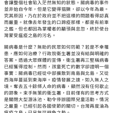
會讓整個社會陷入茫然無知的狀態。腸病毒的事件
並非始自今年，但是它變得猖獗，卻以今年為最。
究其原因，乃在於政府並不把這樣的問題看得認真
而嚴重。就像去年發生的口蹄疫那樣，都是有前車
之鑑，但也都因為掌權者的顢頇與怠忽，終於使台
灣蒙受瘟疫之島的污名。
腸病毒是什麼？無助的民眾如何防範？若是不幸罹
患，應如何治療？行政院衛生署並沒有給與明確的
答案。透過大眾媒體的宣傳，衛生署再三堅稱病毒
已經獲得控制。然而，孩童死亡的數字卻證明一個
事實：腸病毒已經從中部擴散到南島與北島，又從
西海岸蔓延到東海岸。疫情發展之速，如入無人之
境。奪去五十餘條人命的病毒，顯然沒有任何歇止
的跡象。束手無策的衛生署，目前僅有的思考方式
是關閉大型游泳池、勒令停辦國際兒童活動。情況
之嚴重，已經引起各國使節的關切。台灣再度淪為
瘟疫之島，已呈無可避免之勢。