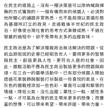
在民主的道路上，沒有一種決策是可以用吶喊與揮
舞的方式獲致的。一個有備而來的候選人，必須對
他所關心的議題非常熟悉，也不能局限以意識形態
為基礎所訂立的政見。走過戰後半世紀的民主政
治，好像使台灣社會的思考方式漸臻成熟。不過在
發展的過程中，卻不免帶有太多的血腥氣味。
民主政治是為了解決獨裁政治無法解決的問題。從
前血跡斑斑的史害已經昭告世人，要用更多的智慧
與民主，創造更具人性、更符合人道的社會。因
此，選戰活動不應為民主政治製造更多的問題與麻
煩。在三合一的選舉活動中，已有部分候選人開始
透過花車裝飾與服裝打扮製造一些喜悅的氣息。在
灰色的選戰裡添加一些色彩，畢竟可以緩和緊張的
情緒。降低火氣、淡化血腥；黨性少一點，感性多
一點，才可能為台灣的民主帶來更多的想像；而豐
富的想像，可以帶來希望、帶來許諾、帶來力量。