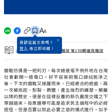
喜歡這篇文章嗎 ?
登入
後立即收藏 !
本文出自 1998 / 12月號雜誌 第150期遠見雜誌
選戰彷彿是一把利刃，每次總是毫不例外地在台灣
社會劃開一道傷口。好不容易把傷口舔拭乾淨之
後，下次的選戰又接踵而來，已經癒合的疤痕，再
一次被挑起、割裂、撒鹽，產生強烈的痛楚。解嚴
以降的歷史，便是在這樣反覆的新仇舊恨交織之下
穿越過來。投票選舉可能是追求民主過程中的必經
途徑，但是否要以如此必要之惡的儀式進行，似乎