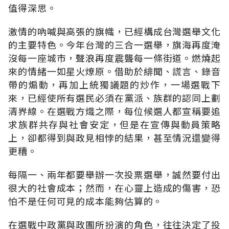
值得深思。
激情的吶喊與高張的旗幟，已經構成台灣選舉文化
的主要特色。今年台灣的三合一選舉，旗海再度淹
沒每一座城市，聲浪再度震聾每一條街道。燃燒起
來的情緒一如星火燎原。借助於緋聞、謊言、錄音
帶的煽動，再加上統獨議題的炒作，一場選戰下
來，已經使所有選民必須在黨派、族群的認同上劃
清界線。在選戰方熾之際，每位候選人都宣稱要追
求族群共存與社會安定，但是在宣傳與動員策略
上，卻都得到與政見相悖的結果，甚至情況還變得
更糟。
每隔一、兩年都要舉辦一次投票選舉，誠然要付出
很大的社會成本；然而，在心靈上造成的傷害，恐
怕不是任何可見的成本能夠估算的。
在選戰中政黨與政團所扮演的角色，往往決定了投