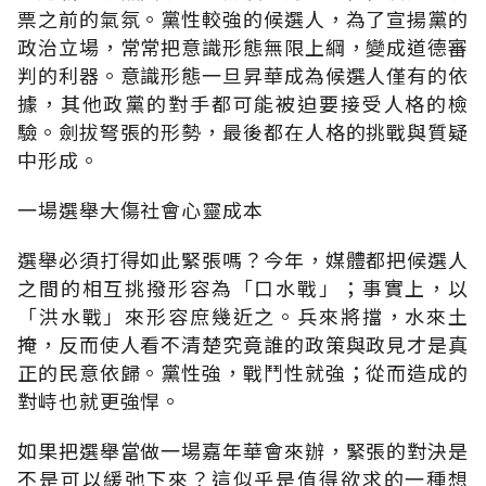
票之前的氣氛。黨性較強的候選人，為了宣揚黨的
政治立場，常常把意識形態無限上綱，變成道德審
判的利器。意識形態一旦昇華成為候選人僅有的依
據，其他政黨的對手都可能被迫要接受人格的檢
驗。劍拔弩張的形勢，最後都在人格的挑戰與質疑
中形成。
一場選舉大傷社會心靈成本
選舉必須打得如此緊張嗎？今年，媒體都把候選人
之間的相互挑撥形容為「口水戰」；事實上，以
「洪水戰」來形容庶幾近之。兵來將擋，水來土
掩，反而使人看不清楚究竟誰的政策與政見才是真
正的民意依歸。黨性強，戰鬥性就強；從而造成的
對峙也就更強悍。
如果把選舉當做一場嘉年華會來辦，緊張的對決是
不是可以緩弛下來？這似乎是值得欲求的一種想