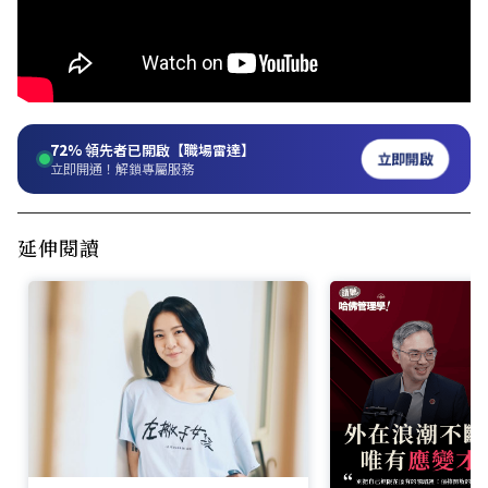
72%
領先者已開啟【職場雷達】
立即開啟
立即開通！解鎖專屬服務
延伸閱讀