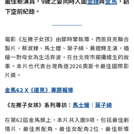
最佳新演員，9歲之姿同時入圍
金鐘
與
金馬
，創
下空前紀錄。
電影《左撇子女孩》由鄒時擎執導、西恩貝克聯合
製片，蔡淑臻、馬士媛、葉子綺、黃鐙輝主演，描
繪一對母女為生活奔波，在台北夜市擺攤維生的故
事。本片也代表台灣角逐2026奧斯卡最佳國際影
片獎。
金馬62 X《遠見》專題報導
《左撇子女孩》系列專訪：
馬士媛
｜
葉子綺
在第62屆金馬獎上，本片共入圍9項，包括最佳劇
情片、最佳男配角、最佳女配角2位、最佳新導