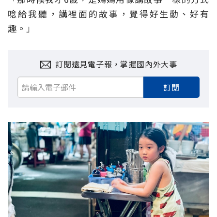
唸給我聽，講裡面的故事，覺得好生動、好有
趣。」
訂閱遠見電子報，掌握國內外大事
訂閱