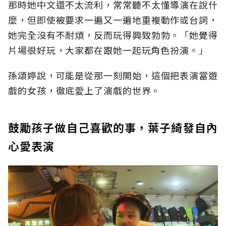
那時她中文還不太流利，常常聽不太懂導演在說什
麼，但即使被要求一遍又一遍地重複動作或台詞，
她完全沒有不耐煩，反而玩得興致勃勃。「她覺得
片場很好玩，大家都在跟她一起玩角色扮演。」
孫頌婷說，可能是從那一刻開始，這個把表演當遊
戲的女孩，徹底愛上了演戲的世界。
鼓勵孩子做自己喜歡的事，葉子綺發自內
心愛表演