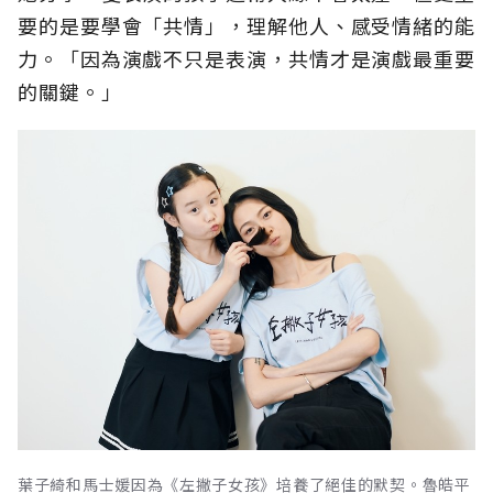
要的是要學會「共情」，理解他人、感受情緒的能
力。「因為演戲不只是表演，共情才是演戲最重要
的關鍵。」
葉子綺和馬士媛因為《左撇子女孩》培養了絕佳的默契。魯皓平