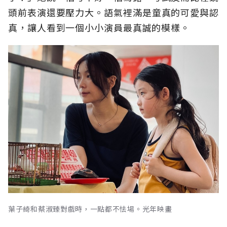
頭前表演還要壓力大。語氣裡滿是童真的可愛與認
真，讓人看到一個小小演員最真誠的模樣。
葉子綺和蔡淑臻對戲時，一點都不怯場。光年映畫