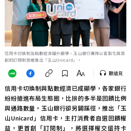
信用卡切換制及點數經濟躍升顯學，玉山銀行團隊以客製化與首
創的訂閱制思維推出「玉山Unicard」。
聽遠見
信用卡切換制與點數經濟已成顯學，各家銀行
紛紛搶進布局生態圈，比拚的多半是回饋比例
與通路數量。玉山銀行卻另闢蹊徑，推出「玉
山Unicard」信用卡，主打消費者自選回饋權
益，更首創「訂閱制」，將選擇權交還持卡