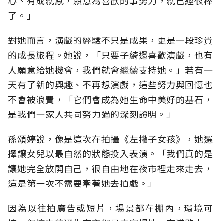
心、有成就感，願意為喜歡的事努力，就已經很棒
了。」
對她而言，演戲的經驗不只是成果，更是一段珍貴
的成長旅程。她說，「只要子綺還喜歡演戲，也有
人願意給她機會，我們就會繼續支持她。」若有一
天有了新的興趣、不再想演戲，這些努力與回憶也
不會被浪費，「它們會成為她生命中美好的基石，
是我們一家人共同努力過的深刻證明。」
孫頌婷說，像是這次在拍攝《左撇子女孩》，她選
擇讓女兒以最自然的狀態投入表演。「我們真的是
讓她完全放開自己，很自由地在夜市裡走來走去，
這是第一次不需要牽著她去拍戲。」
因為以往拍廣告或短片，場景都在棚內，環境可