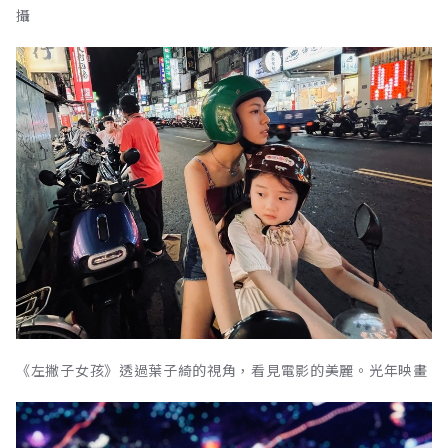
攝
《左撇子女孩》透過葉子綺的視角，看見電影的美麗。光年映畫