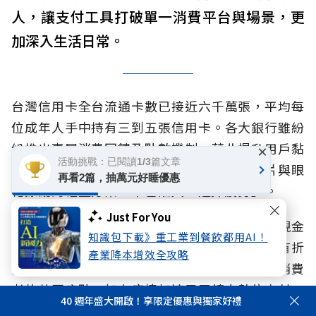
人，讓支付工具打破單一消費平台與場景，更
加深入生活日常。
台灣信用卡全台流通卡數已接近六千萬張，平均每
位成年人手中持有三到五張信用卡。各大銀行雖紛
紛推出專屬消費回饋及點數機制，藉此提升用戶黏
×
活動挑戰：已閱讀1/3篇文章
著與忠誠度，但對消費者而言，面對滿手卡片與眼
再看2篇，抽萬元好睡優惠
花撩亂的權益方案，早已陷入「選擇疲勞」。
Just For You
「卡片太多，導致消費者必須熟記哪一張卡有現金
知識包下載》重工業到餐飲都用AI！
回饋、哪一張適合出國、哪一張在特定通路才有折
產業降本增效全攻略
扣。」玉山銀行資深副總經理林榮華點出多數消費
者的共同痛點。加上疫情加速民眾轉向數位支付，
40 週年盛大開啟！享限定優惠與獨家好禮
越來越多人開始傾向簡單就好，與其追求高回饋，