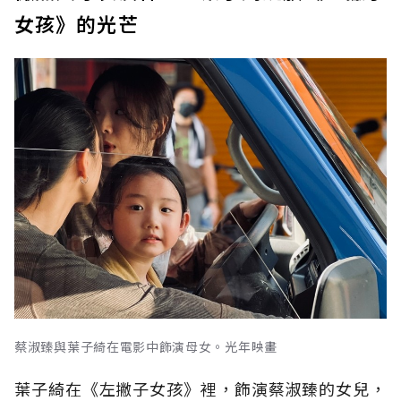
女孩》的光芒
蔡淑臻與葉子綺在電影中飾演母女。光年映畫
葉子綺在《左撇子女孩》裡，飾演蔡淑臻的女兒，