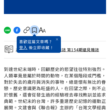
喜歡這篇文章嗎 ?
登入
後立即收藏 !
本文出自 1999 / 4月號雜誌 第154期遠見雜誌
到達世紀末端時，回顧歷史的慾望往往特別強烈。
人類畢竟是屬於時間的動物，在某個階段或門檻，
對於失去的歲月與消失的事物，總是懷有無比的眷
戀。歷史意識更為旺盛的人，在回望之際，則不止
於懷舊，還會從發生過的經驗裡去尋找教訓並追求
典範。世紀末的台灣，許多重建歷史記憶的運動正
展開。文建會與《聯合報》主辦的「台灣文學經典