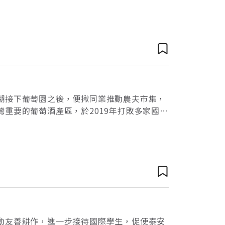
速提醒對方最近健康檢查的結果與注意事項，
湖接下葡萄園之後，便揪同業推動農夫市集，
重要的葡萄酒產區，於2019年打敗多家國際
來自外埔、后里一帶的葡萄，讓外埔葡萄酒的
動友善耕作，進一步接待國際學生，促使泰安