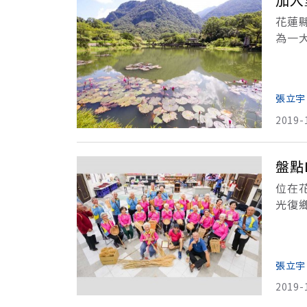
花蓮
為一
展。
的過
張立宇
2019-
盤點
位在
光復
為重
張立宇
2019-