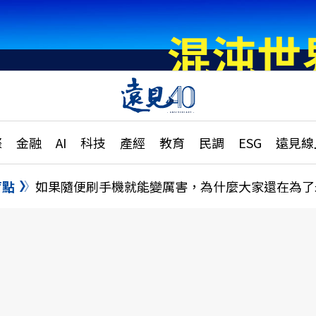
章
特輯
文章
大學升學、職涯攻略
遠
際
金融
AI
科技
產經
教育
民調
ESG
遠見線
國際
更
縣市施政調查全解析
金融
單
民調
盲點
如果隨便刷手機就能變厲害，為什麼大家還在為了
產經
電
好享生活
獨
專欄