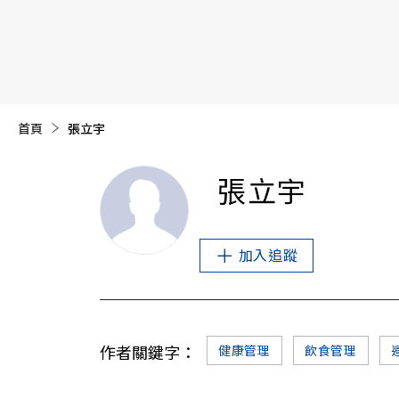
【遠見40週年慶】訂《遠見》贈實用家電3選1+暢銷好
首頁
目前頁面：
張立宇
張立宇
加入追蹤
作者關鍵字：
健康管理
飲食管理