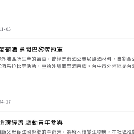
手上的醫護公事包，在偌大的廠區飛奔。見到同事現身，她快
事
11-05
葡萄酒 勇闖巴黎奪冠軍
市外埔區所生產的葡萄，曾經是菸酒公賣局釀酒材料，自劉金
紅酒馬拉松等活動，重拾外埔葡萄酒榮耀。台中市外埔區是台灣
莊，得到巴黎「國際葡萄酒競賽」的「樹生酒莊」，用的就是
04-17
循環經濟 驅動青年參與
照顧父母從法國返鄉的李奇芳，將廢木枝變生物炭，在社區推