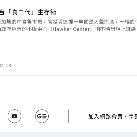
台「食二代」生存術
新加坡的中峇魯市場，會發現這裡一早便是人聲鼎沸，一樓的
政府經營的小販中心（Hawker Center）則不時出現
可說是新加坡餐飲文化的縮影，中式的燒餅油條、潮州美食水
04-28
加入網路會員，享