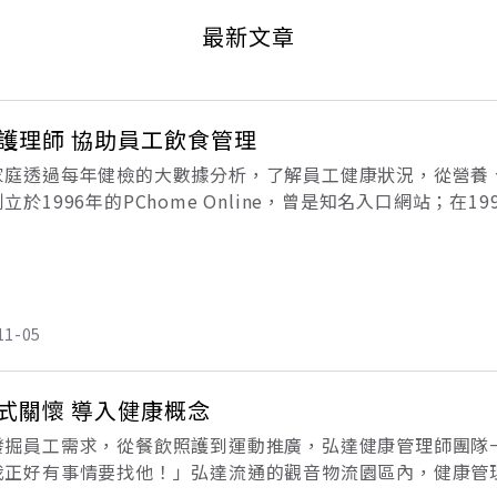
最新文章
護理師 協助員工飲食管理
家庭透過每年健檢的大數據分析，了解員工健康狀況，從營養
立於1996年的PChome Online，曾是知名入口網站；在
展成為B2C網購電商龍頭。網路家庭執行長暨總經理蔡凱文表
11-05
式關懷 導入健康概念
發掘員工需求，從餐飲照護到運動推廣，弘達健康管理師團隊
我正好有事情要找他！」弘達流通的觀音物流園區內，健康管