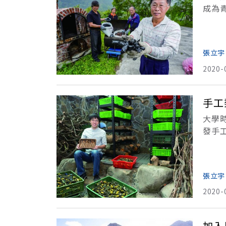
成為
安火
材所
張立宇
2020-
手工
大學
發手
餅與
與
張立宇
2020-
加入