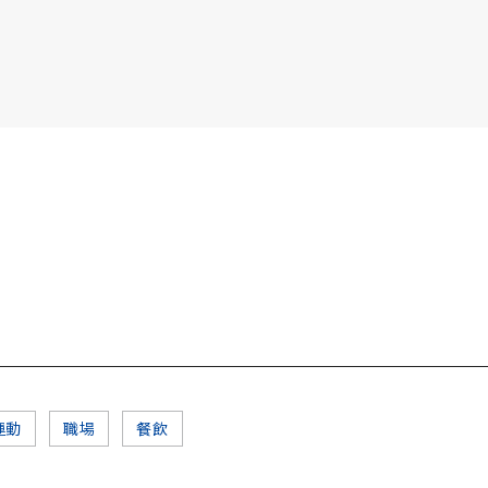
書6選3 特價 3,980 元
運動
職場
餐飲