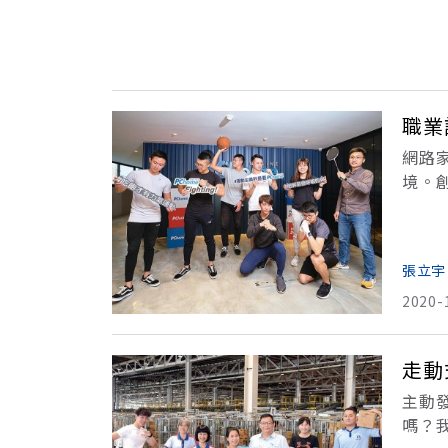
職業
網路
境。創
已發
張立宇
2020-
走動
主動
嗎？