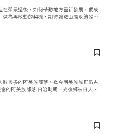
但在榮景過後，如何帶動地方重新發展，便成
」做為再啟動的契機，期待讓羅山能永續發
的陳先生一家人，正專心了解製作泥火山豆腐
人數最多的阿美族部落。迄今阿美族族群仍占
豐富的阿美族部落 日治時期，光復鄉被日人選
和工場」，吸引大量閩客族群移