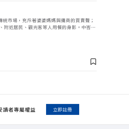
傳統市場，充斥著婆婆媽媽與攤商的買賣聲；
上班族、附近居民、觀光客等人用餐的身影。中峇魯
粿、炒粿條、福建的滷麵、印度的煎餅
受讀者專屬權益
立即註冊