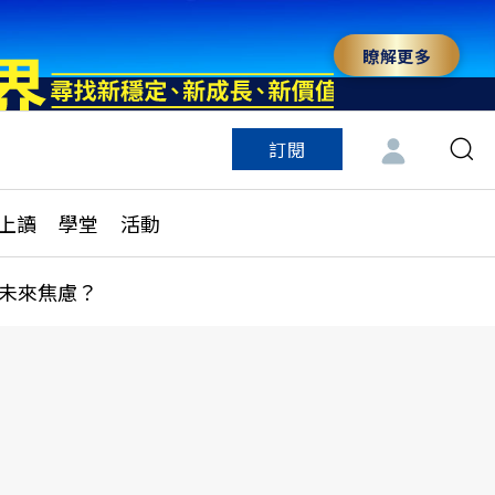
瞭解更多
訂閱
特色頻道
訂閱
見線上讀
ESG遠見
上讀
學堂
活動
多訂閱方案
城市學
刊購買
健康遠見
未來焦慮？
子報訂閱
華人精英論壇
享知識包
領導影響力學院