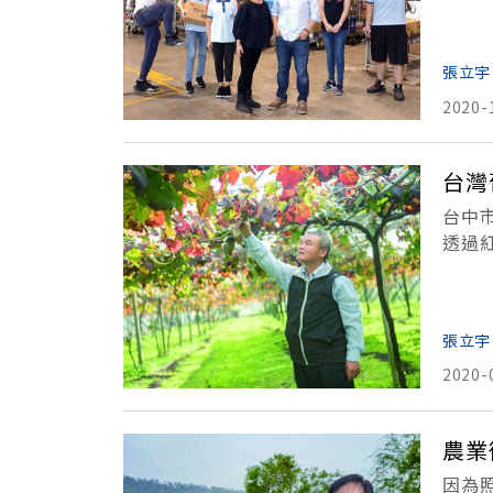
抓起
待同
張立宇
2020-
台灣
台中
透過
級酒
名
張立宇
2020-
農業
因為