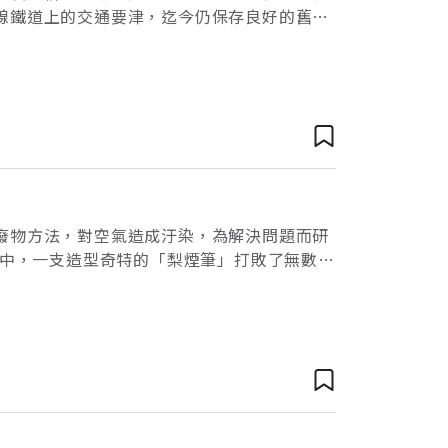
線鐵道上的交通要津，迄今仍保存良好的舊泰
散地。火車站前的市街，矗立著農糧倉庫、製
廢物方法，對空氣造成汙染，為解決問題而研
拔中，一支造型奇特的「梨煙筆」打敗了無數糕
家大廠或百年老店之手，而是由年輕的徐振捷