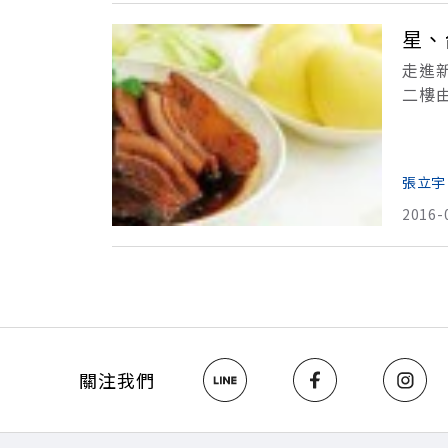
星、
走進
二樓由
市場
張立宇
2016-
關注我們