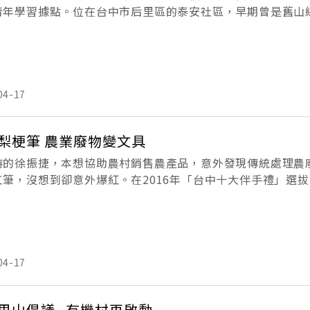
青年學習據點。位在台中市后里區的泰安社區，早期曾是舊山
車站已有百年歷史，更是當時中部農特產品南運北送的重要集
、
04-17
梨梗筆 農業廢物變文具
時的徐振捷，本想協助農村銷售農產品，意外發現傳統處理農
工筆，沒想到卻意外爆紅。在2016年「台中十大伴手禮」選
禮品，得到第一名的殊榮。特別的是，這隻梨煙筆並非出自名
04-17
里山倡議 有機村再啟動