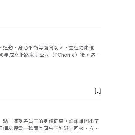
、運動、身心平衡等面向切入，營造健康環
1998年成立網路家庭公司（PChome）後，迄今
示，有健康的員工才能維持
一點一滴妥善員工的身體健康。誰誰誰回來了
理師葛麗霞一聽聞某同事正好派車回來，立刻