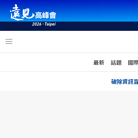
文
最新
最新
話題
國
雜誌目錄
活動
話題
AI
破除資訊
學堂
專題報導
科技
教育
遠見ON AIR
影音
合作