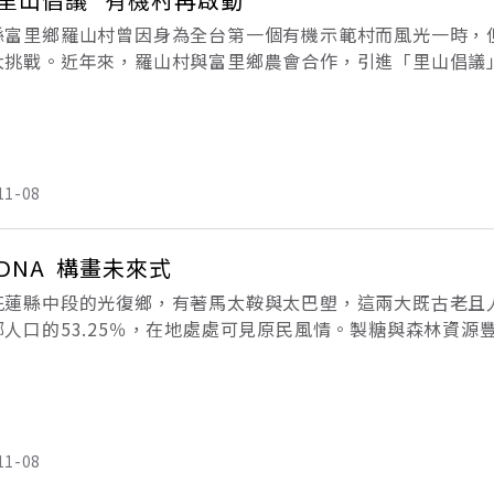
縣富里鄉羅山村曾因身為全台第一個有機示範村而風光一時，
大挑戰。近年來，羅山村與富里鄉農會合作，引進「里山倡議
走進花蓮縣富里鄉羅山村內的「大自然體驗農家」，來自高雄
程。
11-08
DNA 構畫未來式
花蓮縣中段的光復鄉，有著馬太鞍與太巴塱，這兩大既古老且
鄉人口的53.25％，在地處處可見原民風情。製糖與森林資源
要的製糖基地。1921年時，馬太鞍設立的「花蓮港製糖所大
11-08