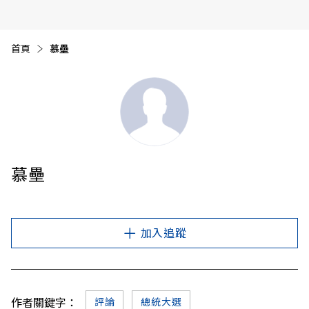
首頁
目前頁面：
慕壘
慕壘
加入追蹤
作者關鍵字：
評論
總統大選