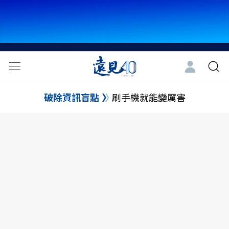
破除資訊盲點
刷手機就能變厲害