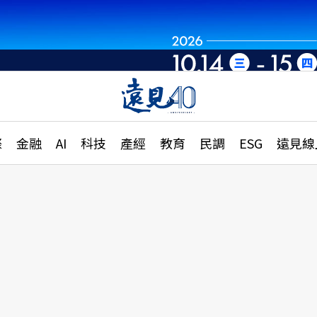
章
特輯
文章
大學升學、職涯攻略
遠
際
金融
AI
科技
產經
教育
民調
ESG
遠見線
國際
更
縣市施政調查全解析
金融
單
民調
產經
電
好享生活
獨
專欄