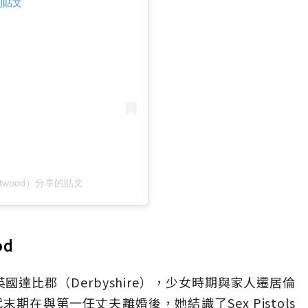
這則貼文
ewestwood）分享的貼文
od
出生於英國達比郡（Derbyshire），少女時期與家人遷居倫
期在與第一任丈夫離婚後，她結識了Sex Pistols