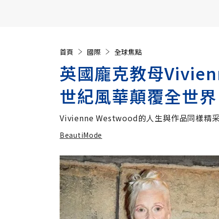
【遠見40週年慶】訂《遠見》贈實用家電3選1+暢銷好
首頁
國際
全球焦點
英國龐克教母Vivien
世紀風華顛覆全世界
Vivienne Westwood的人生與作品同樣精
BeautiMode
加入追蹤
BeautiMode