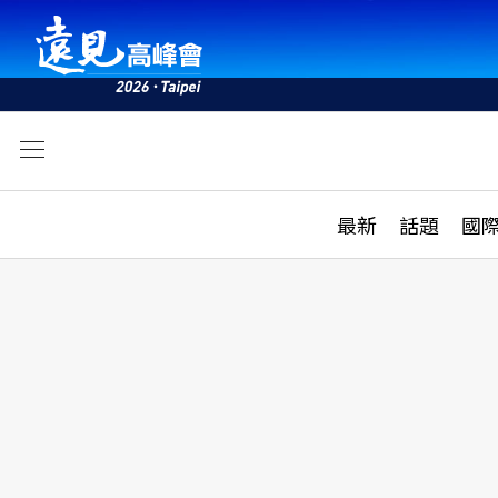
文
最新
最新
話題
國
雜誌目錄
活動
話題
AI
學堂
專題報導
科技
教育
遠見ON AIR
影音
合作