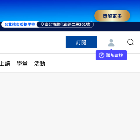
瞭解更多
訂閱
特色頻道
訂閱
見線上讀
ESG遠見
職場雷達
上讀
學堂
活動
多訂閱方案
城市學
刊購買
健康遠見
子報訂閱
華人精英論壇
享知識包
領導影響力學院