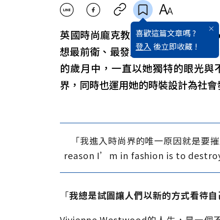
喜歡這篇文章嗎 ?
英國時尚龐克教母Vivienne Wes
登入
後立即收藏 !
想最前衛、最發人深省且具影響力的設計師
的歲月中，一直以她獨特的眼光與
界，同時也運用她的時裝設計為社會
「我進入時尚界的唯一原因就是要摧毀一致
reason I’m in fashion is to des
「
我總是試圖讓人們以新的方式看待自
Vivienne Westwood的人生