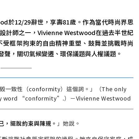
twood於12/29辭世，享壽81歲。作為當代時尚界思
之一，Vivienne Westwood在過去半世紀
不受框架拘束的自由精神重塑、鼓舞並挑戰時尚
發聲，關切氣候變遷、環保議題與人權議題。
性（conformity）這個詞。」（The only
troy word “conformity”.）－Vivienne Westwood
己，擺脫約束與陳規。
」她說。
，是一個不斷挑戰社會既定框架的過程。她來自保守家庭，成