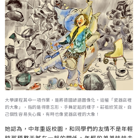
大學課程其中一項作業，是將德國諺語圖像化。這幅「瓷器店裡
的大象」，指的是得意忘形、手舞足蹈的樣子。莊祖欣笑說，自
己個性容易失心瘋，有時也像瓷器店裡的大象！
她認為，中年重返校園，和同學們的友情不是年輕
時那種整天膩在一起的關係。年輕的弟弟妹妹去