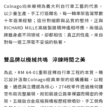
Colnago向來被視為義大利自行車工藝的代表，
以少量生產、手工打造聞名，每一輛車架皆凝聚數
十年造車經驗；這份對細節與品質的堅持，正與
RICHARD MILLE高級製錶精神遙相呼應。兩個品
牌雖身處不同領域，卻都相信：真正的性能，來自
對每一道工序毫不妥協的執著。
雙品牌以機械共鳴 淬鍊時間之美
為此，RM 64-01重新詮釋自行車工程的本質。機
芯設計汲取Colnago經典車架的結構邏輯，以輕
量、通透與立體感為核心，274枚零件透過幾何鏤
空布局完整展現，宛如競速公路車裸露而精密的骨
架。五級鈦合金底板與橋板歷經微噴砂、手工倒角