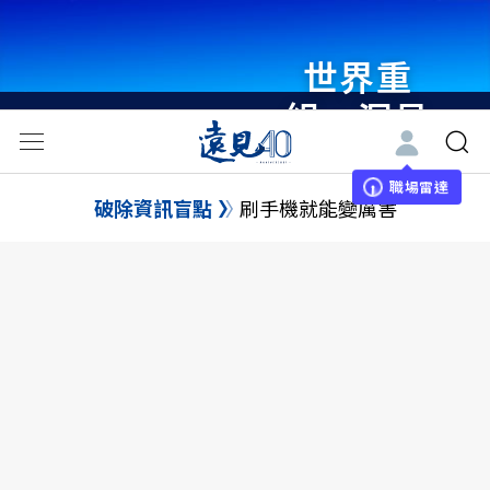
世界重
組・洞見
未來 與
世界領袖
職場雷達
破除資訊盲點
刷手機就能變厲害
同行