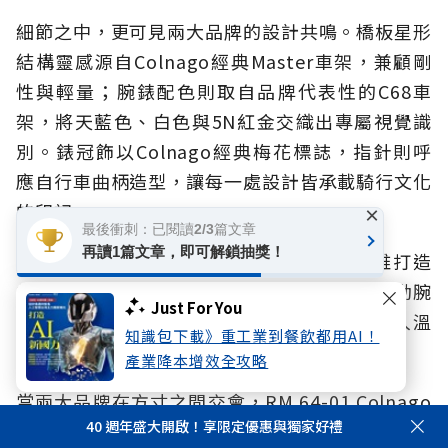
細節之中，更可見兩大品牌的設計共鳴。橋板星形
結構靈感源自Colnago經典Master車架，兼顧剛
性與輕量；腕錶配色則取自品牌代表性的C68車
架，將天藍色、白色與5N紅金交織出專屬視覺識
別。錶冠飾以Colnago經典梅花標誌，指針則呼
應自行車曲柄造型，讓每一處設計皆承載騎行文化
的印記。
×
最後衝刺：已閱讀2/3篇文章
再讀1篇文章，即可解鎖抽獎！
此外，腕錶採用白色Quartz TPT®石英纖維打造
錶殼，兼具輕盈與優異機械性能；首次導入運動腕
Just For You
錶系列核心視覺的5N紅金，在科技材質融入溫
知識包下載》重工業到餐飲都用AI！
潤，展現運動機械與製錶工藝對話的美學高度。
產業降本增效全攻略
當兩大品牌在方寸之間交會，RM 64-01 Colnago
40 週年盛大開啟！享限定優惠與獨家好禮
陀飛輪腕錶所展現的，是對極致工藝的共同信仰，