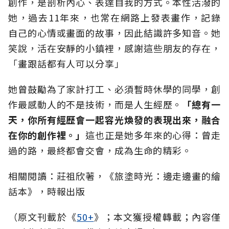
創作，是剖析內心、表達自我的方式。本性活潑的
她，過去11年來，也常在網路上發表畫作，記錄
自己的心情或畫面的故事，因此結識許多知音。她
笑說，活在安靜的小鎮裡，感謝這些朋友的存在，
「畫跟話都有人可以分享」
她曾鼓勵為了家計打工、必須暫時休學的同學，創
作最感動人的不是技術，而是人生經歷。
「總有一
天，你所有經歷會一起容光煥發的表現出來，融合
在你的創作裡。」
這也正是她多年來的心得：曾走
過的路，最終都會交會，成為生命的精彩。
相關閱讀：莊祖欣著，《旅塗時光：邊走邊畫的繪
話本》，時報出版
（原文刊載於《
50+
》；本文獲授權轉載；內容僅