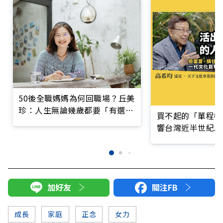
50後全職媽媽為何回職場？丘美
珍：人生無論幾歲都要「有選
買不起的「單程機
擇」
響台灣近半世紀思
加好友
關注FB
成長
家庭
正念
女力