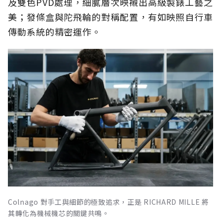
及雙色PVD處理，細膩層次映襯出高級製錶工藝之
美；發條盒與陀飛輪的對稱配置，有如映照自行車
傳動系統的精密運作。
Colnago 對手工與細節的極致追求，正是 RICHARD MILLE 將
其轉化為機械機芯的關鍵共鳴。