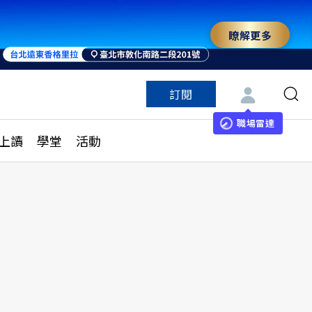
瞭解更多
訂閱
特色頻道
訂閱
見線上讀
ESG遠見
職場雷達
上讀
學堂
活動
多訂閱方案
城市學
刊購買
健康遠見
子報訂閱
華人精英論壇
享知識包
領導影響力學院