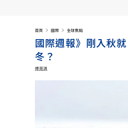
【遠見40週年慶】訂《遠見》贈實用家電3選1+暢銷好
首頁
國際
全球焦點
國際週報》剛入秋就
冬？
傅莞淇
加入追蹤
傅莞淇