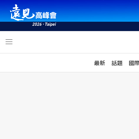
文
最新
最新
話題
國
雜誌目錄
活動
話題
AI
學堂
專題報導
科技
教育
遠見ON AIR
影音
合作