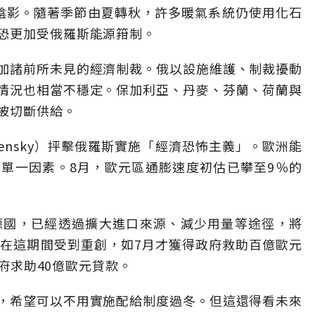
陰影。隨著季節由夏轉秋，許多暖氣系統仍使用化石
恐更加受俄羅斯能源箝制。
加諸前所未見的經濟制裁。俄以設施維護、制裁擾動
情況也相當不穩定。保加利亞、丹麥、芬蘭、荷蘭與
被切斷供給。
Zelensky）抨擊俄羅斯實施「經濟恐怖主義」。歐洲能
單一因素。8月，歐元區通膨速度初估已攀至9％的
德國，已經透過擴大進口來源、減少用量等途徑，將
司在這期間受到重創，如7月才獲得政府救助百億歐元
政府求助40億歐元貸款。
，希望可以不用實施配給制度過冬。但這還得看未來