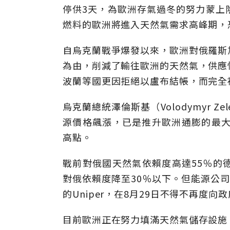
停供3天，為歐洲存氣過冬的努力蒙上
燃料的歐洲將進入天然氣需求高峰期，
自烏克蘭戰爭爆發以來，歐洲對俄羅斯
為由，削減了輸往歐洲的天然氣，供應
波蘭等國更因拒絕以盧布結帳，而完全
烏克蘭總統澤倫斯基（Volodymyr 
源價格飆漲，已是推升歐洲通膨的最大
高點。
戰前對俄國天然氣依賴度高達55％的
對俄依賴度降至30％以下。但能源公
的Uniper，在8月29日不得不再度向
目前歐洲正在努力填滿天然氣儲存設施