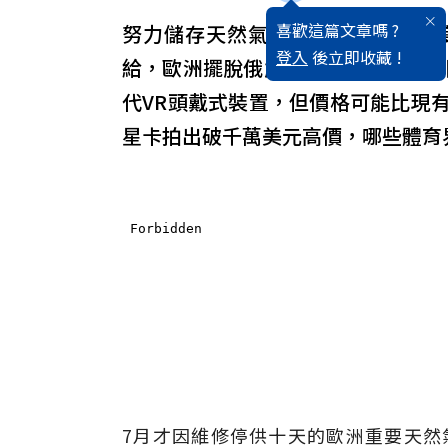
喜歡這篇文章嗎 ?
努力儲存天然氣以過冬的歐洲，再
登入
後立即收藏 !
給，歐洲擺脫俄能源的過程預計還將
代VR頭戴式裝置，但價格可能比現
星卡拍出破千萬美元高價，哪些體育
7月才因維修停供十天的歐洲重要天然