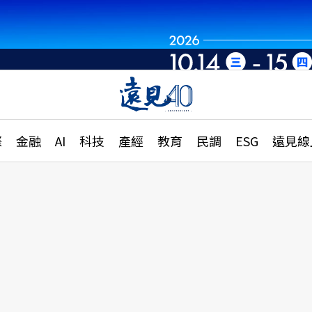
章
特輯
文章
大學升學、職涯攻略
遠
際
金融
AI
科技
產經
教育
民調
ESG
遠見線
國際
更
縣市施政調查全解析
金融
單
民調
產經
電
好享生活
獨
專欄