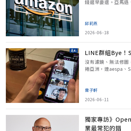
錢遲早要還。亞馬遜、
的速度舉債，還可能延
Stanley）近期一份
邱莉燕
2026-06-18
LINE群組Bye
沒有濾鏡、無法修圖，
捲亞洲，連aespa、
如何能夠承接Meta
人竟然完全不會中文
曾子軒
2026-06-11
獨家專訪》Ope
業最常犯的錯