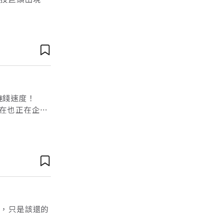
跳水，並衝擊
燒錢速度！
現在也正在企業
卡位企業級AI
雷，只是該還的