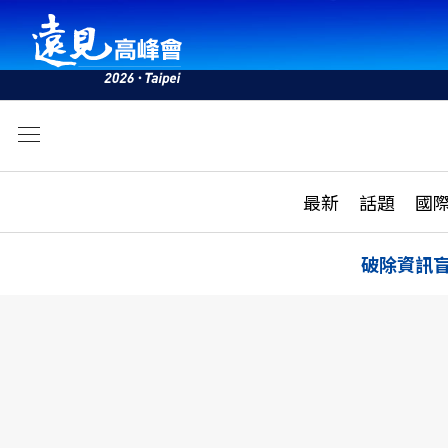
文
最新
最新
話題
國
雜誌目錄
活動
話題
AI
破除資訊
學堂
專題報導
科技
教育
遠見ON AIR
影音
合作