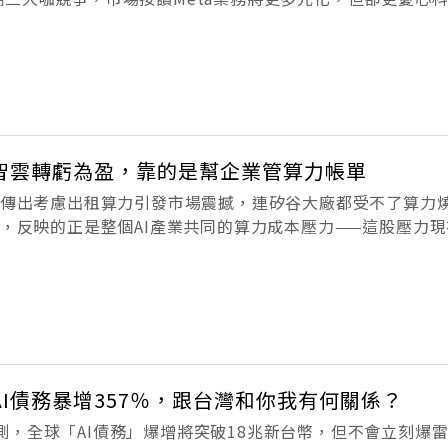
I投資放緩。「大咖算力恐過剩」的恐慌引發美國科技股1日大
2
台智雲轉虧為盈，靠的是幫企業管算力帳單
本週傳出考慮出租算力引發市場震撼，連矽谷大廠都受不了算力
畫，反映的正是整個AI產業共同的算力成本壓力——這股壓力
支出成為企業投資難題，5月底興櫃的台智雲（7735）也積極
算力、平台、
I債務暴增357％，跟台灣和你我有何關係？
測，全球「AI債務」爆增將突破18兆新台幣，但不會立刻爆