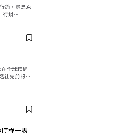
行銷，還是原
 行銷
域。 的確，例
次在全球精簡
透社先前報
有一波更大規模
要時程一表