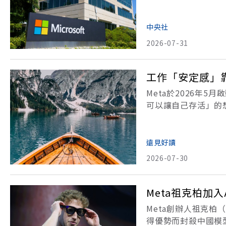
（AI）無條件買單
業砸錢興建AI資料中
中央社
2026-07-31
工作「安定感」
Meta於2026年
可以讓自己存活」的
「身在大型企業＝讓
公司》一書，作者：m
遠見好讀
2026-07-30
Meta祖克柏加
Meta創辦人祖克柏（
得優勢而封殺中國模型，