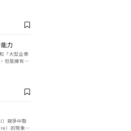
他們繼續支持企
的能力
」和「大型企業
，但是擁有
自《個人無限
AI）競爭中取
ure）的現象，