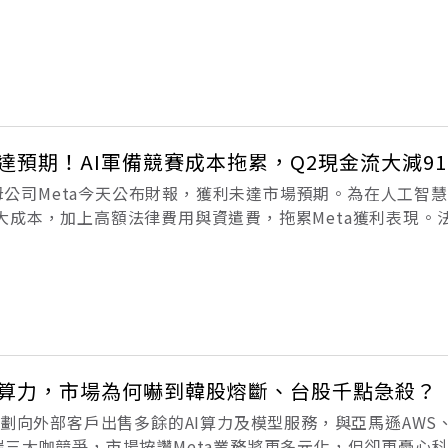
。祖克柏接受英國「金融時報」專訪時表示，禁止中國最先進
未達預期！AI軍備競賽成本拖累，Q2現金流大減9
k）母公司Meta今天公布財報，獲利未達市場預期。為在人工智慧
大成本，加上高額法律費用與資遣費，拖累Meta獲利表現。
報顯示淨利較去年同期下滑14%，降至158億美元，不過營收年增
期，
AI算力，市場為何嚇到韓股熔斷、台股千點急殺？
規劃向外部客戶出售多餘的AI算力及模型服務，與亞馬遜AWS、微
ud等雲端三大咖競爭，市場按讚Meta業務將更多元化，但卻更憂