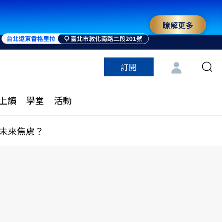
瞭解更多
訂閱
特色頻道
訂閱
見線上讀
ESG遠見
上讀
學堂
活動
多訂閱方案
城市學
刊購買
健康遠見
未來焦慮？
子報訂閱
華人精英論壇
享知識包
領導影響力學院