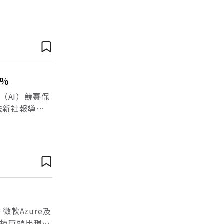
AI進入美國並
1%
（AI）競賽保
法新社報導，
28%達608
軟Azure及
心科技巨頭出現算