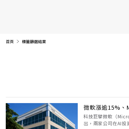
【遠見40週年慶】訂《遠見》贈實用家電3選1+暢銷好
首頁
目前頁面：
標籤篩選結果
微軟漲逾15%、
科技巨擘微軟（Micr
出，兩家公司在AI