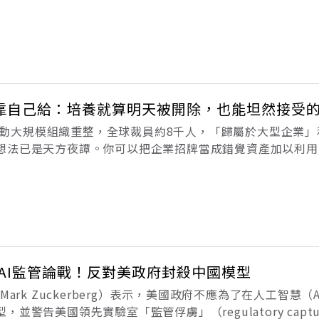
的蜜月期已經結束。華爾街日報指出，投資人已表明，若要讓
心、開發AI模
靠自己給：培養就算明天被開除，也能坦然接受
5月啟動大規模組織重整，全球裁員約8千人，「歸屬於大型企業
想法已是天方夜譚。你可以把企業招牌當成錯覺資產加以利用
自己安定」這樣的錯覺，可說是非常危險的事情。（本文節錄
oto，方舟文化出版，
入AI監管論戰！反對美政府封殺中國模型
Mark Zuckerberg）表示，美國政府不應為了在人工智慧（
並警告美國領先實驗室「監管俘虜」（regulatory capt