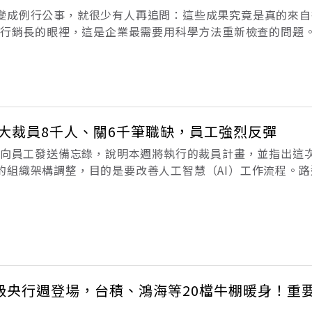
變成例行公事，就很少有人再追問：這些成果究竟是真的來自
ta行銷長的眼裡，這是企業最需要用科學方法重新檢查的問題。
），這個幾乎人人耳熟能詳的名詞，已成為各行各業都賣力投入的領
代
全球大裁員8千人、關6千筆職缺，員工強烈反彈
今天向員工發送備忘錄，說明本週將執行的裁員計畫，並指出這
的組織架構調整，目的是要改善人工智慧（AI）工作流程。路
月20日正式發送解僱通知，裁減10%員工，約8000人，並另
年稍後執行。根據路
級央行週登場，台積、鴻海等20檔牛棚暖身！重