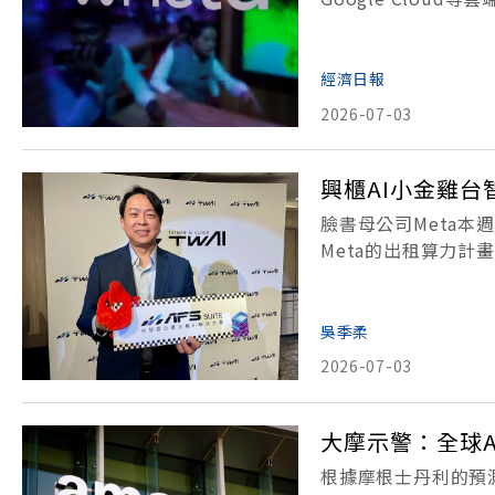
力過剩情況，使得A
台、日、韓股市昨（
經濟日報
2026-07-03
興櫃AI小金雞
臉書母公司Meta
Meta的出租算力計
端發酵。隨著AI算力
Agent賽道，整合
吳季柔
2026-07-03
大摩示警：全球A
根據摩根士丹利的預