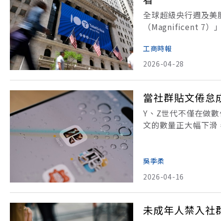
全球超級央行週及美
（Magnificen
級四大CSP（雲端
工商時報
會同時於本週登場，
2026-04-28
當社群貼文倦怠
Y、Z世代不僅在做
文的數量正大幅下滑
從BeReal、Loc
如何走出自己的賽道
吳季柔
2026-04-16
未成年人禁入社