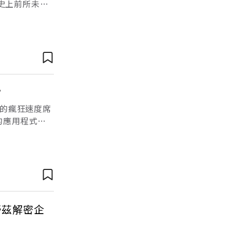
以史上前所未見
gan
？
載的瘋狂速度席
造的應用程式，
轉戰使用？創辦
舒茲解密企