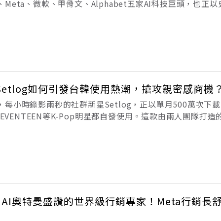
Meta、微軟、甲骨文、Alphabet五家AI科技巨頭，也正
長了要付給台灣AI伺服器業者貨款的天數。摩根史丹利（Mor
深度研
！Setlog如何引發台韓使用熱潮，搶攻親密感商機
每小時錄影兩秒的社群新星Setlog，正以單月500萬次下
SEVENTEEN等K-Pop明星都自發使用。這款由兩人團隊打
棄守的熟人社交市場？也讓懶得回LINE群組的台灣年輕族群
與
nAI奧特曼盛讚的世界級行銷專家！Meta行銷長