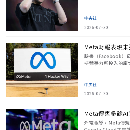
可能會壓制國內競爭
非「有效的
中央社
2026-07-30
Meta財報表現
臉書（Faceboo
持競爭力所投入的龐
Meta公佈第二季財
億美元，高於市場預
中央社
2026-07-30
Meta傳售多餘
外電報導，Meta傳
Google Clo