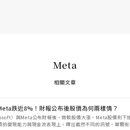
書6選3 特價 3,980 元
Meta
相關文章
Meta跌近8%！財報公布後股價為何兩樣情？
osoft）與Meta公布財報後，微軟股價大漲，Meta股價則
投資的變現能力與現金流表現上，釋出截然不同的訊號。華爾街