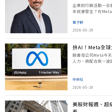
企業的行銷活動一旦
本就會發生？在Me
（marketing
曾子軒
子俯拾即是：傳產三
2026-05-29
拚AI！Meta
臉書母公司Meta
人力，將配合新一波
導，Meta計劃在5
的裁員行動，預計今
中央社
2026-05-20
美股財報週、超
看