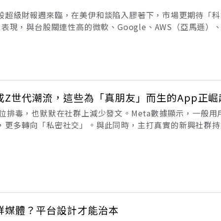
股超級財報週來臨，在美伊和談陷入膠著下，市場更期待「科
t 7）」表現，與台股關連性高的微軟、Google、AWS（亞馬遜）
服務供應商）及蘋果將發布財報，加上台廠也有多家重量級AI
相關概念股
成Z世代潮流，這些為「真朋友」而生的App正崛
數位排毒，也默默在社群上減少發文。Meta數據顯示，一般用
，更多轉向「私密社交」。與此同時，主打真實的新興社群持
ket到最近在台灣爆紅的Retro，這些為「真朋友」互動打造的新
？還記得那
群媒體？平台設計才能治本