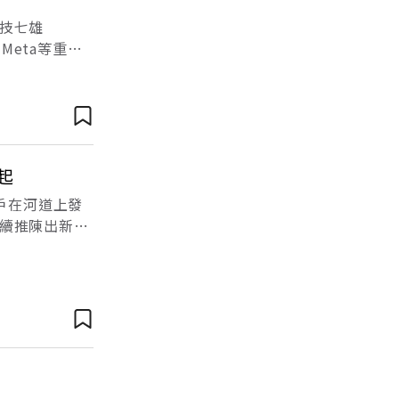
技七雄
、Meta等重量
相關概念股法說
起
戶在河道上發
續推陳出新，
興社群App，