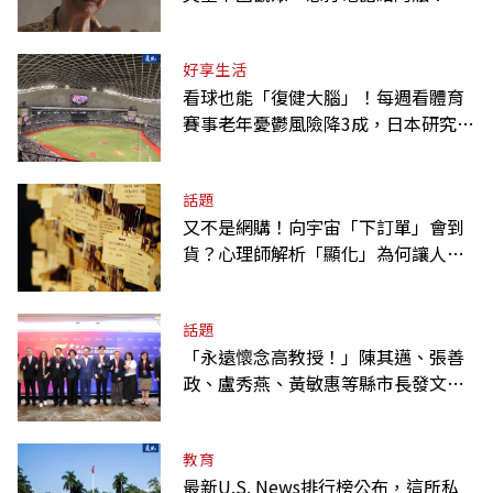
好享生活
看球也能「復健大腦」！每週看體育
賽事老年憂鬱風險降3成，日本研究：
到現場效果更好
話題
又不是網購！向宇宙「下訂單」會到
貨？心理師解析「顯化」為何讓人無
法自拔
話題
「永遠懷念高教授！」陳其邁、張善
政、盧秀燕、黃敏惠等縣市長發文弔
唁高希均
教育
最新U.S. News排行榜公布，這所私