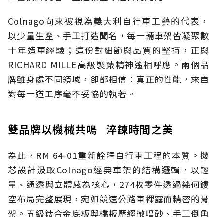
Colnago向來被視為義大利自行車工藝的代表，
以少量生產、手工打造聞名，每一輛車架皆凝聚數
十年造車經驗；這份對細節與品質的堅持，正與
RICHARD MILLE高級製錶精神遙相呼應。兩個品
牌雖身處不同領域，卻都相信：真正的性能，來自
對每一道工序毫不妥協的執著。
雙品牌以機械共鳴 淬鍊時間之美
為此，RM 64-01重新詮釋自行車工程的本質。機
芯設計汲取Colnago經典車架的結構邏輯，以輕
量、通透與立體感為核心，274枚零件透過幾何鏤
空布局完整展現，宛如競速公路車裸露而精密的骨
架。五級鈦合金底板與橋板歷經微噴砂、手工倒角