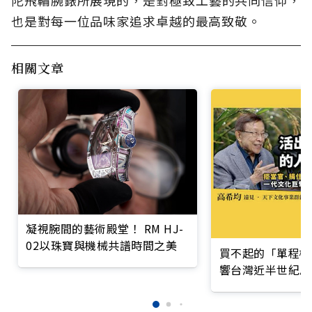
陀飛輪腕錶所展現的，是對極致工藝的共同信仰，
也是對每一位品味家追求卓越的最高致敬。
相關文章
凝視腕間的藝術殿堂！ RM HJ-
02以珠寶與機械共譜時間之美
買不起的「單程機
響台灣近半世紀思