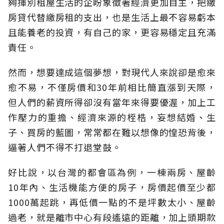
夠揮別租屋生活的企盼象徵著經濟更加自主，把繳
房貸代替繳房租的支出，也是生活上最不容易虧本
且能養老的投資，有自己的家，更容易穩定且充滿
責任。
然而，想要達成這個夢想，對現代人來說卻是愈來
愈不易，不僅房價和30年前相比簡直漲到天際，
但人們的薪資所得卻沒有當年來得要優渥，加上工
作壓力的重擔、經濟來源的桎梏，妄想結婚、生
子、買房的藍圖，常常都在難以想像的惶恐背後，
逼著人們不得不打退堂鼓。
好比說，以台灣的都會區為例，一棟兩房、屋齡
10年內、生活機能方便的房子，房價起價至少都
1000萬起跳，再低價一點的不是坪數太小、屋齡
過老，就是離市中心有段遙遠的距離，加上頭期款