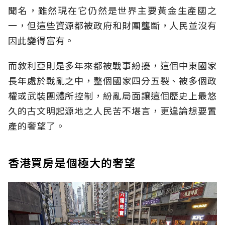
聞名，雖然現在它仍然是世界主要黃金生產國之
一，但這些資源都被政府和財團壟斷，人民並沒有
因此變得富有。
而敘利亞則是多年來都被戰事紛擾，這個中東國家
長年處於戰亂之中，整個國家四分五裂、被多個政
權或武裝團體所控制，紛亂局面讓這個歷史上最悠
久的古文明起源地之人民苦不堪言，更遑論想要置
產的奢望了。
香港買房是個極大的奢望