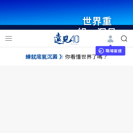
世界重
組・洞見
未來 與
世界領袖
職場雷達
練就底氣沉澱
你看懂世界了嗎？
同行