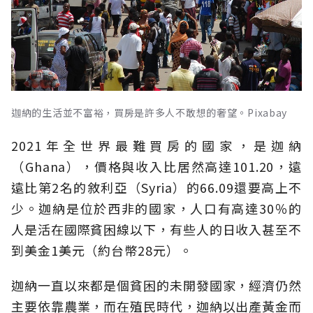
迦納的生活並不富裕，買房是許多人不敢想的奢望。Pixabay
2021年全世界最難買房的國家，是迦納
（Ghana），價格與收入比居然高達101.20，遠
遠比第2名的敘利亞（Syria）的66.09還要高上不
少。迦納是位於西非的國家，人口有高達30％的
人是活在國際貧困線以下，有些人的日收入甚至不
到美金1美元（約台幣28元）。
迦納一直以來都是個貧困的未開發國家，經濟仍然
主要依靠農業，而在殖民時代，迦納以出產黃金而