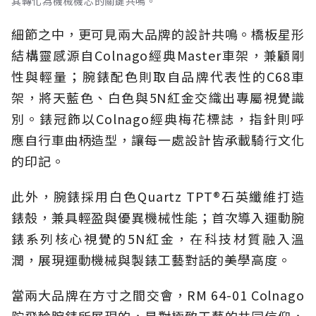
其轉化為機械機芯的關鍵共鳴。
細節之中，更可見兩大品牌的設計共鳴。橋板星形
結構靈感源自Colnago經典Master車架，兼顧剛
性與輕量；腕錶配色則取自品牌代表性的C68車
架，將天藍色、白色與5N紅金交織出專屬視覺識
別。錶冠飾以Colnago經典梅花標誌，指針則呼
應自行車曲柄造型，讓每一處設計皆承載騎行文化
的印記。
此外，腕錶採用白色Quartz TPT®石英纖維打造
錶殼，兼具輕盈與優異機械性能；首次導入運動腕
錶系列核心視覺的5N紅金，在科技材質融入溫
潤，展現運動機械與製錶工藝對話的美學高度。
當兩大品牌在方寸之間交會，RM 64-01 Colnago