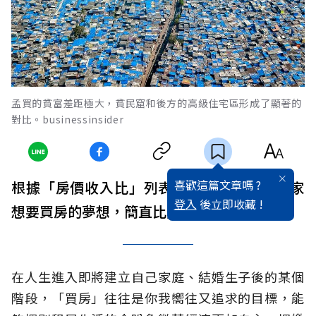
孟買的貧富差距極大，貧民窟和後方的高級住宅區形成了顯著的
對比。businessinsider
喜歡這篇文章嗎 ?
根據「房價收入比」列表，更能發現某些國家
登入
後立即收藏 !
想要買房的夢想，簡直比登天還難。
在人生進入即將建立自己家庭、結婚生子後的某個
階段，「買房」往往是你我嚮往又追求的目標，能