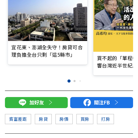
宜花東、澎湖全失守！房貸可合
理負擔全台只剩「這5縣市」
買不起的「單程機
響台灣近半世紀思
加好友
關注FB
貧富差距
房貸
房價
買房
打房