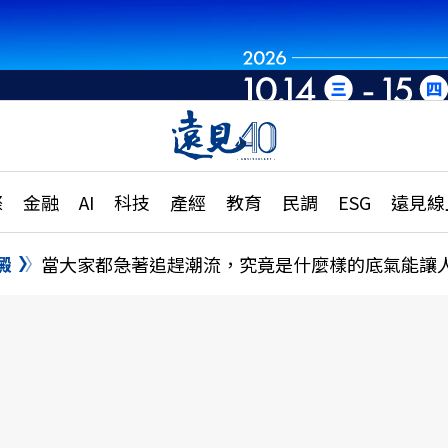
章
特輯
文章
大學升學、職涯攻略
遠
際
金融
AI
科技
產經
教育
民調
ESG
遠見線
國際
更
縣市施政調查全解析
金融
單
民調
澱
當大家都急著追趕潮流，究竟是什麼樣的底氣能讓
產經
電
好享生活
獨
專欄