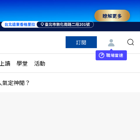
瞭解更多
訂閱
特色頻道
訂閱
見線上讀
ESG遠見
職場雷達
上讀
學堂
活動
多訂閱方案
城市學
刊購買
健康遠見
人氣定神閒？
子報訂閱
華人精英論壇
享知識包
領導影響力學院