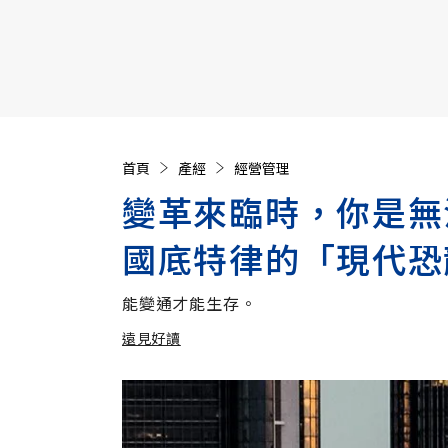
【遠見40週年慶】訂《遠見》贈實用家電3選1+暢銷好
首頁
產經
經營管理
變革來臨時，你是無
國底特律的「現代恐
能變通才能生存。
遠見好讀
加入追蹤
遠見好讀