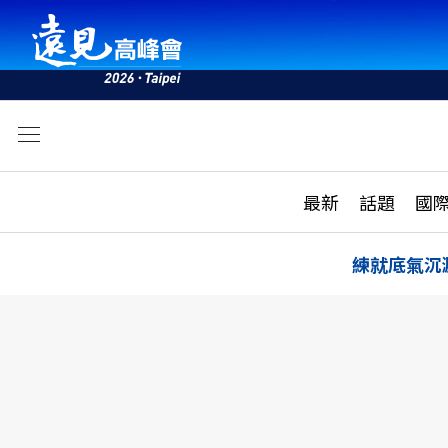
文
最新
最新
話題
國
雜誌目錄
活動
話題
AI
練就底氣沉
學堂
專題報導
科技
教育
遠見ON AIR
影音
合作