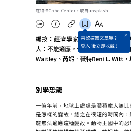
底特律Cobo Center。取自unsplash
喜歡這篇文章嗎 ?
編按：經濟學家都承認市場上物競
登入
後立即收藏 !
人：不能適應，便遭淘汰。（本文摘自
Waitley、芮妮．薇特Reni L. Wi
別學恐龍
一億年前，地球上處處是體積龐大無比
是怎樣的變故，總之在很短的時間內，
龍無法適應這種變故。動物王國中的恐