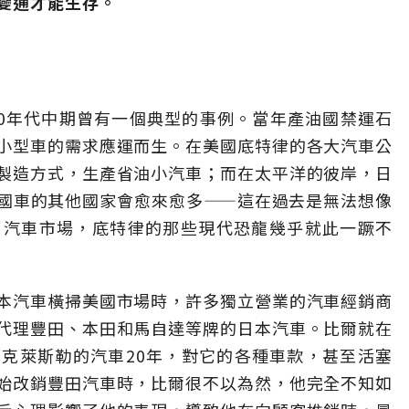
變通才能生存。
70年代中期曾有一個典型的事例。當年產油國禁運石
小型車的需求應運而生。在美國底特律的各大汽車公
製造方式，生產省油小汽車；而在太平洋的彼岸，日
國車的其他國家會愈來愈多——這在過去是無法想像
了汽車市場，底特律的那些現代恐龍幾乎就此一蹶不
本汽車橫掃美國市場時，許多獨立營業的汽車經銷商
代理豐田、本田和馬自達等牌的日本汽車。比爾就在
克萊斯勒的汽車20年，對它的各種車款，甚至活塞
始改銷豐田汽車時，比爾很不以為然，他完全不知如