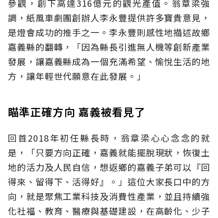
參觀，創下高達316億元的觀光產值。翁章梁強
調，紙風車劇團創辦人李永豐提供許多寶貴意見，
是燈會成功的推手之一。李永豐則感性地描述故鄉
嘉義縣的翻轉，「因為縣長引進無人機等創新產業
發展，讓嘉義縣成為一個充滿希望、愉悅生活的地
方，讓年輕世代願意在此發展。」
瞄準正確方向 嘉義被看見了
回首2018年初任縣長時，翁章梁心心念念的就
是，「只要方向正確，嘉義就能擺脫現狀，恢復土
地的活力及人民自信，想返鄉的嘉義子弟可以『回
得來、留得下、活得好』。」這位大家長口中的方
向，就是聚焦工業科技及消費性產業，並且持續強
化社福、教育、醫療與基礎建設，在高齡化、少子