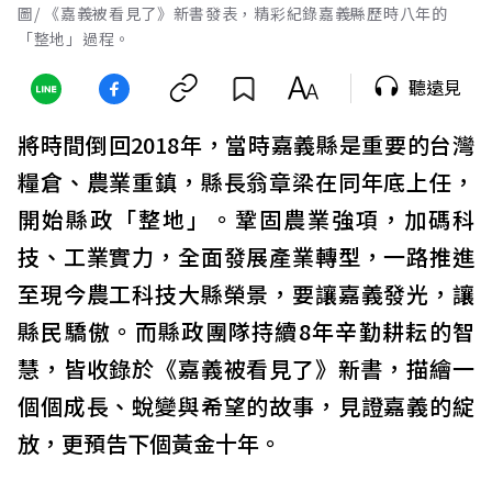
圖/ 《嘉義被看見了》新書發表，精彩紀錄嘉義縣歷時八年的
「整地」過程。
聽遠見
將時間倒回2018年，當時嘉義縣是重要的台灣
糧倉、農業重鎮，縣長翁章梁在同年底上任，
開始縣政「整地」。鞏固農業強項，加碼科
技、工業實力，全面發展產業轉型，一路推進
至現今農工科技大縣榮景，要讓嘉義發光，讓
縣民驕傲。而縣政團隊持續8年辛勤耕耘的智
慧，皆收錄於《嘉義被看見了》新書，描繪一
個個成長、蛻變與希望的故事，見證嘉義的綻
放，更預告下個黃金十年。