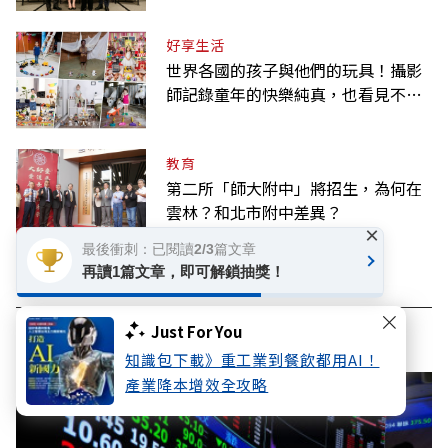
好享生活
世界各國的孩子與他們的玩具！攝影
師記錄童年的快樂純真，也看見不同
背景與文化
教育
第二所「師大附中」將招生，為何在
雲林？和北市附中差異？
×
最後衝刺：已閱讀2/3篇文章
再讀1篇文章，即可解鎖抽獎！
看此文章的人也看了..
Just For You
知識包下載》重工業到餐飲都用AI！
產業降本增效全攻略