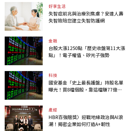
好享生活
失智症前兆與治療別焦慮？安達人壽
失智險陪您建立失智防護網
金融
台股大漲1250點「歷史收盤第11大漲
點」！電子權值、矽光子強勢
科技
國安基金「史上最長護盤」持股名單
曝光！買8檔個股，靠這檔賺77億最
多
產經
HBR百強贈獎〉迎戰地緣政治與AI浪
潮！揭密企業如何打造A+韌性