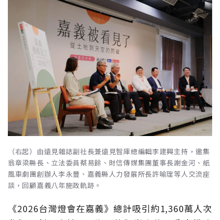
（右起）由遠見雜誌副社長兼遠見智庫總編輯李建興主持，邀集
翁章梁縣長、立法委員蔡易餘、財信傳媒集團董事長謝金河、紙
風車劇團創辦人李永豐、嘉義縣人力發展所長許喻理等人交流座
談，回顧嘉義八年施政軌跡。
《2026台灣燈會在嘉義》總計吸引約1,360萬人次