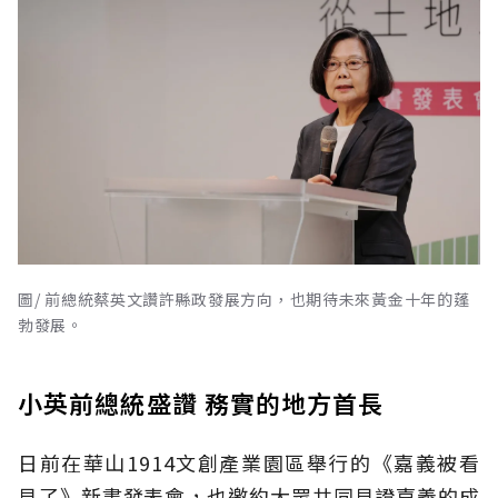
圖/ 前總統蔡英文讚許縣政發展方向，也期待未來黃金十年的蓬
勃發展。
小英前總統盛讚 務實的地方首長
日前在華山1914文創產業園區舉行的《嘉義被看
見了》新書發表會，也邀約大眾共同見證嘉義的成