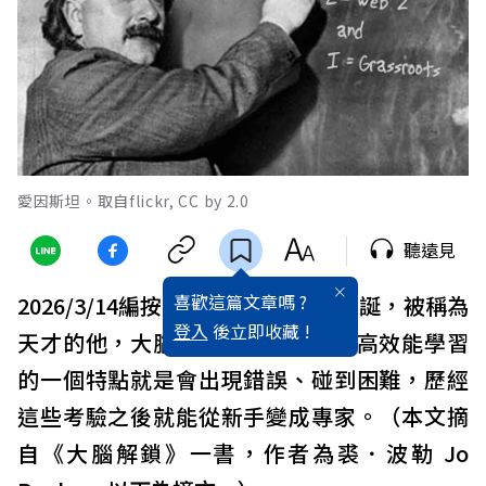
愛因斯坦。取自flickr, CC by 2.0
聽遠見
喜歡這篇文章嗎 ?
2026/3/14編按：今日是愛因斯坦冥誕，被稱為
登入
後立即收藏 !
天才的他，大腦真的異於常人嗎？高效能學習
的一個特點就是會出現錯誤、碰到困難，歷經
這些考驗之後就能從新手變成專家。（本文摘
自《大腦解鎖》一書，作者為裘．波勒 Jo