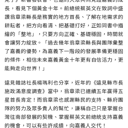
長，看見下個黃金十年。前總統蔡英文在致詞中盛
讚翁章梁縣長是務實的地方首長、了解在地需求的
耕耘者，把方向看清、把基礎打好，正如同書中描
繪的「整地」，只要方向正確、基礎穩固，時間就
會讓努力綻放。「過去幾年翁章梁縣長與團隊彙整
了嘉義的優勢，為嘉義下一階段的發展準備更穩固
的條件，相信未來嘉義黃金十年更有自信活力，更
能夠走向世界！」
遠見雜誌社長楊瑪利也分享，近年的《遠見縣市長
施政滿意度調查》當中，翁章梁已連續五年贏得五
星首長肯定！而翁章梁也感謝縣民的支持、縣府團
隊的努力及眾多貴人的幫忙，謙稱自己只是掌握台
灣往南部發展的契機、掌握蔡英文前總統支持嘉義
的機會，可以有些許成績，向嘉義人交代！