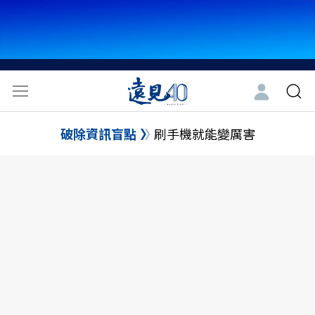
破除資訊盲點
刷手機就能變厲害