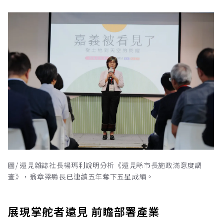
圖/ 遠見雜誌社長楊瑪利說明分析《遠見縣市長施政滿意度調
查》，翁章梁縣長已連續五年奪下五星成績。
展現掌舵者遠見 前瞻部署產業