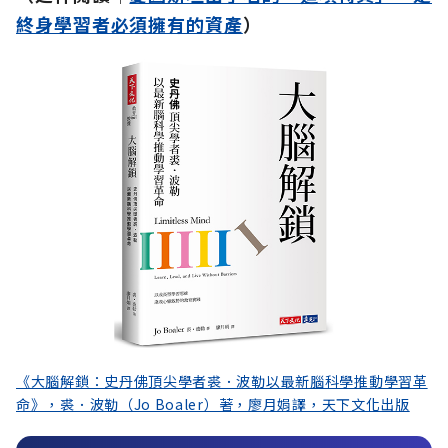
終身學習者必須擁有的資產
）
《大腦解鎖：史丹佛頂尖學者裘．波勒以最新腦科學推動學習革
命》，裘．波勒（Jo Boaler）著，廖月娟譯，天下文化出版