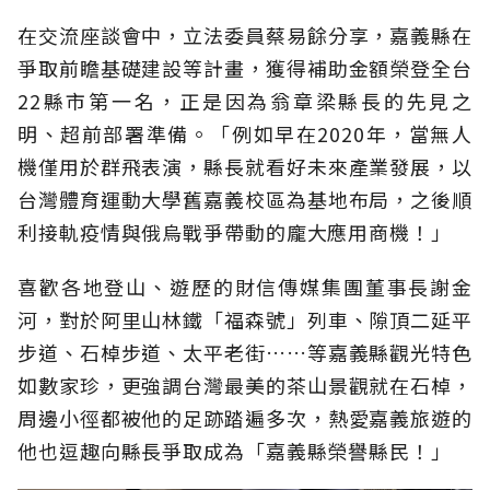
在交流座談會中，立法委員蔡易餘分享，嘉義縣在
爭取前瞻基礎建設等計畫，獲得補助金額榮登全台
22縣市第一名，正是因為翁章梁縣長的先見之
明、超前部署準備。「例如早在2020年，當無人
機僅用於群飛表演，縣長就看好未來產業發展，以
台灣體育運動大學舊嘉義校區為基地布局，之後順
利接軌疫情與俄烏戰爭帶動的龐大應用商機！」
喜歡各地登山、遊歷的財信傳媒集團董事長謝金
河，對於阿里山林鐵「福森號」列車、隙頂二延平
步道、石棹步道、太平老街……等嘉義縣觀光特色
如數家珍，更強調台灣最美的茶山景觀就在石棹，
周邊小徑都被他的足跡踏遍多次，熱愛嘉義旅遊的
他也逗趣向縣長爭取成為「嘉義縣榮譽縣民！」