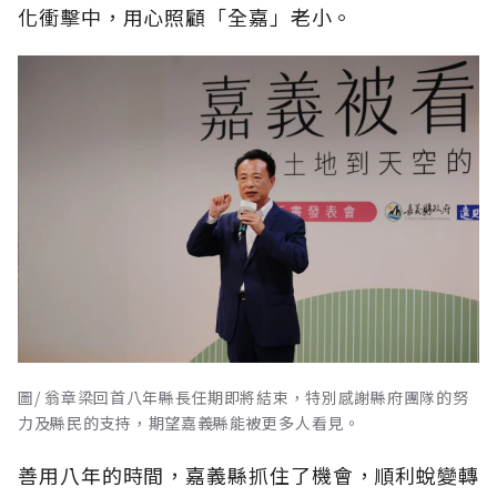
化衝擊中，用心照顧「全嘉」老小。
圖/ 翁章梁回首八年縣長任期即將結束，特別感謝縣府團隊的努
力及縣民的支持，期望嘉義縣能被更多人看見。
善用八年的時間，嘉義縣抓住了機會，順利蛻變轉