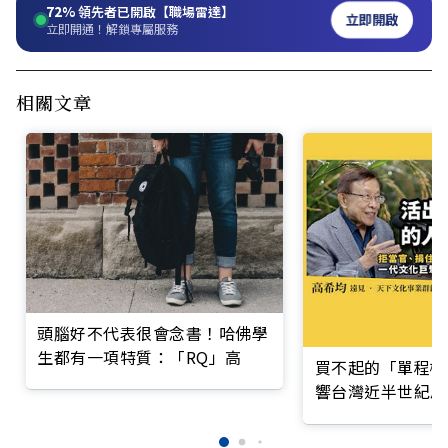
72%
領先者已開啟【職場雷達】
立即開啟
立即開通！解鎖專屬服務
相關文章
頭腦好不代表很會念書！哈佛學
生都有一項特質：「RQ」高
買不起的「單程機
響台灣近半世紀思