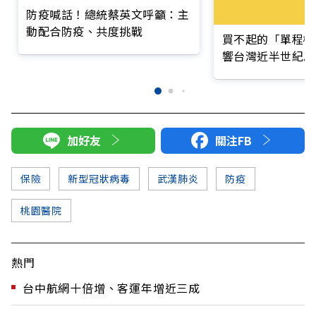
防疫喊話！總統蔡英文呼籲：主
動配合防疫、共度挑戰
買不起的「單程機
響台灣近半世紀思
加好友
關注FB
保險
新型冠狀病毒
武漢肺炎
防疫
桃園醫院
熱門
台中航網十倍增、客運年增近三成