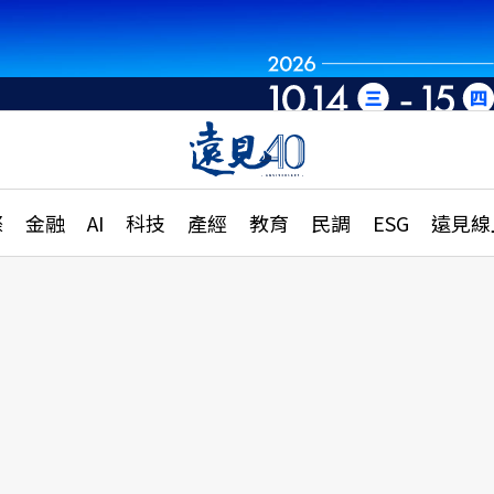
世界重組・洞見未
章
特輯
文章
大學升學、職涯攻略
遠
際
金融
AI
科技
產經
教育
民調
ESG
遠見線
國際
更
縣市施政調查全解析
金融
單
民調
產經
電
好享生活
獨
專欄