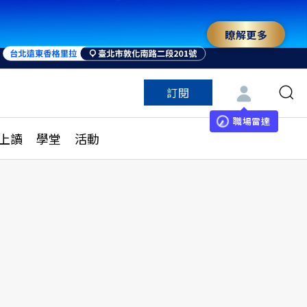
瞭解更多
來 與世界領袖同行
訂閱
特色頻道
訂閱
見線上讀
ESG遠見
職場雷達
上讀
學堂
活動
多訂閱方案
城市學
刊購買
健康遠見
子報訂閱
華人精英論壇
享知識包
領導影響力學院