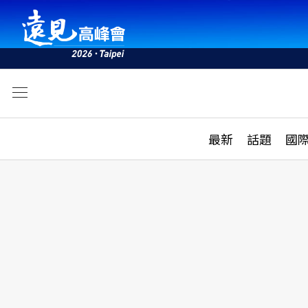
文
最新
最新
話題
國
雜誌目錄
活動
話題
AI
學堂
專題報導
科技
教育
遠見ON AIR
影音
合作