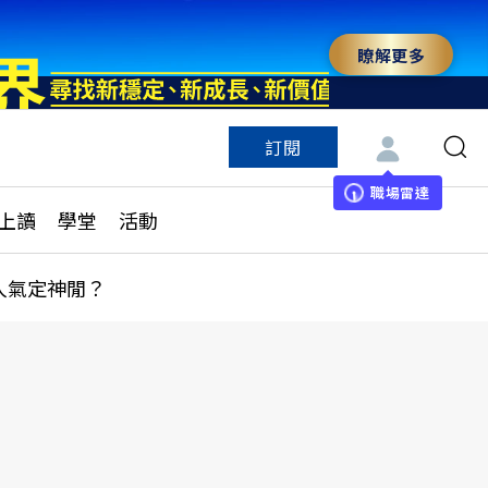
瞭解更多
訂閱
特色頻道
訂閱
見線上讀
ESG遠見
職場雷達
上讀
學堂
活動
多訂閱方案
城市學
刊購買
健康遠見
人氣定神閒？
子報訂閱
華人精英論壇
享知識包
領導影響力學院