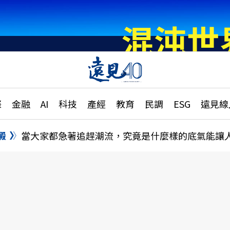
章
特輯
文章
大學升學、職涯攻略
遠
際
金融
AI
科技
產經
教育
民調
ESG
遠見線
國際
更
縣市施政調查全解析
金融
單
民調
澱
當大家都急著追趕潮流，究竟是什麼樣的底氣能讓
產經
電
好享生活
獨
專欄