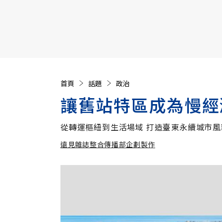
【遠見40週年慶】訂《遠見》贈實用家電3選1+暢銷好
首頁
話題
政治
讓舊站特區成為慢經
從轉運樞紐到生活場域 打造臺東永續城市風
遠見雜誌整合傳播部企劃製作
遠見雜誌整合傳播部企劃製作