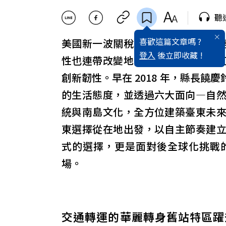
聽
喜歡這篇文章嗎 ?
美國新一波關稅政策衝擊全球供應
登入
後立即收藏 !
性也連帶改變地方治理的方向。臺
創新韌性。早在 2018 年，縣長
的生活態度，並透過六大面向—自
統與南島文化，全方位建築臺東未
東選擇從在地出發，以自主節奏建
式的選擇，更是面對後全球化挑戰
場。
交通轉運的華麗轉身舊站特區