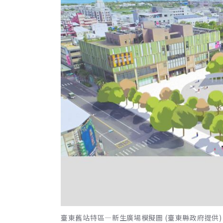
臺東舊站特區—新生廣場模擬圖 (臺東縣政府提供)