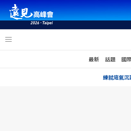
文
最新
最新
話題
國
雜誌目錄
活動
話題
AI
練就底氣沉
學堂
專題報導
科技
教育
遠見ON AIR
影音
合作