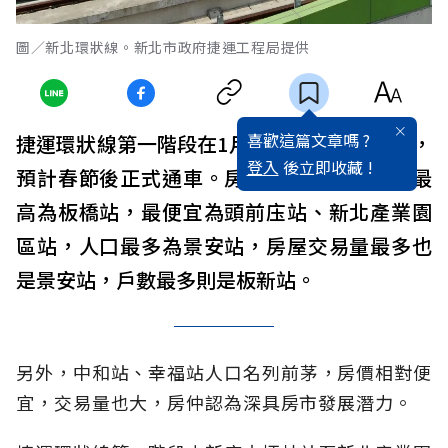
圖／新北環狀線。新北市政府捷運工程局提供
喜歡這篇文章嗎 ?
捷運環狀線第一階段在1月19日開放民眾試乘，
登入
後立即收藏 !
預計春節後正式通車。房仲統計環狀線房價最
高為板橋站，最便宜為頭前庒站、新北產業園
區站，人口最多為景安站，房屋交易量最多也
是景安站，戶數最多則是板新站。
另外，中和站、幸福站人口名列前茅，房價相對便
宜，交易量也大，房仲認為深具房市發展潛力。