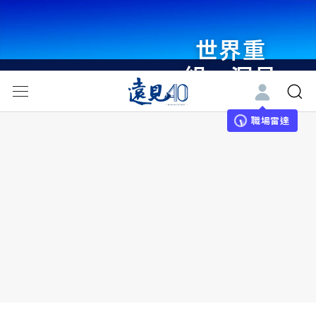
世界重
組・洞見
未來 與
世界領袖
職場雷達
同行