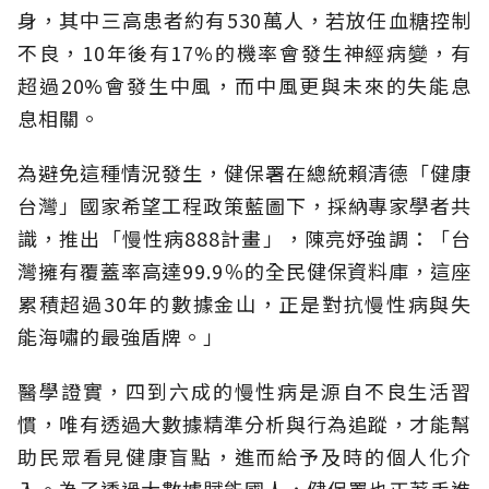
身，其中三高患者約有530萬人，若放任血糖控制
不良，10年後有17%的機率會發生神經病變，有
超過20%會發生中風，而中風更與未來的失能息
息相關。
為避免這種情況發生，健保署在總統賴清德「健康
台灣」國家希望工程政策藍圖下，採納專家學者共
識，推出「慢性病888計畫」，陳亮妤強調：「台
灣擁有覆蓋率高達99.9％的全民健保資料庫，這座
累積超過30年的數據金山，正是對抗慢性病與失
能海嘯的最強盾牌。」
醫學證實，四到六成的慢性病是源自不良生活習
慣，唯有透過大數據精準分析與行為追蹤，才能幫
助民眾看見健康盲點，進而給予及時的個人化介
入。為了透過大數據賦能國人，健保署也正著手進