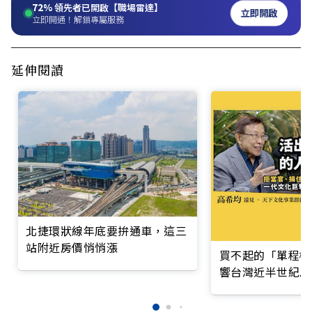
72%
領先者已開啟【職場雷達】
立即開啟
立即開通！解鎖專屬服務
延伸閱讀
北捷環狀線年底要拚通車，這三
站附近房價悄悄漲
買不起的「單程機
響台灣近半世紀思