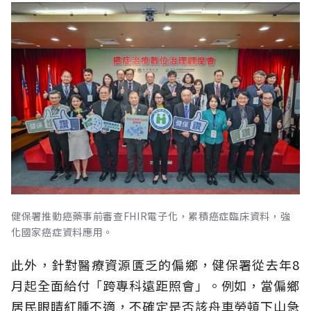
健保署推動癌藥事前審查FHIR電子化，累積癌症臨床資料，強
化國家癌症資料應用。
此外，針對醫療資源匱乏的偏鄉，健保署從去年8
月起全面給付「跨專科遠距照會」。例如，當偏鄉
居民眼睛紅腫不適，不確定是否該舟車勞頓下山急