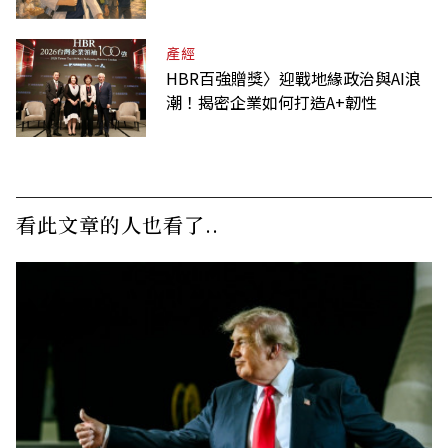
產經
HBR百強贈獎〉迎戰地緣政治與AI浪
潮！揭密企業如何打造A+韌性
看此文章的人也看了..