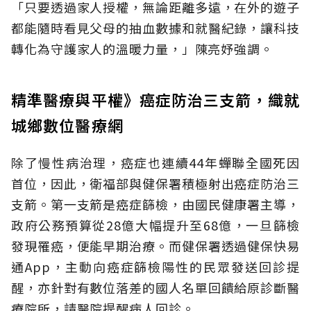
「只要透過家人授權，無論距離多遠，在外的遊子
都能隨時看見父母的抽血數據和就醫紀錄，讓科技
轉化為守護家人的溫暖力量，」陳亮妤強調。
精準醫療與平權》癌症防治三支箭，織就
城鄉數位醫療網
除了慢性病治理，癌症也連續44年蟬聯全國死因
首位，因此，衛福部與健保署積極射出癌症防治三
支箭。第一支箭是癌症篩檢，由國民健康署主導，
政府公務預算從28億大幅提升至68億，一旦篩檢
發現罹癌，便能早期治療。而健保署透過健保快易
通App，主動向癌症篩檢陽性的民眾發送回診提
醒，亦針對有數位落差的國人名單回饋給原診斷醫
療院所，請醫院提醒病人回診。