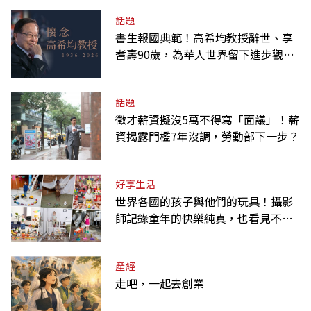
話題
書生報國典範！高希均教授辭世、享
耆壽90歲，為華人世界留下進步觀念
的精神遺產
話題
徵才薪資擬沒5萬不得寫「面議」！薪
資揭露門檻7年沒調，勞動部下一步？
好享生活
世界各國的孩子與他們的玩具！攝影
師記錄童年的快樂純真，也看見不同
背景與文化
產經
走吧，一起去創業