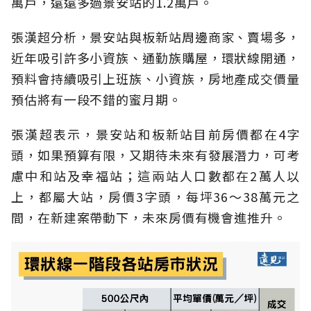
萬戶，遠遠多過景安站的1.2萬戶。
張漢超分析，景安站與板新站周邊商家、賣場多，
近年吸引許多小資族、通勤族購屋，環狀線開通，
預料會持續吸引上班族、小資族，房地產成交價量
預估將有一段不錯的蜜月期。
張漢超表示，景安站和板新站目前房價都在4字
頭，如果預算有限，又期待未來有發展潛力，可考
慮中和站及幸福站；這兩站人口數都在2萬人以
上，都屬大站，房價3字頭，每坪36～38萬元之
間，在新建案帶動下，未來房價有機會進推升。