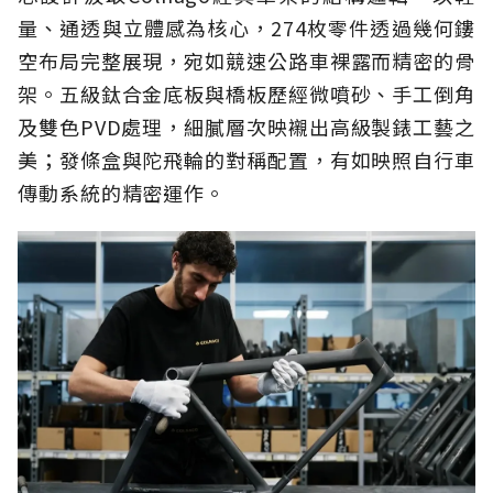
量、通透與立體感為核心，274枚零件透過幾何鏤
空布局完整展現，宛如競速公路車裸露而精密的骨
架。五級鈦合金底板與橋板歷經微噴砂、手工倒角
及雙色PVD處理，細膩層次映襯出高級製錶工藝之
美；發條盒與陀飛輪的對稱配置，有如映照自行車
傳動系統的精密運作。