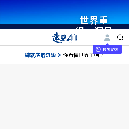
世界重
組・洞見
未來 與
世界領袖
職場雷達
練就底氣沉澱
你看懂世界了嗎？
同行