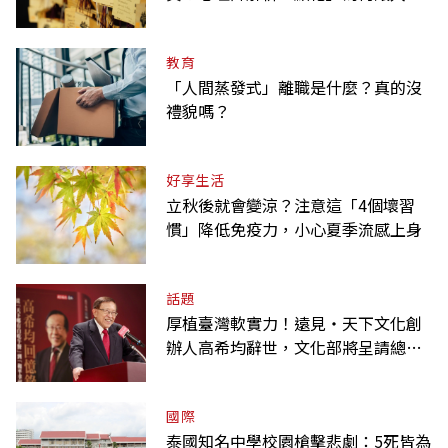
法自拔
教育
「人間蒸發式」離職是什麼？真的沒
禮貌嗎？
好享生活
立秋後就會變涼？注意這「4個壞習
慣」降低免疫力，小心夏季流感上身
話題
厚植臺灣軟實力！遠見‧天下文化創
辦人高希均辭世，文化部將呈請總統
明令褒揚
國際
泰國知名中學校園槍擊悲劇：5死皆為