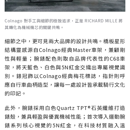
Colnago 對手工與細節的極致追求，正是 RICHARD MILLE 將
其轉化為機械機芯的關鍵共鳴。
細節之中，更可見兩大品牌的設計共鳴。橋板星形
結構靈感源自Colnago經典Master車架，兼顧剛
性與輕量；腕錶配色則取自品牌代表性的C68車
架，將天藍色、白色與5N紅金交織出專屬視覺識
別。錶冠飾以Colnago經典梅花標誌，指針則呼
應自行車曲柄造型，讓每一處設計皆承載騎行文化
的印記。
此外，腕錶採用白色Quartz TPT®石英纖維打造
錶殼，兼具輕盈與優異機械性能；首次導入運動腕
錶系列核心視覺的5N紅金，在科技材質融入溫