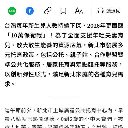
聽遠見
台灣每年新生兒人數持續下探，2026年更面臨
「10萬保衛戰」！為了全面支援年輕夫妻育
兒、放大敢生能養的資源底氣，新北市發展多
元托育政策，包括公托、親子館、合作聯盟暨
準公共化服務、居家托育與定點臨托等服務，
以創新彈性形式，滿足新北家庭的各種育兒需
求。
端午節前夕，新北市土城廣福公共托育中心內，早
晨八點就已熱鬧滾滾。0到2歲的小中大寶們，被
家人抱著、牽著，沿著戶外活動區、音樂牆，經過