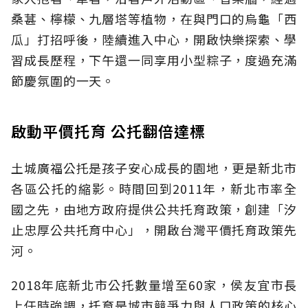
桑葚、檸檬、九層塔等植物，在與門口的烏龜「西
瓜」打招呼後，陸續進入中心，開啟快樂探索、學
習成長歷程，下午還一同享用小型粽子，度過充滿
節慶氛圍的一天。
啟動平價托育 公托翻倍達標
土城廣福公托是孩子安心成長的園地，更是新北市
各區公托的縮影。時間回到2011年，新北市率全
國之先，由地方政府提供公共托育政策，創建「汐
止忠厚公共托育中心」，開啟台灣平價托育政策先
河。
2018年底新北市公托數量增至60家，侯友宜市長
上任時強調，托育是城市競爭力與人口政策的核心