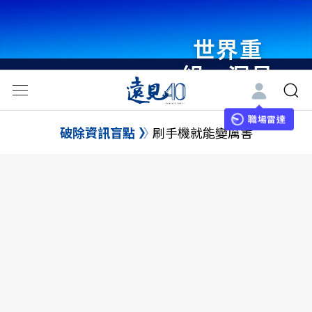
世界重
組・洞見
未來 與
世界領袖
職場雷達
破除資訊盲點
刷手機就能變厲害
同行