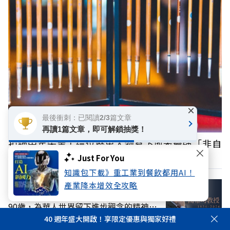
×
最後衝刺：已閱讀2/3篇文章
再讀1篇文章，即可解鎖抽獎！
拒絕中年失業！這位歷史人物寫下地表最強「非自
願離職書」
Just For You
知識包下載》重工業到餐飲都用AI！
產業降本增效全攻略
書生報國典範！高希均教授辭世、享耆壽
90歲，為華人世界留下進步觀念的精神遺
產
40 週年盛大開啟！享限定優惠與獨家好禮