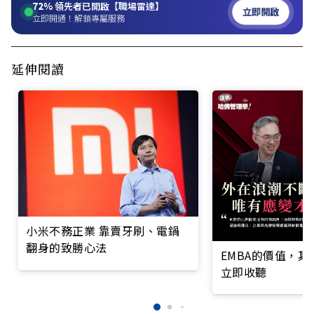
72%
領先者已開啟【職場雷達】
立即開啟
立即開通！解鎖專屬服務
延伸閱讀
小米不務正業 靠賣牙刷、電鍋
翻身的致勝心法
EMBA的價值，
立即收聽