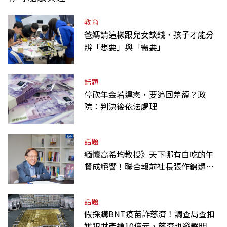
教育
爸媽請這樣跟兒女談錢，孩子才能分
辨「想要」與「需要」
話題
停砍年金若違憲，要追回差額？政
院：判決後依法處理
話題
緬懷高希均教授》天下哪有白吃的午
餐成絕響！聯合報前社長張作錦還原
「經典名言」由來
話題
假採購BNT疫苗詐慈濟！調查局查扣
嫌犯財產逾10億元，慈濟也發聲明