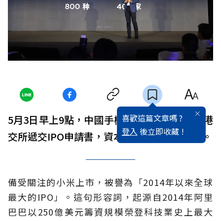
喜歡這篇文章嗎 ?
5月3日早上9點，中國手機製造商小米正式向港
登入
後立即收藏 !
交所遞交IPO申請書，資本市場頓時人人震動。
備受關注的小米上市，被譽為「2014年以來全球
最大的IPO」。這句形容詞，起源自2014年阿里
巴巴以250億美元籌資規模榮登科技業史上最大