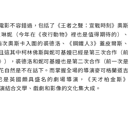
電影不容錯過，包括了《王者之聲：宣戰時刻》奧斯
拉琳妮（今年在《夜行動物》裡也是值得期待的）、
兩次奧斯卡入圍的裘德洛、《鋼鐵人3》蓋皮爾斯、
且這其中柯林佛斯與妮可基嫚已經是第三次合作（前
》），裘德洛和妮可基嫚也是第二次合作（前一次是
花自然是不在話下。而掌握全場的導演麥可格蘭道吉
已是英國頗具盛名的劇場導演，《天才柏金斯》
說是導演結合文學、戲劇和影像的文化集大成。