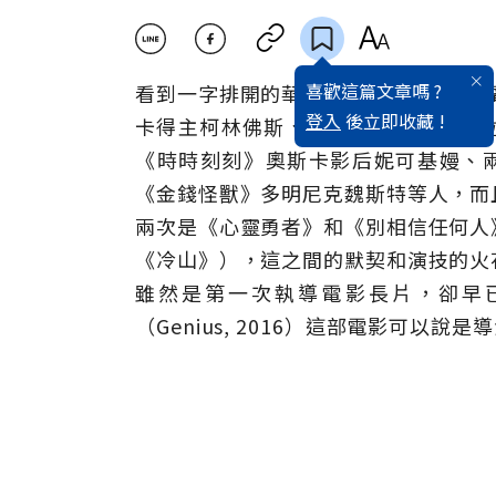
喜歡這篇文章嗎 ?
看到一字排開的華麗陣容，就表示這部
登入
後立即收藏 !
卡得主柯林佛斯、三屆奧斯卡入圍蘿
《時時刻刻》奧斯卡影后妮可基嫚、
《金錢怪獸》多明尼克魏斯特等人，而
兩次是《心靈勇者》和《別相信任何人
《冷山》），這之間的默契和演技的火
雖然是第一次執導電影長片，卻早
（Genius, 2016）這部電影可以