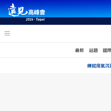
文
最新
最新
話題
國
雜誌目錄
活動
話題
AI
練就底氣沉
學堂
專題報導
科技
教育
遠見ON AIR
影音
合作