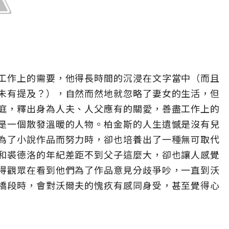
工作上的需要，他得長時間的沉浸在文字當中（而且
未有提及？），自然而然地就忽略了妻女的生活，但
庭，釋出身為人夫、人父應有的關愛，善盡工作上的
是一個散發溫暖的人物。柏金斯的人生遺憾是沒有兒
為了小說作品而努力時，卻也培養出了一種無可取代
和裘德洛的年紀差距不到父子這麼大，卻也讓人感覺
得觀眾在看到他們為了作品意見分歧爭吵，一直到沃
橋段時，會對沃爾夫的愧疚有感同身受，甚至覺得心