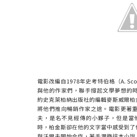
電影改編自1978年史考特伯格（A. S
與他的作家們，聯手撐起文學夢想的時代》（Max
約史克萊柏納出版社的編輯麥斯威爾柏
將他們推向暢銷作家之途。電影更著
夫，是名不見經傳的小夥子，但是當
時，柏金斯卻在他的文字當中感受到了
與沃爾夫開始合作，著手潤飾這本小說