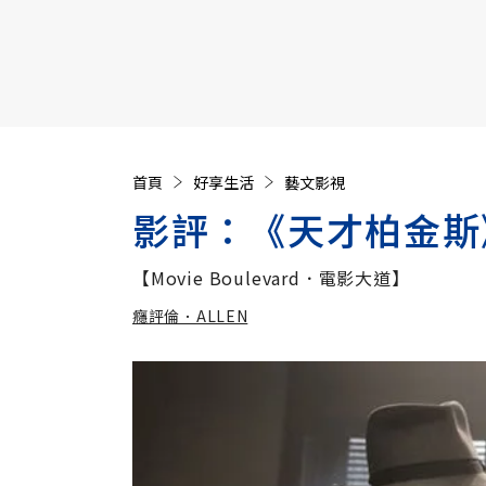
【遠見40週年慶】訂《遠見》贈實用家電3選1+暢銷好
首頁
好享生活
藝文影視
影評：《天才柏金斯
【Movie Boulevard．電影大道】
癮評倫．ALLEN
加入追蹤
癮評倫．ALLEN