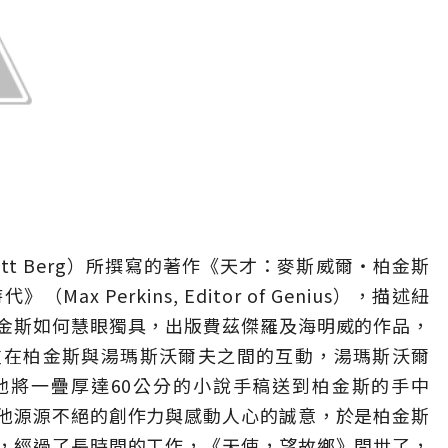
cott Berg）所撰寫的著作《天才：麥斯威爾‧柏金斯
 Perkins, Editor of Genius），描述紐
金斯如何慧眼獨具，出版費茲傑羅及海明威的作品，
重在柏金斯與湯瑪斯沃爾夫之間的互動，湯瑪斯沃爾
他將一疊厚達60公分的小說手稿送到柏金斯的手中
他源源不絕的創作力與感動人心的誠意，於是柏金斯
，經過了長時間的工作，《天使，望故鄉》問世了，