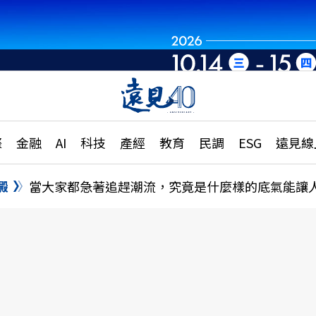
章
特輯
文章
大學升學、職涯攻略
遠
際
金融
AI
科技
產經
教育
民調
ESG
遠見線
國際
更
縣市施政調查全解析
金融
單
民調
澱
當大家都急著追趕潮流，究竟是什麼樣的底氣能讓
產經
電
好享生活
獨
專欄