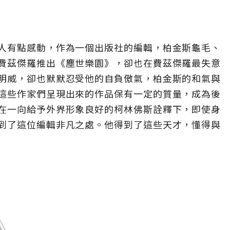
人有點感動，作為一個出版社的編輯，柏金斯龜毛、
費茲傑羅推出《塵世樂園》，卻也在費茲傑羅最失意
明威，卻也默默忍受他的自負傲氣，柏金斯的和氣與
這些作家們呈現出來的作品保有一定的質量，成為後
在一向給予外界形象良好的柯林佛斯詮釋下，即使身
到了這位編輯非凡之處。他得到了這些天才，懂得與