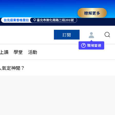
瞭解更多
訂閱
特色頻道
訂閱
見線上讀
ESG遠見
職場雷達
上讀
學堂
活動
多訂閱方案
城市學
刊購買
健康遠見
人氣定神閒？
子報訂閱
華人精英論壇
享知識包
領導影響力學院