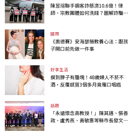
陳昱瑄聯手掮客詐慈濟10.6億！律
師、宗教團體如何洗錢？圖解詐騙關
係網
國際
《奧德賽》安海瑟薇教養心法：跟孩
子開口前先做一件事
好享生活
摸到脖子有腫塊！48歲婦人不菸不
酒，反覆感冒3個多月竟罹口咽癌
話題
「永遠懷念高教授！」陳其邁、張善
政、盧秀燕、黃敏惠等縣市長發文弔
唁高希均