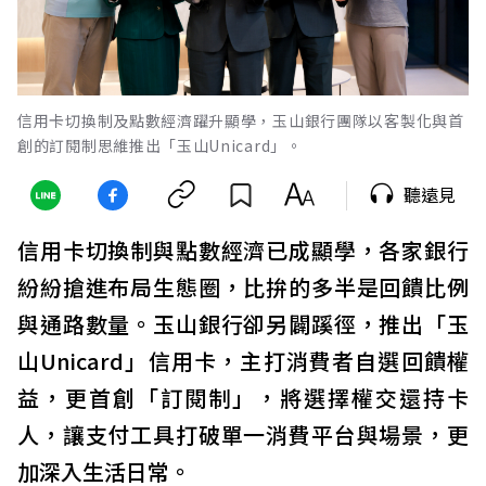
信用卡切換制及點數經濟躍升顯學，玉山銀行團隊以客製化與首
創的訂閱制思維推出「玉山Unicard」。
聽遠見
信用卡切換制與點數經濟已成顯學，各家銀行
紛紛搶進布局生態圈，比拚的多半是回饋比例
與通路數量。玉山銀行卻另闢蹊徑，推出「玉
山Unicard」信用卡，主打消費者自選回饋權
益，更首創「訂閱制」，將選擇權交還持卡
人，讓支付工具打破單一消費平台與場景，更
加深入生活日常。