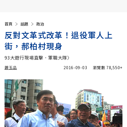
首頁
話題
政治
反對文革式改革！退役軍人上
街，郝柏村現身
93大遊行現場直擊．軍職大隊〉
蕭玉品
2016-09-03
瀏覽數
78,550+