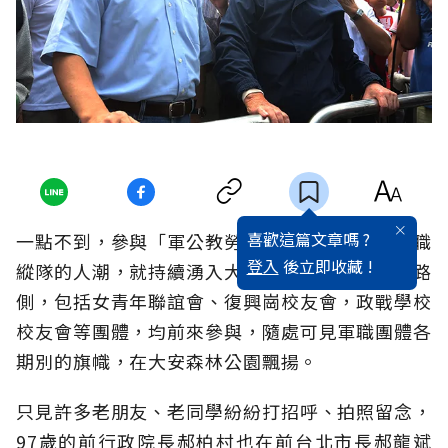
喜歡這篇文章嗎 ?
一點不到，參與「軍公教勞警消九三大遊行」軍職
登入
後立即收藏 !
縱隊的人潮，就持續湧入大安森林公園的新生南路
側，包括女青年聯誼會、復興崗校友會，政戰學校
校友會等團體，均前來參與，隨處可見軍職團體各
期別的旗幟，在大安森林公園飄揚。
只見許多老朋友、老同學紛紛打招呼、拍照留念，
97歲的前行政院長郝柏村也在前台北市長郝龍斌