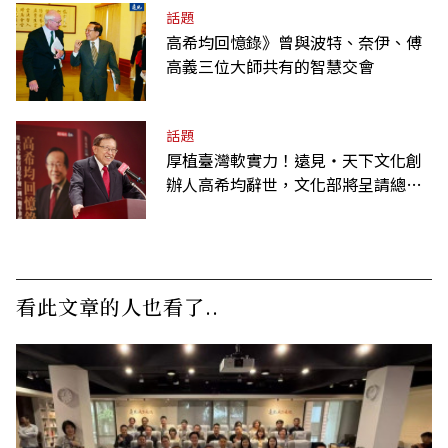
話題
高希均回憶錄》曾與波特、奈伊、傅
高義三位大師共有的智慧交會
話題
厚植臺灣軟實力！遠見‧天下文化創
辦人高希均辭世，文化部將呈請總統
明令褒揚
看此文章的人也看了..