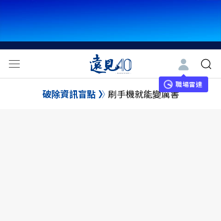
職場雷達
破除資訊盲點
刷手機就能變厲害