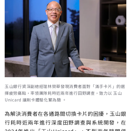
玉山銀行資深副總經理林榮華發現消費者面對「滿手卡片」的選
擇疲勞痛點，率領團隊耗時近兩年進行田野調查，致力以 玉山
Unicard 讓刷卡體驗化繁為簡 。
為解決消費者在各通路間切換卡片的困擾，玉山銀
行耗時近兩年進行深度田野調查與系統開發，在
2024年推出「玉山Unicard」，不到兩年時間便